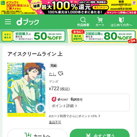
作品検索
カート
はじめての方へ
アイスクリームライン 上
完結
たし
マンガ
722
(税込)
6
pt
獲得
ポイント詳細
dカード利用でさらにポイント+2%
返品不可
カートへ
今すぐ買う