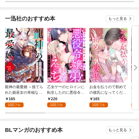
一迅社のおすすめ本
もっと見る
龍神の最愛婚 ～捨てら
乙女ゲーのヒロインに
お金を払うので初めて
恋を
れた姫巫女の幸福な嫁
転生したのに悪役令嬢
の彼氏になってくださ
スが
入り～: 1
の弟（攻略対象外）に
い: 1
溺愛
165
220
165
2
執着えっちされるんで
試読フル
試読フル
試読フル
試
すが！？: 1
BLマンガのおすすめ本
もっと見る