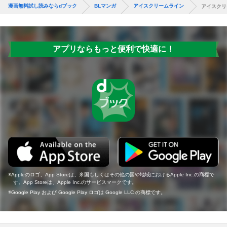
漫画無料試し読みならdブック
BLマンガ
アイスクリームライン
アイスクリ
アプリならもっと便利で快適に！
Appleのロゴ、App Storeは、米国もしくはその他の国や地域におけるApple Inc.の商標で
す。App Storeは、Apple Inc.のサービスマークです。
Google Play および Google Play ロゴは Google LLC の商標です。