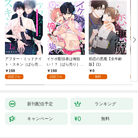
アフター・ミッドナイ
イケボ配信者は俺狙
初恋の悪魔【全年齢
ライ
ト・スキン［ばら売
い！？［ばら売り］
版】(1)
【全
り］ 第1話
第1話
198
198
0
0
試読フル
試読フル
無料
新刊配信予定
ランキング
キャンペーン
無料