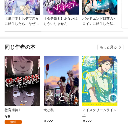
【単行本】おデブ悪女
【タテヨミ】あなたは
バッドエンド目前のヒ
【タ
に転生したら、なぜか
もういりません
ロインに転生した私、
リ〜
ラスボス王子様に執着
今世では恋愛するつも
されています
りがチートな兄が離し
てくれません！？@C
OMIC
同じ作者の本
もっと見る
教育虐待1
犬と私
アイスクリームライン
上
0
722
722
無料