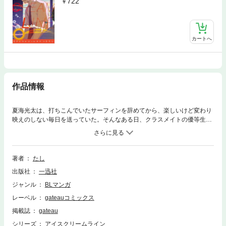
722
カートへ
作品情報
夏海光太は、打ちこんでいたサーフィンを辞めてから、楽しいけど変わり
映えのしない毎日を送っていた。そんなある日、クラスメイトの優等生・
尾栗満から誕生日プレゼントをもらう。満のことを意識するようになる光
太。満の気持ちはわからないまま…。夏がくるたびに二人の距離は縮ま
り、いつしかお互いが特別な存在にかわっていく──。
著者
たし
出版社
一迅社
ジャンル
BLマンガ
レーベル
gateauコミックス
掲載誌
gateau
シリーズ
アイスクリームライン