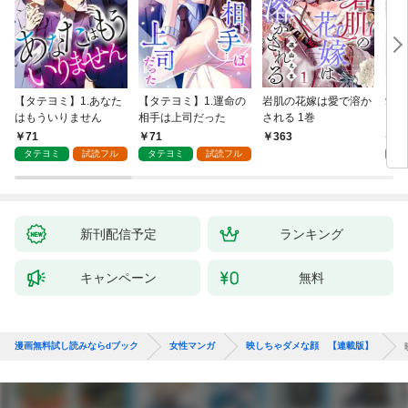
【タテヨミ】1.あなた
【タテヨミ】1.運命の
岩肌の花嫁は愛で溶か
愛し
はもういりません
相手は上司だった
される 1巻
い 
71
71
1
363
タテヨミ
試読フル
タテヨミ
試読フル
試
新刊配信予定
ランキング
キャンペーン
無料
漫画無料試し読みならdブック
女性マンガ
映しちゃダメな顔 【連載版】