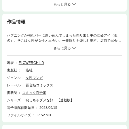
もっと見る
作品情報
ハプニングが潜むバーに迷い込んでしまった売り出し中の女優アイ（仮
名）。そこは女性が女性と出会い、一夜限りを楽しむ場所。店前で出会っ
たキャバクラ嬢に誘われたアイは、半個室のなかで自分の知らなかった性
癖をたった一度で知らされてしまい……。【本商品は月刊コミック百合姫
2023年7月号に掲載されたものです。単行本版と収録内容が異なる場合が
ございます。漫画内の告知等は過去のものとなりますので、ご注意くださ
著者
FLOWERCHILD
い。】
出版社
一迅社
ジャンル
女性マンガ
レーベル
百合姫コミックス
掲載誌
コミック百合姫
シリーズ
映しちゃダメな顔 【連載版】
電子版配信開始日
2023/09/15
ファイルサイズ
17.52 MB