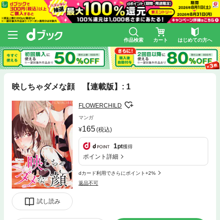
作品検索
カート
はじめての方へ
映しちゃダメな顔 【連載版】: 1
FLOWERCHILD
マンガ
165
(税込)
1
pt
獲得
ポイント詳細
dカード利用でさらにポイント+2%
返品不可
試し読み