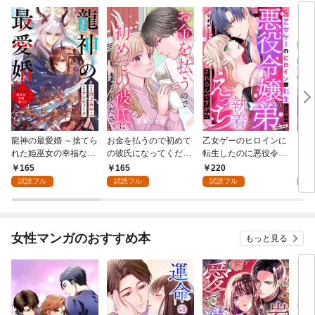
龍神の最愛婚 ～捨てら
お金を払うので初めて
乙女ゲーのヒロインに
こど
れた姫巫女の幸福な嫁
の彼氏になってくださ
転生したのに悪役令嬢
た令
入り～: 1
い: 1
の弟（攻略対象外）に
者に
165
165
220
1
執着えっちされるんで
試読フル
試読フル
試読フル
試
すが！？: 1
女性マンガのおすすめ本
もっと見る