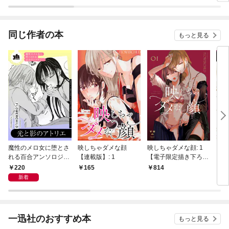
トつかみました！【単
間、言い訳の五千円～
話版】
(話売り)
同じ作者の本
もっと見る
魔性のメロ女に堕とさ
映しちゃダメな顔
映しちゃダメな顔: 1
ワン
れる百合アンソロジー
【連載版】: 1
【電子限定描き下ろし
ロジ
『光と影のアトリエ』
マンガ付き】
【単
220
165
814
1
【単話】
新着
一迅社のおすすめ本
もっと見る