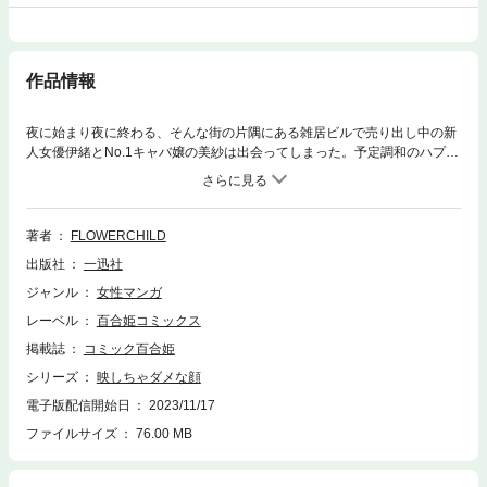
作品情報
夜に始まり夜に終わる、そんな街の片隅にある雑居ビルで売り出し中の新
人女優伊緒とNo.1キャバ嬢の美紗は出会ってしまった。予定調和のハプニ
ングが起きる、女だけのワンナイトを楽しむ店で自分自身も知らなかった
性癖を暴かれた伊緒。美紗が働く店の前でひらすら待ち続けたり、「命令
してほしい」と頼んだり、二人の関係性はどんどん歪な方向へ――…。
著者
FLOWERCHILD
出版社
一迅社
ジャンル
女性マンガ
レーベル
百合姫コミックス
掲載誌
コミック百合姫
シリーズ
映しちゃダメな顔
電子版配信開始日
2023/11/17
ファイルサイズ
76.00 MB