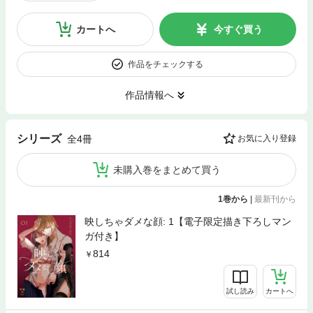
カートへ
今すぐ買う
作品をチェックする
作品情報へ
シリーズ
全4冊
お気に入り登録
未購入巻をまとめて買う
1巻から
|
最新刊から
映しちゃダメな顔: 1【電子限定描き下ろしマン
ガ付き】
814
試し読み
カートへ