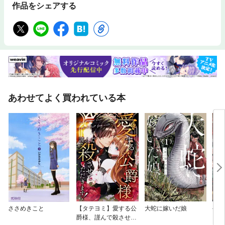
作品をシェアする
あわせてよく買われている本
ささめきこと
【タテヨミ】愛する公
大蛇に嫁いだ娘
令和
爵様、謹んで殺させて