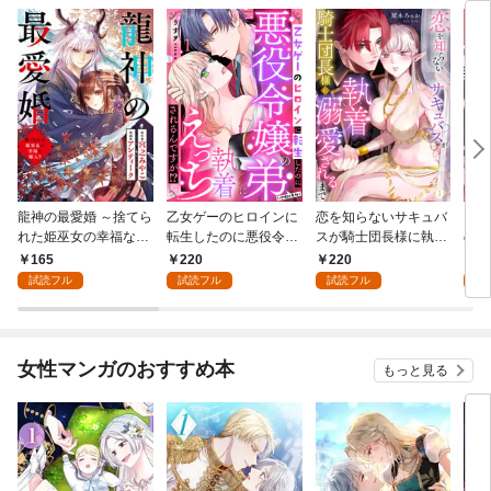
龍神の最愛婚 ～捨てら
乙女ゲーのヒロインに
恋を知らないサキュバ
お金
れた姫巫女の幸福な嫁
転生したのに悪役令嬢
スが騎士団長様に執着
の彼
入り～: 1
の弟（攻略対象外）に
溺愛されるまで: 1
い: 
165
220
220
1
執着えっちされるんで
試読フル
試読フル
試読フル
試
すが！？: 1
女性マンガのおすすめ本
もっと見る