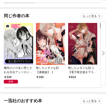
いただきます！
同じ作者の本
もっと見る
魔性のメロ女に堕とさ
映しちゃダメな顔
映しちゃダメな顔: 1
ワン
れる百合アンソロジー
【連載版】: 1
【電子限定描き下ろし
ロジ
『光と影のアトリエ』
マンガ付き】
【単
220
165
814
1
【単話】
新着
一迅社のおすすめ本
もっと見る