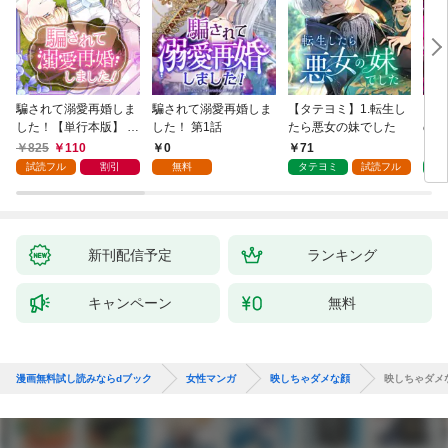
騙されて溺愛再婚しま
騙されて溺愛再婚しま
【タテヨミ】1.転生し
【タ
した！【単行本版】 1
した！ 第1話
たら悪女の妹でした
の私
巻
825
110
0
71
7
試読フル
割引
無料
タテヨミ
試読フル
タ
新刊配信予定
ランキング
キャンペーン
無料
漫画無料試し読みならdブック
女性マンガ
映しちゃダメな顔
映しちゃダメ