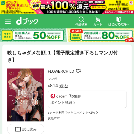
作品検索
カート
はじめての方へ
映しちゃダメな顔: 1【電子限定描き下ろしマンガ付
き】
FLOWERCHILD
マンガ
814
(税込)
7
pt
獲得
ポイント詳細
dカード利用でさらにポイント+2%
返品不可
試し読み