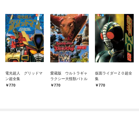
電光超人 グリッドマ
愛蔵版 ウルトラギャ
仮面ライダーＺＯ超全
ン超全集
ラクシー大怪獣バトル
集
770
770
770