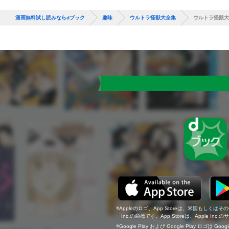
漫画無料試し読みならdブック
趣味
ウルトラ怪獣大全集
ウルトラ怪獣大
Appleのロゴ、App Storeは、米国もしくはそ
Inc.の商標です。App Storeは、Apple In
Google Play および Google Play ロゴは Go