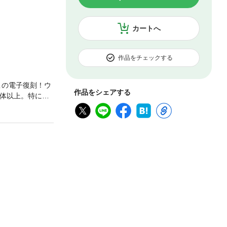
カートへ
作品をチェックする
この電子復刻！ウ
作品をシェアする
0体以上。特にウ
の管理も今ほど
写真庫をあさ
ウルトラファンだ
文字通りの怪獣
ら増刷を続け、
B101MB（た
努めてはおります
レイアウトの関係
奨します。 ※こ