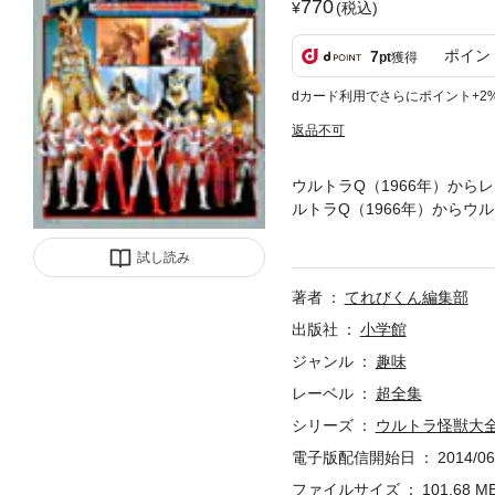
770
(税込)
ポイン
7
pt
獲得
dカード利用でさらにポイント+2
返品不可
ウルトラQ（1966年）から
ルトラQ（1966年）からウ
ルトラQやウルトラマンなど
きっちり出来ていなかったた
試し読み
り、デュープした16ミリフ
著者
てれびくん編集部
った大人たちも、現在ウルト
バイブルである。超全集シリ
出版社
小学館
本コンテンツの底本は、こうい
ジャンル
趣味
だし校正データ段階の数値）
レーベル
超全集
が、写真等、若干お見苦しい
で、お使いの端末によっては
シリーズ
ウルトラ怪獣大
の作品はカラー版です。
電子版配信開始日
2014/06
ファイルサイズ
101.68 M