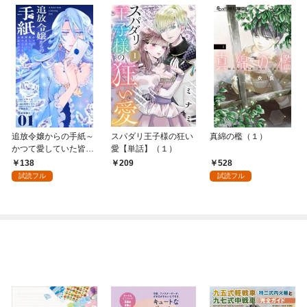
追放令嬢からの手紙～
スパダリ王子様の狂い
真綿の檻（１）
かつて愛していた皆さ
愛【単話】（１）
まへ 私のことなどお忘
138
528
209
れですか？～【単話】
試読フル
試読フル
（１）