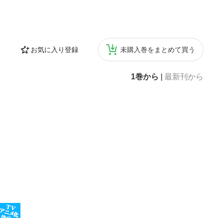
お気に入り登録
未購入巻をまとめて買う
1巻から
|
最新刊から