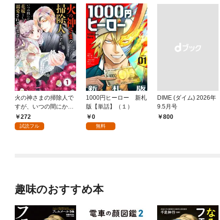
火の神さまの掃除人で
1000円ヒーロー 新札
DIME (ダイム) 2026年
すが、いつの間にか花
版【単話】（１）
9.5月号
嫁として溺愛されてい
272
0
￥800
ます【単話】（１）
試読フル
無料
趣味のおすすめ本