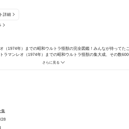
ト詳細
%
レオ（1974年）までの昭和ウルトラ怪獣の完全図鑑！みんなが待ってた
ルトラマンレオ（1974年）までの昭和ウルトラ怪獣の集大成、その数60
古い時代の作品は、撮影時のスチールもあまり撮っておらず、フィルム
め、きれいな写真がなかなか残っていない。この大全集は、円谷プロの
ィルムを切り出して、写真を揃えた地味な努力の結晶である。放映当時
ラファンの子どもたちも、小学館社員さえも待っていたこの電子復刻、
ーズ中で最も刷りを重ねているのはこの本で、1984年9月発行の初版か
うビジュアル大判本としては驚異的な第31刷である。フィックス型EPU
。※このコンテンツは底本が古いので、紙面データのクリーンアップに
箇所があるかも知れません。あらかじめご了承ください。【ご注意】※
読みづらい場合がございます。タブレット端末、PCで閲覧することを推
全集
/28
B