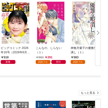
ビッグコミック 2026
こんなの、しらない
神無月紫子の優雅な暇
年16号（2026年8月7
（１）
潰し（１）
日発売）
読
510
583
291
583
年
新着
試読フル
割引
試読フル
もっと見る