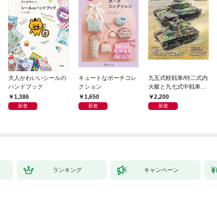
大人かわいいシールの
キュートなポーチコレ
九五式軽戦車/特二式内
ハンドブック
クション
火艇と九七式中戦車完
全ガイド
1,386
1,650
2,200
新着
新着
新着
ランキング
キャンペーン