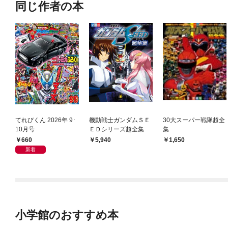
同じ作者の本
てれびくん 2026年 9･
機動戦士ガンダムＳＥ
30大スーパー戦隊超全
10月号
ＥＤシリーズ超全集
集
660
5,940
1,650
新着
小学館のおすすめ本