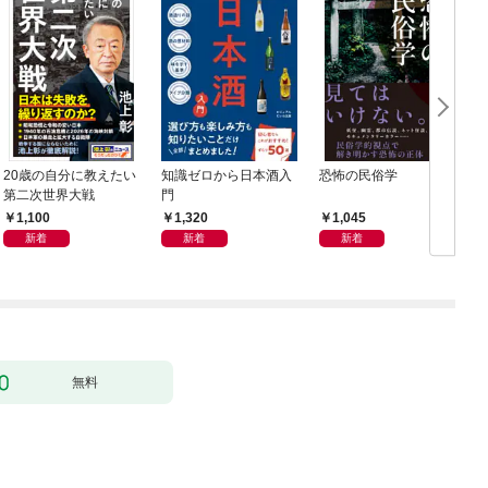
20歳の自分に教えたい
知識ゼロから日本酒入
恐怖の民俗学
週
第二次世界大戦
門
年
1,100
1,320
1,045
新着
新着
新着
無料