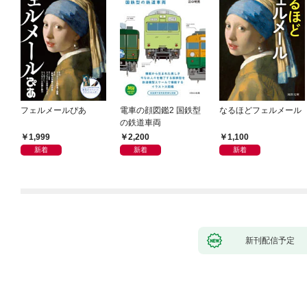
フェルメールぴあ
電車の顔図鑑2 国鉄型
なるほどフェルメール
の鉄道車両
1,999
2,200
1,100
新着
新着
新着
新刊配信予定