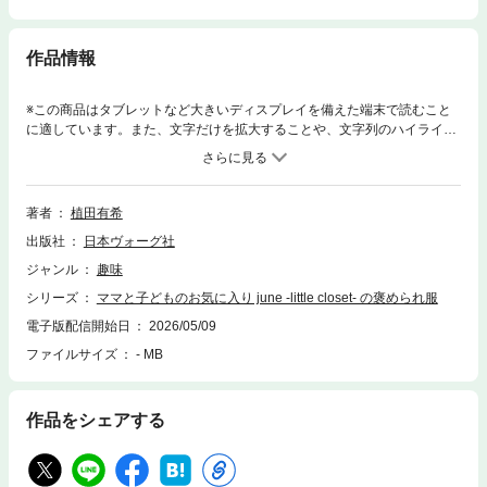
作品情報
※この商品はタブレットなど大きいディスプレイを備えた端末で読むこと
に適しています。また、文字だけを拡大することや、文字列のハイライ
ト、検索、辞書の参照、引用などの機能が使用できません。大好評『小さ
な子どもの褒められ服』の第2弾。80～120サイズのKidsアイテム16点、
姉妹・兄弟でおそろいにできる70～90サイズのベビー服3点、ママ服4
点、小物2点を掲載。基礎ページを充実させ、作り方は２色印刷にして、
著者
植田有希
各工程で縫う箇所のみを赤糸で表現し、どこを縫えば良いのか分かりやす
出版社
日本ヴォーグ社
く解説します。※付録型紙は、ご購入者に限り専用サイトから印刷用のPD
Fファイル（分割）がダウンロード可能です。※本書は同名の出版物（紙
ジャンル
趣味
版）を電子化したものです。一部、紙版と掲載内容が異なる場合がござい
シリーズ
ママと子どものお気に入り june -little closet- の褒められ服
ます。※本書の全部または一部を無断で複製、転載、改ざん、公衆送信す
ること、及び有償無償にかかわらず、本データを第三者に譲渡することを
電子版配信開始日
2026/05/09
禁じます。※本書に掲載された作品等の著作権は、作者、デザイナー等著
ファイルサイズ
- MB
作権者に帰属します。※電子書籍の仕様により、本書に掲載している図
案・型紙は、印刷・コピー・複製して利用することはできません。※実物
大とは、紙版に掲載された際のサイズです。※本書に記載されている寸
作品をシェアする
法、倍率は、お使いの端末や表示倍率により記載されている寸法・倍率と
は異なった表示となります。※掲載情報は、紙版発売当時の情報です。