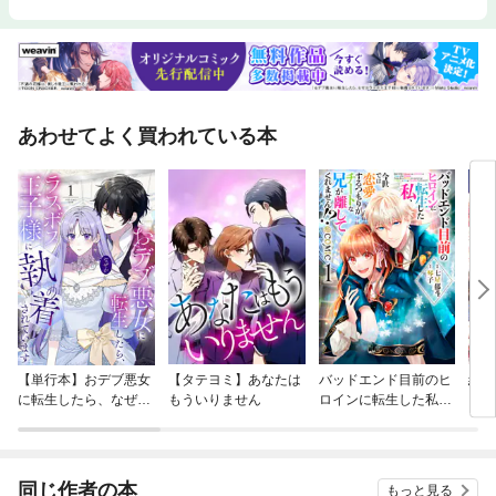
あわせてよく買われている本
【単行本】おデブ悪女
【タテヨミ】あなたは
バッドエンド目前のヒ
結界
に転生したら、なぜか
もういりません
ロインに転生した私、
ラスボス王子様に執着
今世では恋愛するつも
されています
りがチートな兄が離し
てくれません！？@C
OMIC
同じ作者の本
もっと見る