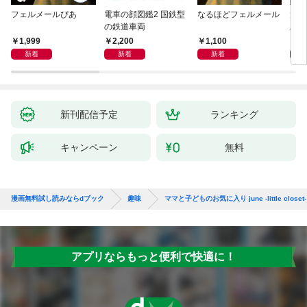
フェルメールぴあ
電車の顔図鑑2 国鉄型
なるほどフェルメール
大人
の鉄道車両
ハン
1,999
2,200
1,100
1,
新着
新着
新着
新刊配信予定
ランキング
キャンペーン
無料
漫画無料試し読みならdブック
趣味
ママと子どものお気に入り june -little clos
アプリならもっと便利で快適に！