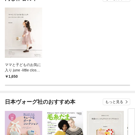
ママと子どものお気に
入り june -little closet-
の褒められ服
1,650
日本ヴォーグ社のおすすめ本
もっと見る