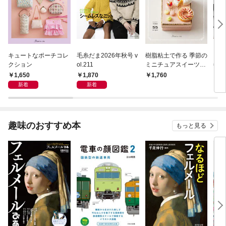
キュートなポーチコレ
毛糸だま2026年秋号 v
樹脂粘土で作る 季節の
キル
クション
ol.211
ミニチュアスイーツ・
年7
アラカルト
1,650
1,870
1,760
1,
新着
新着
趣味のおすすめ本
もっと見る