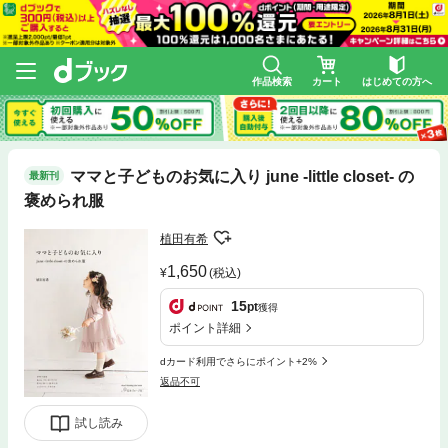
作品検索
カート
はじめての方へ
ママと子どものお気に入り june -little closet- の
最新刊
褒められ服
植田有希
1,650
(税込)
15
pt
獲得
ポイント詳細
dカード利用でさらにポイント+2%
返品不可
試し読み