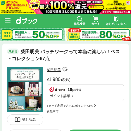
作品検索
カート
はじめての方へ
柴田明美 パッチワークって本当に楽しい！ベス
最新刊
トコレクション67点
柴田明美
1,980
(税込)
18
pt
獲得
ポイント詳細
dカード利用でさらにポイント+2%
返品不可
試し読み