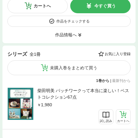
カートへ
今すぐ買う
作品をチェックする
作品情報へ
シリーズ
全1冊
お気に入り登録
未購入巻をまとめて買う
1巻から
|
最新刊から
柴田明美 パッチワークって本当に楽しい！ベス
トコレクション67点
1,980
試し読み
カートへ