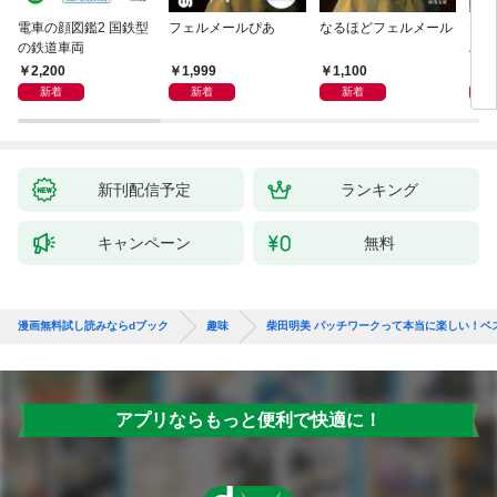
電車の顔図鑑2 国鉄型
フェルメールぴあ
なるほどフェルメール
大人
の鉄道車両
ハン
2,200
1,999
1,100
1,
新着
新着
新着
新刊配信予定
ランキング
キャンペーン
無料
漫画無料試し読みならdブック
趣味
柴田明美 パッチワークって本当に楽しい！ベ
アプリならもっと便利で快適に！