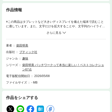
作品情報
※この商品はタブレットなど大きいディスプレイを備えた端末で読むこと
に適しています。また、文字だけを拡大することや、文字列のハイライ
ト、検索、辞書の参照、引用などの機能が使用できません。キルト作家柴
田明美のパッチワークのベストコレクション集。2017年から2025年まで
に出版された6冊の中から人気があった作品を67点選んで再編集。アップ
リケ、ピースの実物大の型紙つき。型紙データは専用サイトから無料ダウ
著者
柴田明美
ンロード。
出版社
ブティック社
ジャンル
趣味
シリーズ
柴田明美 パッチワークって本当に楽しい！ベストコレクショ
ン67点
電子版配信開始日
2026/05/08
ファイルサイズ
- MB
作品をシェアする