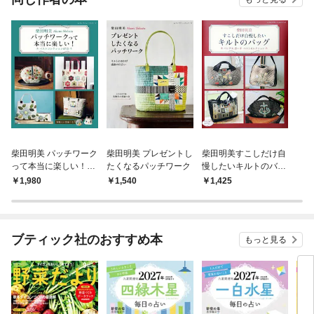
柴田明美 パッチワーク
柴田明美 プレゼントし
柴田明美すこしだけ自
って本当に楽しい！ベ
たくなるパッチワーク
慢したいキルトのバッ
ストコレクション67点
グ
1,980
1,540
1,425
ブティック社のおすすめ本
もっと見る