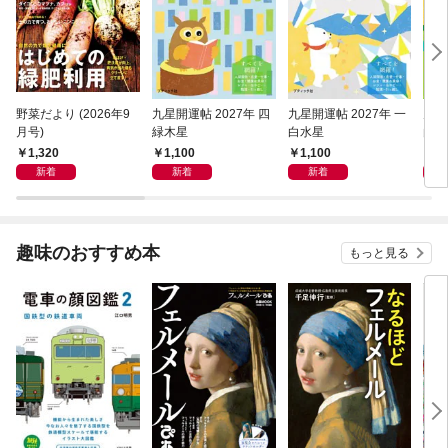
野菜だより (2026年9
九星開運帖 2027年 四
九星開運帖 2027年 一
九星
月号)
緑木星
白水星
白金
1,320
1,100
1,100
1,
新着
新着
新着
趣味のおすすめ本
もっと見る