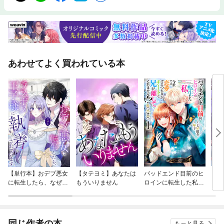
あわせてよく買われている本
【単行本】おデブ悪女
【タテヨミ】あなたは
バッドエンド目前のヒ
【タ
に転生したら、なぜか
もういりません
ロインに転生した私、
リ〜
ラスボス王子様に執着
今世では恋愛するつも
されています
りがチートな兄が離し
てくれません！？@C
OMIC
同じ作者の本
もっと見る