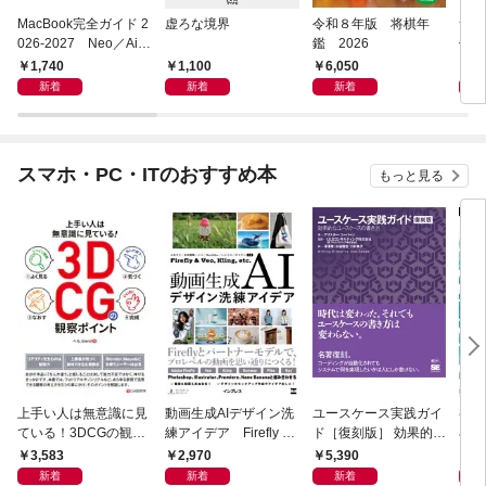
MacBook完全ガイド 2
虚ろな境界
令和８年版 将棋年
つく
026-2027 Neo／Air
鑑 2026
像生
／Pro対応
1,740
1,100
6,050
4,
新着
新着
新着
スマホ・PC・ITのおすすめ本
もっと見る
上手い人は無意識に見
動画生成AIデザイン洗
ユースケース実践ガイ
初心
ている！3DCGの観察
練アイデア Firefly &
ド［復刻版］ 効果的な
小説A
ポイント
Veo， Kling， etc.
ユースケースの書き方
作る
3,583
2,970
5,390
1,
新着
新着
新着