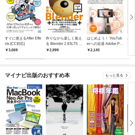
すぐに使えるAfter Effe
作りながら楽しく覚え
はじめよう！ YouTub
Aft
cts [CC対応]
る Blender 2.83LTS 準
erへの近道 Adobe Pre
ェク
拠&2.9 対応
miere Rush入門
改訂
3,069
2,999
2,145
4,
マイナビ出版のおすすめ本
もっと見る