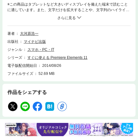
※この商品はタブレットなど大きいディスプレイを備えた端末で読むこと
に適しています。また、文字だけを拡大することや、文字列のハイライ
ト、検索、辞書の参照、引用などの機能が使用できません。本書は、「Ad
obe Premiere Elements 11」を使った動画編集について解説する本です。
動画の取り込みからつなぎ合わせ、色の補正やエフェクトなどの加工、音
楽の追加、書き出し、Webへのアップロードなど、本書を読めばひととお
著者
大河原浩一
りの動画編集をマスターすることができます。「Adobe Premiere Elemen
出版社
マイナビ出版
ts 11」では、使いやすさ向上のため、ワークスペースが一新されていま
す。この新しいワークスペースをうまく使いこなせるよう丁寧に説明して
ジャンル
スマホ・PC・IT
います。また、幅広いレベルのユーザーに対応するために作られた「クイ
シリーズ
すぐに使える Premiere Elements 11
ック」と「エキスパート」、どちらのモードについても説明しています。
もちろん新機能「タイムリマップ」（動画の一部分の再生速度を変化させ
電子版配信開始日
2014/08/26
る機能）についてもしっかり解説しています。 初めてソフトを触る人を対
ファイルサイズ
52.69 MB
象に、サンプルを使ったわかりやすく説明。また、少しソフトに慣れてき
た時にやってみたくなるような、少し凝った編集方法についても、ポイン
トを抑えて紹介していますので、長くお使いいただけるでしょう。動画編
作品をシェアする
集の流れに沿いつつも、やりたい目的からも探せるような項目立ての構成
になっていますので、さっと知りたい内容を見つけることができます。ビ
デオカメラやスマートフォン、カメラ内蔵の動画撮影機能で撮りためた動
画をPremiere Elementsで編集してみたい方、YouTubeに動画をアップロ
ードしたり、ムービーを収録したDVDを家族に送りたい方は、ぜひ本書を
お手元に置いてください。 【ご注意】Adobe Premiere Elements 11を保
有されている方が対象です。本書にはソフトウェアは付属しておりませ
ん。サンプルファイルは、サポートサイトよりダウンロードすることがで
きます。