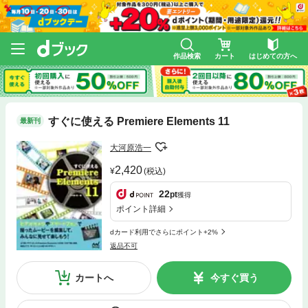
作品検索
カート
はじめての方へ
すぐに使える Premiere Elements 11
最新刊
大河原浩一
2,420
(税込)
22
pt
獲得
ポイント詳細
dカード利用でさらにポイント+2%
返品不可
カートへ
今すぐ買う