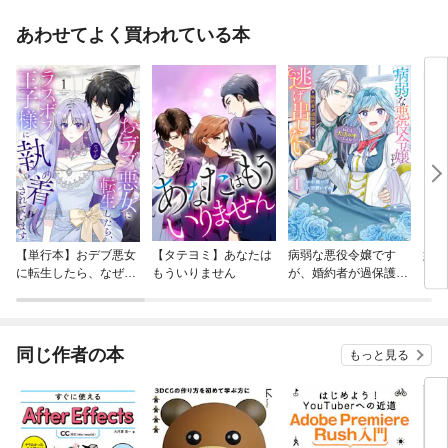
あわせてよく買われている本
【単行本】おデブ悪女
【タテヨミ】あなたは
病弱な悪役令嬢です
妹は
に転生したら、なぜか
もういりません
が、婚約者が過保護す
ラスボス王子様に執着
ぎて逃げ出したい(私
されています
たち犬猿の仲でしたよ
ね！？)
同じ作者の本
もっと見る