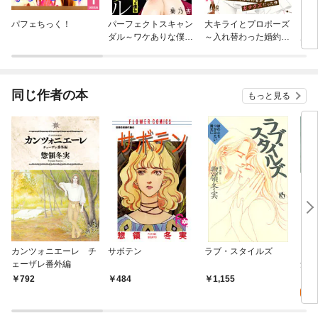
パフェちっく！
パーフェクトスキャン
大キライとプロポーズ
３Ｄ
ダル～ワケありな僕ら
～入れ替わった婚約者
ル 
～【マイクロ】
がガチクズだった件～
同じ作者の本
もっと見る
カンツォニエーレ チ
サボテン
ラブ・スタイルズ
「チ
ェーザレ番外編
念！
特集
0
792
484
1,155
ック