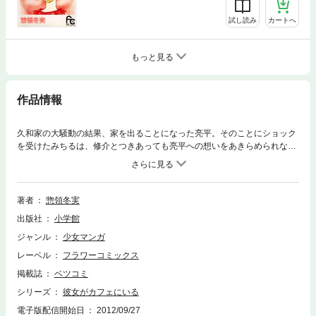
試し読み
カートへ
もっと見る
作品情報
久和家の大騒動の結果、家を出ることになった亮平。そのことにショック
を受けたみちるは、修介とつきあっても亮平への想いをあきらめられない
と悟る。一人暮らしを始めた亮平の部屋を訪ねたみちるは、もう亮平とは
幼なじみとしてつきあえないことを思い知らされる。
著者
惣領冬実
出版社
小学館
ジャンル
少女マンガ
レーベル
フラワーコミックス
掲載誌
ベツコミ
シリーズ
彼女がカフェにいる
電子版配信開始日
2012/09/27