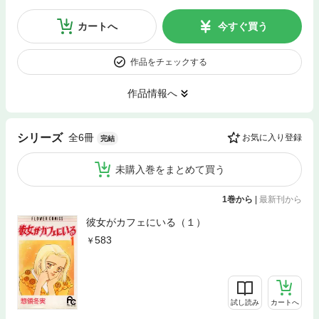
カートへ
今すぐ買う
作品をチェックする
作品情報へ
全6冊
シリーズ
お気に入り登録
完結
未購入巻をまとめて買う
1巻から
|
最新刊から
彼女がカフェにいる（１）
583
試し読み
カートへ