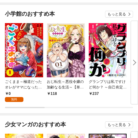
小学館のおすすめ本
もっと見る
ごくまま～極道だった
おじ転生～悪役令嬢の
グランプリは私ですけ
後宮
オレがママになった話
加齢なる生活～【単
ど何か？ ～自己肯定モ
は謎
～【単話】（１）
話】（１）
ンスターのミスコン無
（１
0
118
237
2
双～【単話】（１）
無料
少女マンガのおすすめ本
もっと見る