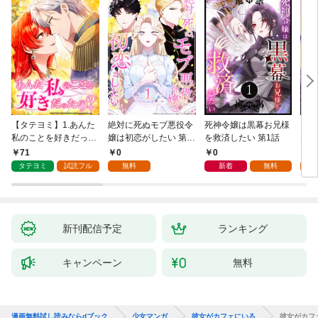
【タテヨミ】1.あんた
絶対に死ぬモブ悪役令
死神令嬢は黒幕お兄様
レベ
私のことを好きだった
嬢は初恋がしたい 第1
を救済したい 第1話
なり
の？
話
71
0
0
0
タテヨミ
試読フル
無料
新着
無料
新刊配信予定
ランキング
キャンペーン
無料
漫画無料試し読みならdブック
少女マンガ
彼女がカフェにいる
彼女がカフ