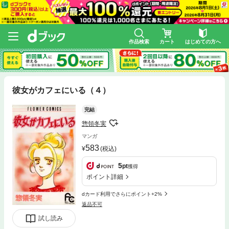
作品検索
カート
はじめての方へ
彼女がカフェにいる（４）
完結
惣領冬実
マンガ
583
(税込)
5
pt
獲得
ポイント詳細
dカード利用でさらにポイント+2%
返品不可
試し読み