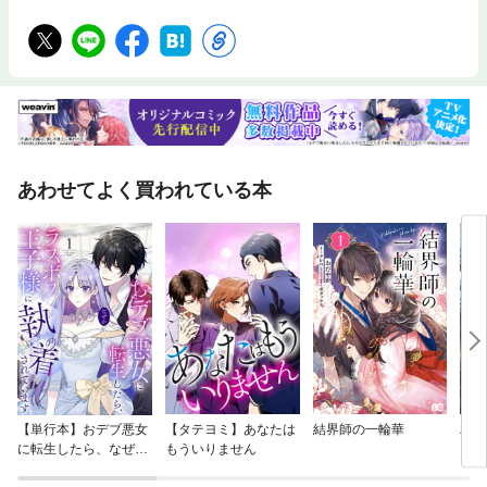
あわせてよく買われている本
【単行本】おデブ悪女
【タテヨミ】あなたは
結界師の一輪華
バッ
に転生したら、なぜか
もういりません
ロイ
ラスボス王子様に執着
今世