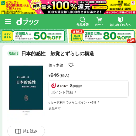
作品検索
カート
はじめての方へ
日本的感性 触覚とずらしの構造
最新刊
佐々木健一
946
(税込)
8
pt
獲得
ポイント詳細
dカード利用でさらにポイント+2%
返品不可
試し読み