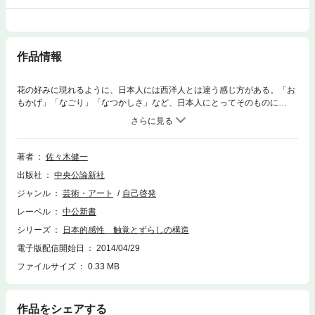
作品情報
花の好みに現れるように、日本人には西洋人とは違う感じ方がある。「お
もかげ」「なごり」「なつかしさ」など、日本人にとってそのものに
「詩」を感じる言葉がある。”世界”が”われ”のなかでどのように響き合う
か。それこそが感性であるならば、その多くは文化的な環境のなかで育ま
れ、個々の文化に固有の感性が生まれるだろう。本書は日本的感性を和歌
を素材として考察し、その特性である「ずらし」と「触覚性」を明らかに
著者
佐々木健一
する。
出版社
中央公論新社
ジャンル
芸術・アート
自己啓発
レーベル
中公新書
シリーズ
日本的感性 触覚とずらしの構造
電子版配信開始日
2014/04/29
ファイルサイズ
0.33 MB
作品をシェアする