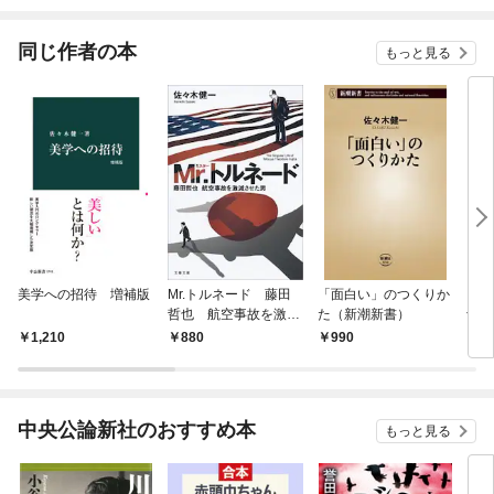
されています
りが
てく
OMI
同じ作者の本
もっと見る
美学への招待 増補版
Mr.トルネード 藤田
「面白い」のつくりか
雪ぐ
哲也 航空事故を激減
た（新潮新書）
士 
させた男
1,210
880
990
1,
中央公論新社のおすすめ本
もっと見る