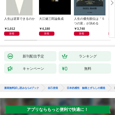
人生は逆算できるのか
大江健三郎論集成
人生の優先順位は「５
極限
つの富」が決める
1,012
4,180
3,740
2,
新着
新着
新着
新刊配信予定
ランキング
キャンペーン
無料
漫画無料試し読みならdブック
自己啓発
日本的感性 触覚とずらしの構造
アプリならもっと便利で快適に！