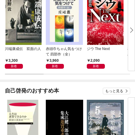
川端康成伝 双面の人
赤頭巾ちゃん気をつけ
ジウ The Next
極東
て 四部作（全）
島占
3,300
3,960
2,090
1,
新着
新着
新着
自己啓発のおすすめ本
もっと見る