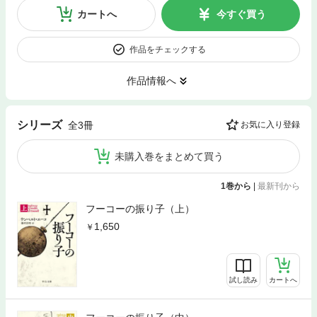
カートへ
今すぐ買う
作品をチェックする
作品情報へ
シリーズ
全3冊
お気に入り登録
未購入巻をまとめて買う
1巻から
|
最新刊から
フーコーの振り子（上）
1,650
試し読み
カートへ