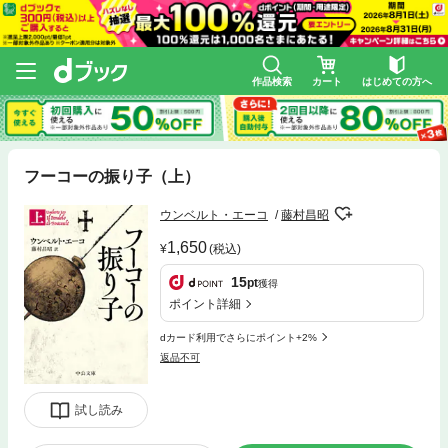
作品検索
カート
はじめての方へ
フーコーの振り子（上）
ウンベルト・エーコ
藤村昌昭
1,650
(税込)
15
pt
獲得
ポイント詳細
dカード利用でさらにポイント+2%
返品不可
試し読み