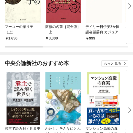
フーコーの振り子
薔薇の名前［完全版］
デイリー日伊英3か国
バウ
（上）
上
語会話辞典 カジュアル
版
1,650
3,300
999
1,
中央公論新社のおすすめ本
もっと見る
君主で読み解く世界史
わたし、そんなにとん
マンション高騰の真
新版