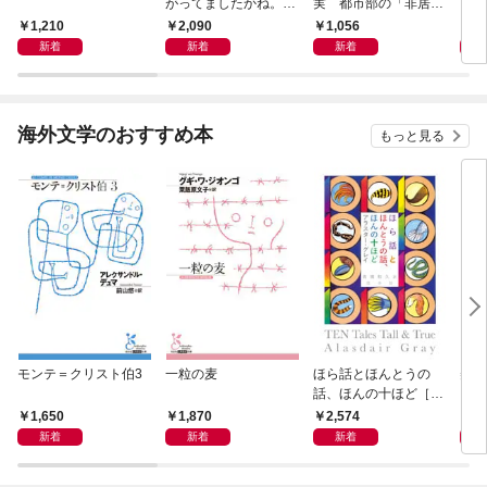
がってましたかね。
実 都市部の「非居住
育ち
獅子座、Ａ型、丙午は
化」が街を壊す
人生
1,210
2,090
1,056
1,
めぐる
新着
新着
新着
海外文学のおすすめ本
もっと見る
モンテ＝クリスト伯3
一粒の麦
ほら話とほんとうの
美し
話、ほんの十ほど［新
装版］
1,650
1,870
2,574
1,
新着
新着
新着