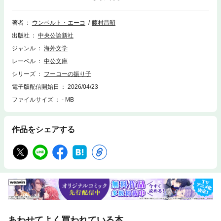
秘密にまつわる原稿が持ち込まれたミラノの出版社で、3人の編集者たち
は錬金術や歴史の陰で囁かれてきた「陰謀」に引き寄せられていく。カバ
ラ、錬金術、グノーシス、薔薇十字、古代の超大陸から現代イタリアま
著者
ウンベルト・エーコ
藤村昌昭
で、古今東西の知識や伝承、オカルトや奇想が引用された博覧強記の冒険
出版社
中央公論新社
的ミステリー。記号学の世界的権威であり、中世史については専門家をし
のぐ著者が著した畢生の大作、待望の復刊。巻末に、訳者による作品紹介
ジャンル
海外文学
『「語り」と「騙り」の見分け方――「フーコーの振り子」のメッセー
レーベル
中公文庫
ジ』を収録。【全３巻】
シリーズ
フーコーの振り子
電子版配信開始日
2026/04/23
ファイルサイズ
- MB
作品をシェアする
あわせてよく買われている本