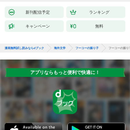
新刊配信予定
ランキング
キャンペーン
無料
漫画無料試し読みならdブック
海外文学
フーコーの振り子
フーコーの振り
アプリならもっと便利で快適に！