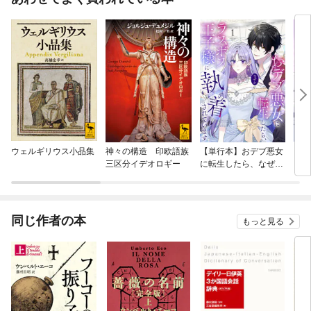
ウェルギリウス小品集
神々の構造 印欧語族
【単行本】おデブ悪女
【タ
三区分イデオロギー
に転生したら、なぜか
もう
ラスボス王子様に執着
されています
同じ作者の本
もっと見る