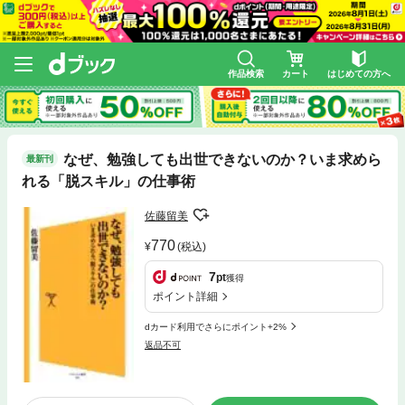
作品検索
カート
はじめての方へ
なぜ、勉強しても出世できないのか？いま求めら
最新刊
れる「脱スキル」の仕事術
佐藤留美
770
(税込)
7
pt
獲得
ポイント詳細
dカード利用でさらにポイント+2%
返品不可