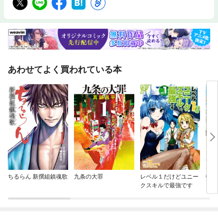
あわせてよく買われている本
ちるらん 新撰組鎮魂歌
九条の大罪
レベル１だけどユニー
転生
クスキルで最強です
った
暮ら