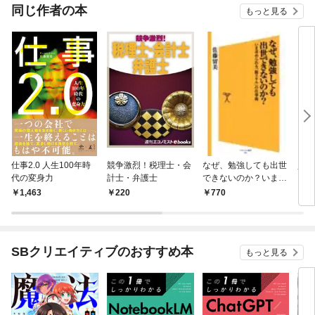
同じ作者の本
もっと見る
仕事2.0 人生100年時
競争激烈！税理士・会
なぜ、勉強しても出世
資格
代の変身力
計士・弁護士
できないのか？いま求
りま
められる「脱スキル」
1,463
220
770
6
の仕事術
SBクリエイティブのおすすめ本
もっと見る