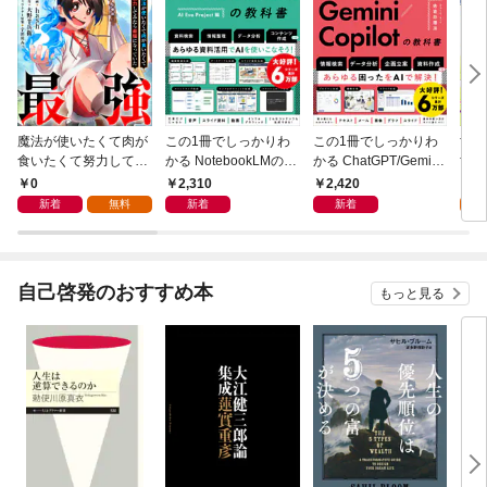
魔法が使いたくて肉が
この1冊でしっかりわ
この1冊でしっかりわ
世界
食いたくて努力してみ
かる NotebookLMの教
かる ChatGPT/Gemini/
世界
たら最強になっていた
科書
Copilotの教科書
な国
0
2,310
2,420
0
【分冊版】（コミッ
版】
新着
無料
新着
新着
ク） １話
話
自己啓発のおすすめ本
もっと見る