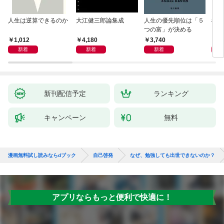
人生は逆算できるのか
大江健三郎論集成
人生の優先順位は「５
極限
つの富」が決める
1,012
4,180
3,740
2,
新着
新着
新着
新刊配信予定
ランキング
キャンペーン
無料
漫画無料試し読みならdブック
自己啓発
なぜ、勉強しても出世できないのか？
アプリならもっと便利で快適に！