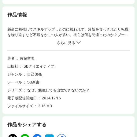
作品情報
懸命に勉強してスキルアップしたのに報われず、冷飯を食わされたり転職
を繰り返すなど不遇をかこつ人が多い。彼らは何を間違ったのか？ブーム
に乗り、スキルアップ教にはまった人たちの現在を追うと同時に、今求め
られている「脱スキル」の仕事術を紹介する。
著者
佐藤留美
出版社
SBクリエイティブ
ジャンル
自己啓発
レーベル
SB新書
シリーズ
なぜ、勉強しても出世できないのか？
電子版配信開始日
2014/12/16
ファイルサイズ
3.16 MB
作品をシェアする