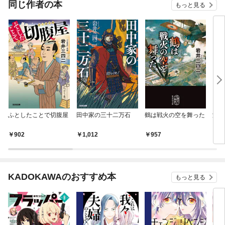
同じ作者の本
もっと見る
ふとしたことで切腹屋
田中家の三十二万石
鶴は戦火の空を舞った
津軽
902
1,012
957
1,
KADOKAWAのおすすめ本
もっと見る