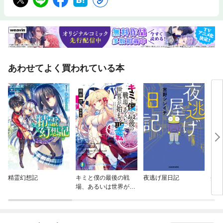
あわせてよく買われている本
精霊幻想記
キミと僕の最後の戦
夜逃げ屋日記
炎環
場、あるいは世界が始
まる聖戦