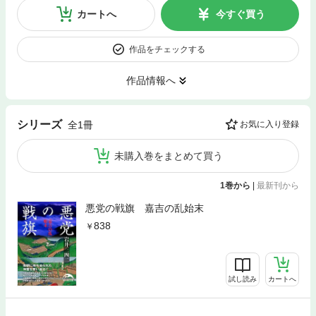
カートへ
今すぐ買う
作品をチェックする
作品情報へ
シリーズ
全1冊
お気に入り登録
未購入巻をまとめて買う
1巻から
|
最新刊から
悪党の戦旗 嘉吉の乱始末
838
試し読み
カートへ