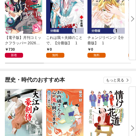
【電子版】月刊コミッ
これは我々夫婦のこと
チェンジリベンジ【分
チェ
クフラッパー 2026年9
で、【分冊版】 1
冊版】 1
月号
730
0
0
7
新着
無料
無料
試
歴史・時代のおすすめ本
もっと見る