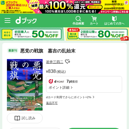
作品検索
カート
はじめての方へ
悪党の戦旗 嘉吉の乱始末
最新刊
岩井三四二
838
(税込)
7
pt
獲得
ポイント詳細
dカード利用でさらにポイント+2%
返品不可
試し読み