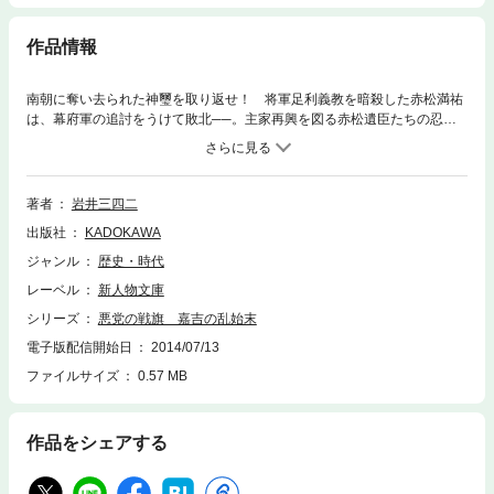
作品情報
南朝に奪い去られた神璽を取り返せ！ 将軍足利義教を暗殺した赤松満祐
は、幕府軍の追討をうけて敗北──。主家再興を図る赤松遺臣たちの忍従
の戦いを描く歴史小説。
著者
岩井三四二
出版社
KADOKAWA
ジャンル
歴史・時代
レーベル
新人物文庫
シリーズ
悪党の戦旗 嘉吉の乱始末
電子版配信開始日
2014/07/13
ファイルサイズ
0.57 MB
作品をシェアする