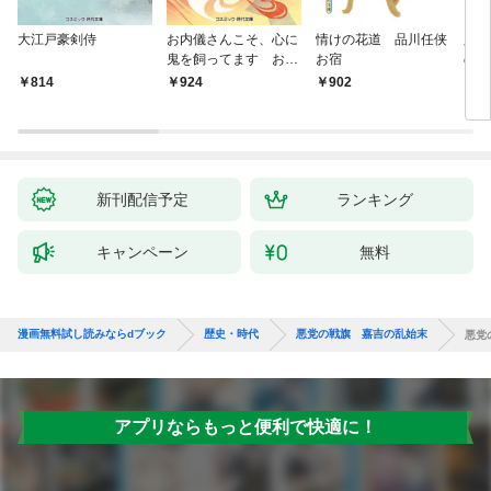
大江戸豪剣侍
お内儀さんこそ、心に
情けの花道 品川任侠
必殺
鬼を飼ってます おけ
お宿
の弦
いの戯作手帖
814
924
902
8
新刊配信予定
ランキング
キャンペーン
無料
漫画無料試し読みならdブック
歴史・時代
悪党の戦旗 嘉吉の乱始末
悪党
アプリならもっと便利で快適に！