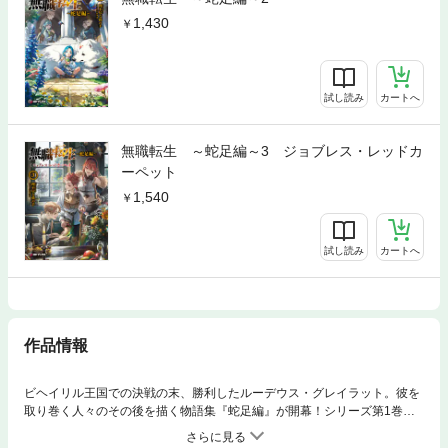
1,430
試し読み
カートへ
無職転生 ～蛇足編～3 ジョブレス・レッドカ
ーペット
1,540
試し読み
カートへ
作品情報
ビヘイリル王国での決戦の末、勝利したルーデウス・グレイラット。彼を
取り巻く人々のその後を描く物語集『蛇足編』が開幕！シリーズ第1巻で
はノルンの結婚話『ウェディング・オブ・ノルン』、ルーシーの初登校を
描く『ルーシーとパパ』、ドーガとイゾルテの婚活話『アスラ七騎士物