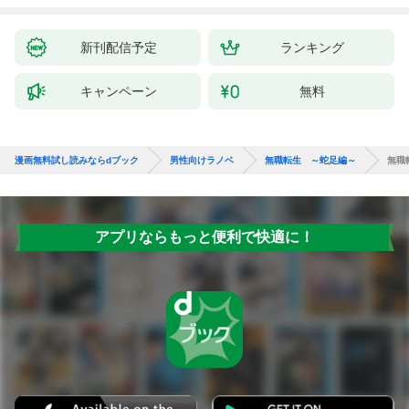
新刊配信予定
ランキング
キャンペーン
無料
漫画無料試し読みならdブック
男性向けラノベ
無職転生 ～蛇足編～
無職
アプリならもっと便利で快適に！