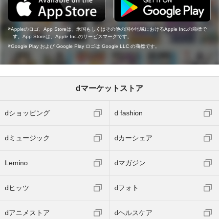
Appleのロゴ、App Storeは、米国もしくはその他の国や地域におけるApple Inc.の商標で
す。App Storeは、Apple Inc.のサービスマークです。
Google Play および Google Play ロゴは Google LLC の商標です。
dマーケットストア
dショッピング
d fashion
dミュージック
dカーシェア
Lemino
dマガジン
dヒッツ
dフォト
dアニメストア
dヘルスケア