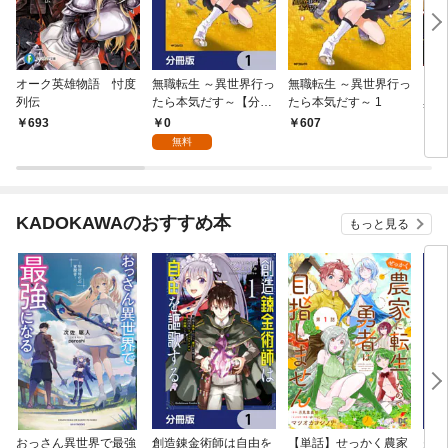
オーク英雄物語 忖度
無職転生 ～異世界行っ
無職転生 ～異世界行っ
【合
列伝
たら本気だす～【分冊
たら本気だす～ 1
異世
版】 1
す～
0
693
607
3
無料
KADOKAWAのおすすめ本
もっと見る
おっさん異世界で最強
創造錬金術師は自由を
【単話】せっかく農家
夫は