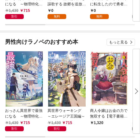
になる ～物理特化の
謳歌する 故郷を追放さ
に転生したので勇者は
【分
覚醒者～
れたら、魔王のお膝元
目指しません【第1
1,430
715
0
0
0
で超絶効果のマジック
話】
割引
無料
無料
アイテム作り放題にな
りました【分冊版】
1
男性向けラノベのおすすめ本
もっと見る
おっさん異世界で最強
異世界ウォーキング
商人令嬢はお金の力で
デス
になる ～物理特化の
～エレージア王国編～
無双する【電子書籍限
る異
覚醒者～
定書き下ろしSS付
1,430
715
1,430
715
1,
1,320
き】
割引
割引