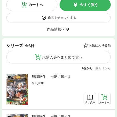
カートへ
今すぐ買う
作品をチェックする
作品情報へ
シリーズ
全3冊
お気に入り登録
未購入巻をまとめて買う
1巻から
|
最新刊から
無職転生 ～蛇足編～1
1,430
試し読み
カートへ
無職転生 ～蛇足編～2