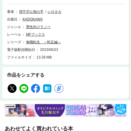
語』に加え、ギレーヌの里帰りを描く書き下ろし短編『かつて狂犬と呼ば
れた女』の四編を収録。人生やり直し型転生ファンタジー、激闘のその後
著者
理不尽な孫の手
シロタカ
の物語がここに!!
出版社
KADOKAWA
ジャンル
男性向けラノベ
レーベル
MFブックス
シリーズ
無職転生 ～蛇足編～
電子版配信開始日
2023/06/23
ファイルサイズ
13.28 MB
作品をシェアする
あわせてよく買われている本