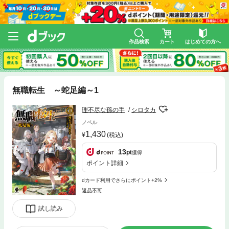
作品検索
カート
はじめての方へ
無職転生 ～蛇足編～1
理不尽な孫の手
シロタカ
ノベル
1,430
(税込)
13
pt
獲得
ポイント詳細
dカード利用でさらにポイント+2%
返品不可
試し読み