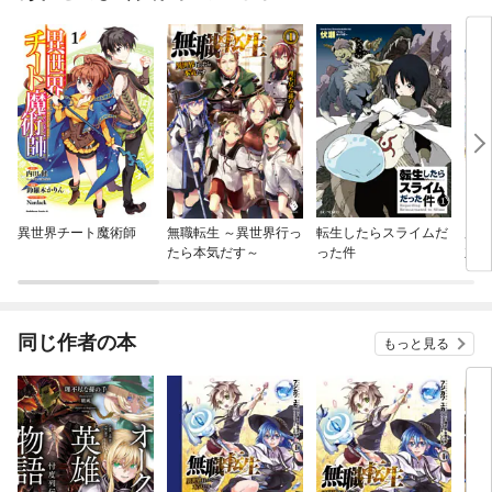
異世界チート魔術師
無職転生 ～異世界行っ
転生したらスライムだ
魔王
たら本気だす～
った件
立ち
ドマ
同じ作者の本
もっと見る