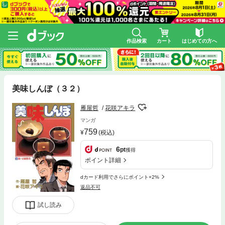
作品検索
カート
はじめての方へ
美味しんぼ（３２）
雁屋哲
花咲アキラ
マンガ
759
(税込)
6
pt
獲得
ポイント詳細
dカード利用でさらにポイント+2%
返品不可
試し読み