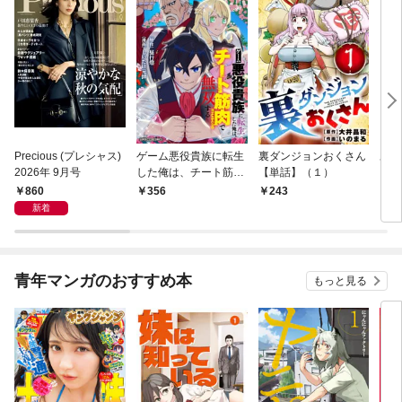
Precious (プレシャス)
ゲーム悪役貴族に転生
裏ダンジョンおくさん
あや
2026年 9月号
した俺は、チート筋肉
【単話】（１）
し夫
で無双する【単話】
倉で
860
356
243
1
（１）
る～
新着
青年マンガのおすすめ本
もっと見る