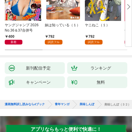
ヤングジャンプ 2026
妹は知っている（１）
ヤニねこ（１）
モー
No.36＆37合併号
6・3
日発
400
792
792
4
新着
試読フル
試読フル
新刊配信予定
ランキング
キャンペーン
無料
漫画無料試し読みならdブック
青年マンガ
美味しんぼ
美味しんぼ（３２）
アプリならもっと便利で快適に！