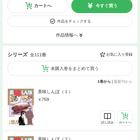
カートへ
今すぐ買う
作品をチェックする
作品情報へ
シリーズ
全111冊
お気に入り登録
未購入巻をまとめて買う
1巻から
|
最新刊から
美味しんぼ（１）
759
試し読み
カートへ
美味しんぼ（２）