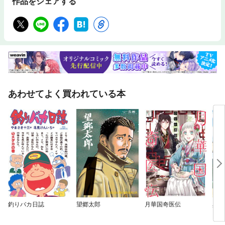
作品をシェアする
あわせてよく買われている本
釣りバカ日誌
望郷太郎
月華国奇医伝
異世