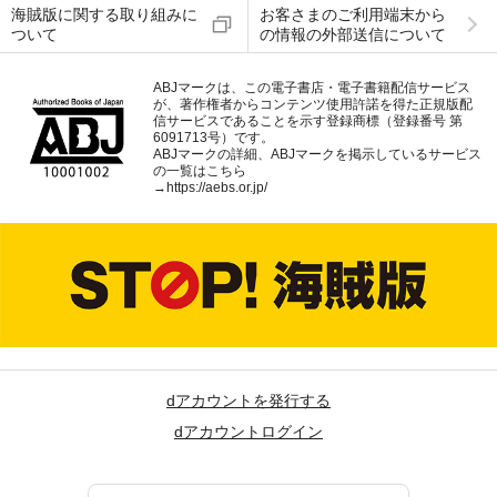
海賊版に関する取り組みに
お客さまのご利用端末から
ついて
の情報の外部送信について
ABJマークは、この電子書店・電子書籍配信サービス
が、著作権者からコンテンツ使用許諾を得た正規版配
信サービスであることを示す登録商標（登録番号 第
6091713号）です。
ABJマークの詳細、ABJマークを掲示しているサービス
の一覧はこちら
→
https://aebs.or.jp/
dアカウントを発行する
dアカウントログイン