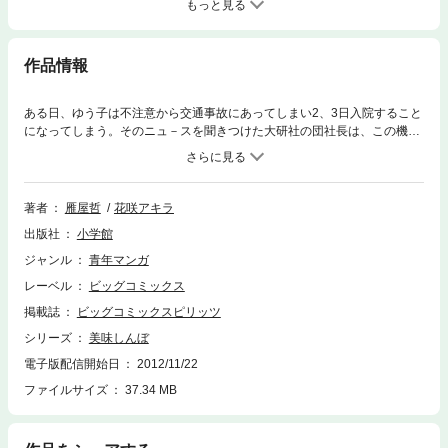
もっと見る
作品情報
ある日、ゆう子は不注意から交通事故にあってしまい2、3日入院すること
になってしまう。そのニュ－スを聞きつけた大研社の団社長は、この機会
に自分がどれだけ彼女のことを思っているかを示そうと張り切る。なんと
彼はフランスレストランの出張サービスをゆう子にプレゼントするのだっ
た。しかし、彼女の心はなぜか浮かない。山岡がなかなか見舞いに来ない
からだった。遅くなって山岡はようやく病室に姿を見せるが、その姿は泥
著者
雁屋哲
花咲アキラ
だらけで……
出版社
小学館
ジャンル
青年マンガ
レーベル
ビッグコミックス
掲載誌
ビッグコミックスピリッツ
シリーズ
美味しんぼ
電子版配信開始日
2012/11/22
ファイルサイズ
37.34 MB