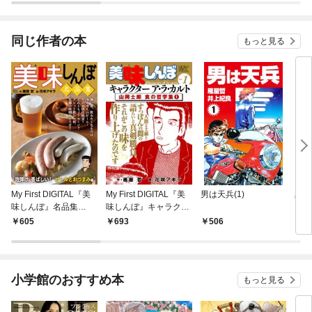
同じ作者の本
もっと見る
My First DIGITAL『美
My First DIGITAL『美
男は天兵(1)
黒鍵
味しんぼ』名品集
味しんぼ』キャラクタ
スト
（1）［泡弾け、香ば
ー ア・ラ・カルト VO
605
693
506
4
しい！ ビールとおつま
L.1 山岡士郎 食の哲学
み編］
集(1)
小学館のおすすめ本
もっと見る