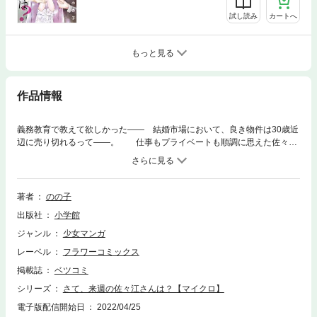
試し読み
カートへ
もっと見る
作品情報
義務教育で教えて欲しかった―― 結婚市場において、良き物件は30歳近
辺に売り切れるって――。 仕事もプライベートも順調に思えた佐々江
美月・30歳。 30になった途端に人生の様子がおかしい…！？ 色々とキ
ツめのボディブローを食らっている中、 中学時代に好きだったドラマの
再放送の時間だけタイムリープしてしまい…！？ 中学時代の損得勘定
なしのピュアラブと現代での理想通りの相手との大人の恋…？？ 究極の
著者
のの子
二者択一で揺れる新感覚ラブストーリー、第8巻！
出版社
小学館
ジャンル
少女マンガ
レーベル
フラワーコミックス
掲載誌
ベツコミ
シリーズ
さて、来週の佐々江さんは？【マイクロ】
電子版配信開始日
2022/04/25