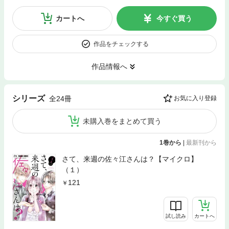
カートへ
今すぐ買う
作品をチェックする
作品情報へ
シリーズ
全24冊
お気に入り登録
未購入巻をまとめて買う
1巻から
|
最新刊から
さて、来週の佐々江さんは？【マイクロ】
（１）
121
試し読み
カートへ