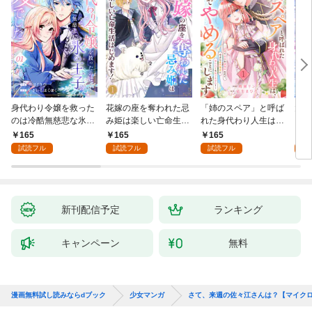
身代わり令嬢を救った
花嫁の座を奪われた忌
「姉のスペア」と呼ば
大好
のは冷酷無慈悲な氷の
み姫は楽しい亡命生活
れた身代わり人生は、
うお
王子の愛でした１
はじめます！１
今日でやめることにし
１
165
165
165
1
ます～辺境で自由を満
試読フル
試読フル
試読フル
試
喫中なので、今さら真
の聖女と言われても知
りません！～１
新刊配信予定
ランキング
キャンペーン
無料
漫画無料試し読みならdブック
少女マンガ
さて、来週の佐々江さんは？【マイク