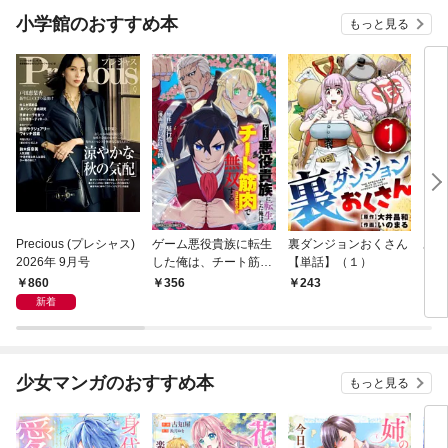
小学館のおすすめ本
もっと見る
Precious (プレシャス)
ゲーム悪役貴族に転生
裏ダンジョンおくさん
あや
2026年 9月号
した俺は、チート筋肉
【単話】（１）
し夫
で無双する【単話】
倉で
860
356
243
1
（１）
る～
新着
少女マンガのおすすめ本
もっと見る