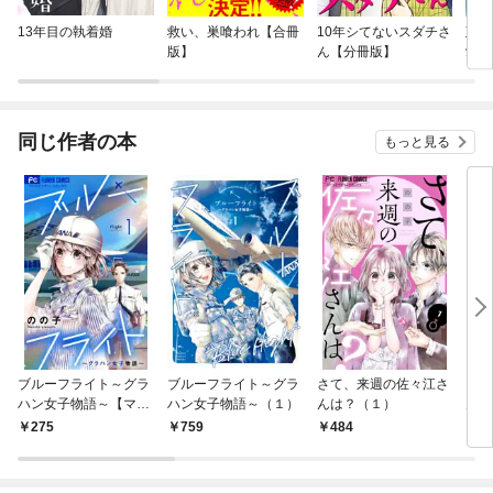
13年目の執着婚
救い、巣喰われ【合冊
10年シてないスダチさ
政略
版】
ん【分冊版】
愛旦
て離
せん
同じ作者の本
もっと見る
ブルーフライト～グラ
ブルーフライト～グラ
さて、来週の佐々江さ
さて
ハン女子物語～【マイ
ハン女子物語～（１）
んは？（１）
んは
クロ】（１）
（１
275
759
484
1