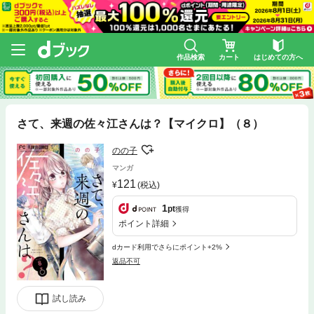
作品検索
カート
はじめての方へ
さて、来週の佐々江さんは？【マイクロ】（８）
のの子
マンガ
121
(税込)
1
pt
獲得
ポイント詳細
dカード利用でさらにポイント+2%
返品不可
試し読み