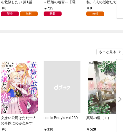
を救済したい 第1話
～堕落の迷宮～【電子
私、3人の従者たちに
単行本版】 第1巻
抱かれて困ってます 第
0
715
0
1話
新着
無料
新着
無料
もっと見る
女嫌い公爵はただ一人
comic Berry’s vol.239
真綿の檻（１）
の令嬢にのみ恋をする
（分冊版）第１話
0
￥330
528