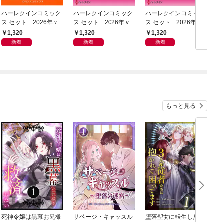
ハーレクインコミック
ハーレクインコミック
ハーレクインコミック
ス セット 2026年 vo
ス セット 2026年 vo
ス セット 2026年 vo
ス
l.1012
l.1011
l.1010
l
1,320
1,320
1,320
新着
新着
新着
もっと見る
死神令嬢は黒幕お兄様
サベージ・キャッスル
堕落聖女に転生した