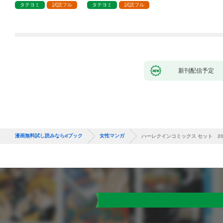
タテヨミ
試読フル
タテヨミ
試読フル
新刊配信予定
漫画無料試し読みならdブック
女性マンガ
ハーレクインコミックス セット 2026年