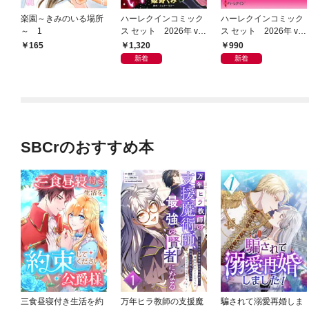
楽園～きみのいる場所
ハーレクインコミック
ハーレクインコミック
～ 1
ス セット 2026年 vo
ス セット 2026年 vo
l.1022
l.959
1,320
990
165
新着
新着
SBCrのおすすめ本
三食昼寝付き生活を約
万年ヒラ教師の支援魔
騙されて溺愛再婚しま