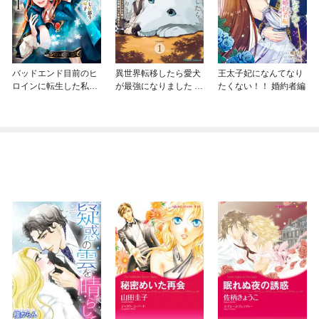
バッドエンド目前のヒ
異世界転移したら愛犬
王太子妃になんてなり
ロインに転生した私、
が最強になりました ～
たくない！！ 婚約者編
今世では恋愛するつも
シルバーフェンリルと
りがチートな兄が離し
俺が異世界暮らしを始
てくれません！？@C
めたら～ THE COMIC
OMIC