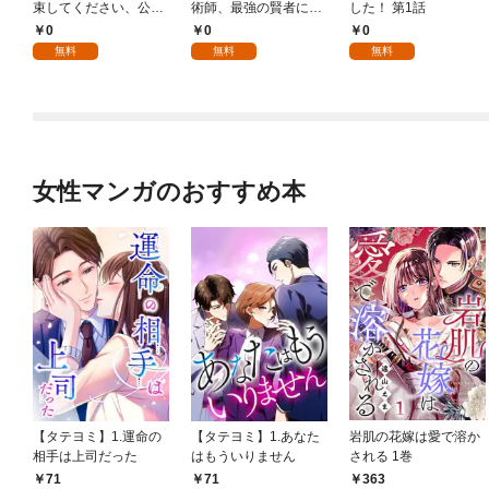
束してください、公爵
術師、最強の賢者にな
した！ 第1話
様 1話
る～不人気の支援魔術
0
0
0
師は給料泥棒だと魔術
無料
無料
無料
大学をクビになった
が、出世した元教え子
たちのおかげで何も困
らない件～ 第1話
女性マンガのおすすめ本
【タテヨミ】1.運命の
【タテヨミ】1.あなた
岩肌の花嫁は愛で溶か
相手は上司だった
はもういりません
される 1巻
71
71
363