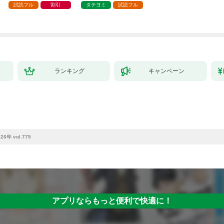
試読フル
割引
タテヨミ
試読フル
ランキング
キャンペーン
 vol.775
アプリならもっと便利で快適に！