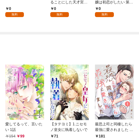
ることにした天才宮廷
嬢は初恋がしたい 第1
魔術師～辺境の地でス
話
0
0
0
ローライフを夢見る
無料
無料
無料
が、不届き者を倒して
いたら『最果ての魔
女』と呼ばれるように
なる～ 第1話
愛してるって、言いた
【タテヨミ】1.ニセモ
最恐上司と同棲したら
い 1話
ノ皇女に執着しないで
最強に愛されました 1
巻
154
99
71
181