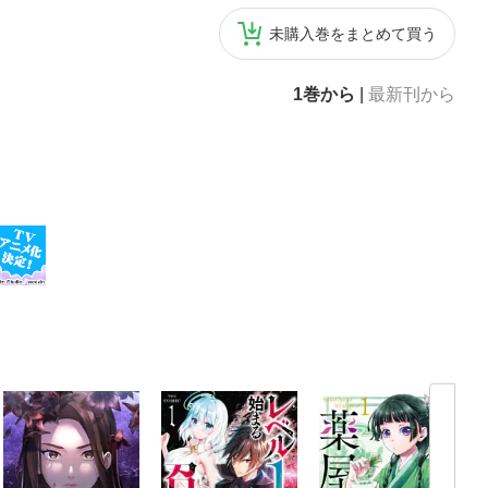
未購入巻をまとめて買う
1巻から
|
最新刊から