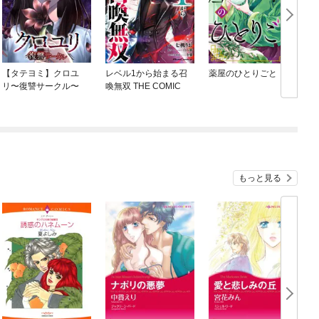
【タテヨミ】クロユ
レベル1から始まる召
薬屋のひとりごと
リ〜復讐サークル〜
喚無双 THE COMIC
もっと見る