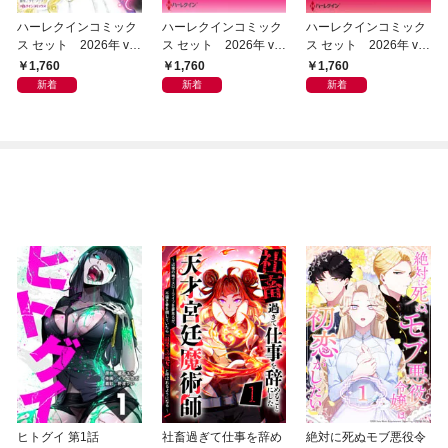
ハーレクインコミック
ハーレクインコミック
ハーレクインコミック
ス セット 2026年 vo
ス セット 2026年 vo
ス セット 2026年 vo
l.1081
l.1080
l.1074
1,760
1,760
1,760
新着
新着
新着
ヒトグイ 第1話
社畜過ぎて仕事を辞め
絶対に死ぬモブ悪役令