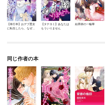
【単行本】おデブ悪女
【タテヨミ】あなたは
結界師の一輪華
に転生したら、なぜか
もういりません
ラスボス王子様に執着
されています
同じ作者の本