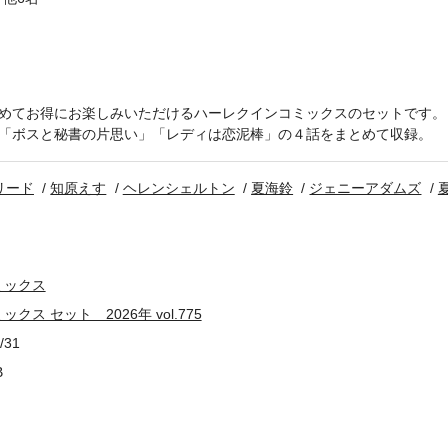
めてお得にお楽しみいただけるハーレクインコミックスのセットです。
「ボスと秘書の片思い」「レディは恋泥棒」の４話をまとめて収録。
リード
知原えす
ヘレンシェルトン
夏海鈴
ジェニーアダムズ
ミックス
ス セット 2026年 vol.775
/31
B