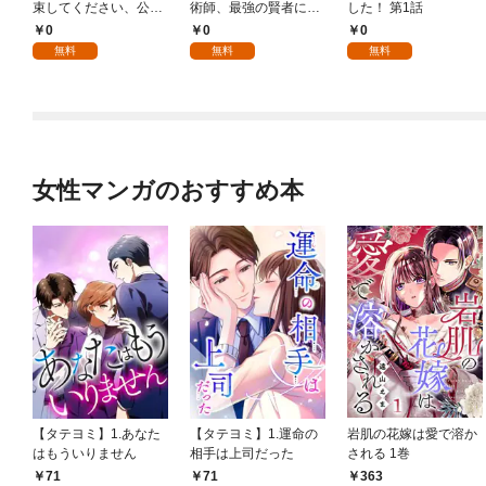
束してください、公爵
術師、最強の賢者にな
した！ 第1話
様 1話
る～不人気の支援魔術
0
0
0
師は給料泥棒だと魔術
無料
無料
無料
大学をクビになった
が、出世した元教え子
たちのおかげで何も困
らない件～ 第1話
女性マンガのおすすめ本
【タテヨミ】1.あなた
【タテヨミ】1.運命の
岩肌の花嫁は愛で溶か
はもういりません
相手は上司だった
される 1巻
71
71
363