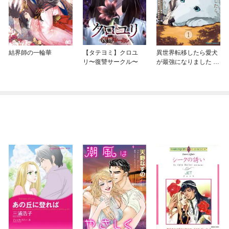
結界師の一輪華
【タテヨミ】クロユ
異世界転移したら愛犬
リ〜復讐サークル〜
が最強になりました ～
シルバーフェンリルと
俺が異世界暮らしを始
めたら～ THE COMIC