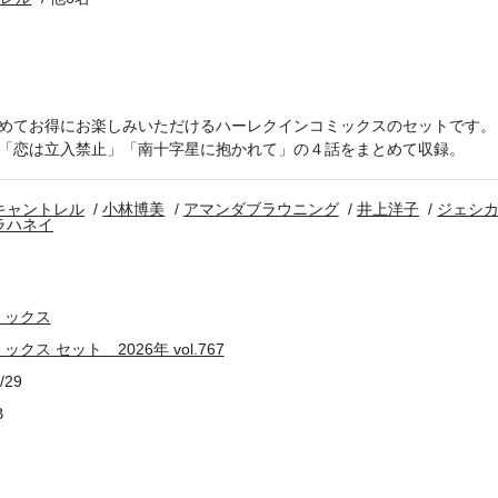
めてお得にお楽しみいただけるハーレクインコミックスのセットです。
「恋は立入禁止」「南十字星に抱かれて」の４話をまとめて収録。
キャントレル
小林博美
アマンダブラウニング
井上洋子
ジェシ
ラハネイ
ミックス
ス セット 2026年 vol.767
/29
B