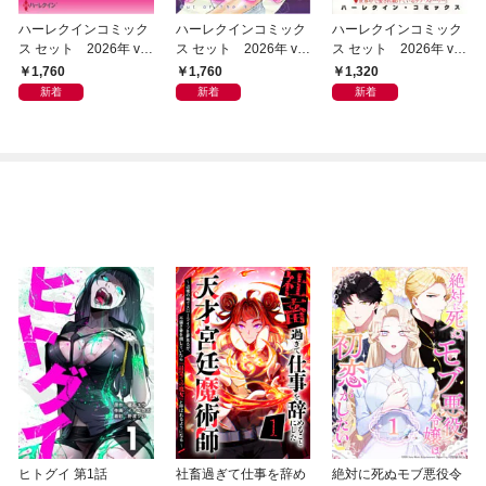
ハーレクインコミック
ハーレクインコミック
ハーレクインコミック
ス セット 2026年 vo
ス セット 2026年 vo
ス セット 2026年 vo
l.1068
l.1065
l.1001
1,760
1,760
1,320
新着
新着
新着
ヒトグイ 第1話
社畜過ぎて仕事を辞め
絶対に死ぬモブ悪役令