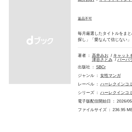
返品不可
毎月厳選したタイトルをまと
探し」「愛なんて信じない」
著者
高井みお
キャット
津谷さとみ
バーバ
出版社
SBCr
ジャンル
女性マンガ
レーベル
ハーレクインコ
シリーズ
ハーレクインコミック
電子版配信開始日
2026/05
ファイルサイズ
236.95 M