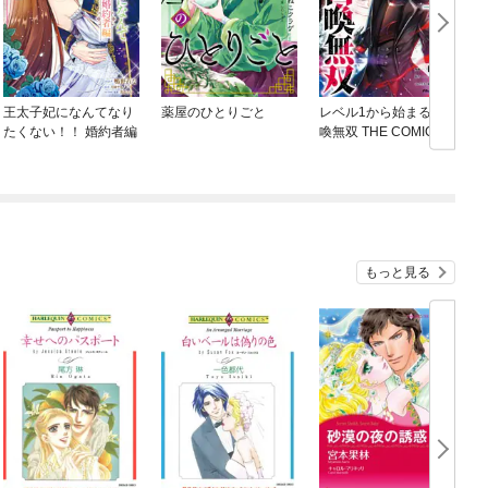
王太子妃になんてなり
薬屋のひとりごと
レベル1から始まる召
たくない！！ 婚約者編
喚無双 THE COMIC
ね
もっと見る