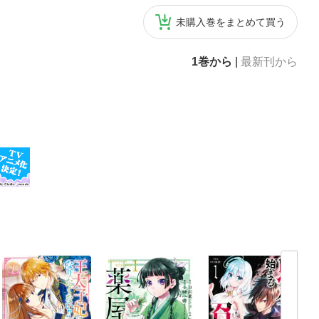
未購入巻をまとめて買う
1巻から
|
最新刊から