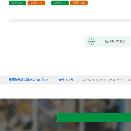
タテヨミ
試読フル
タテヨミ
試読フル
新刊配信予定
漫画無料試し読みならdブック
女性マンガ
ハーレクインコミックス セット 2026年