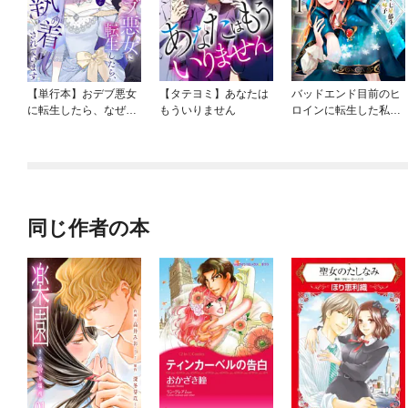
【単行本】おデブ悪女
【タテヨミ】あなたは
バッドエンド目前のヒ
に転生したら、なぜか
もういりません
ロインに転生した私、
ラスボス王子様に執着
今世では恋愛するつも
されています
りがチートな兄が離し
てくれません！？@C
OMIC
同じ作者の本