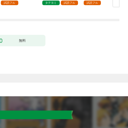
試読フル
タテヨミ
試読フル
試読フル
無料