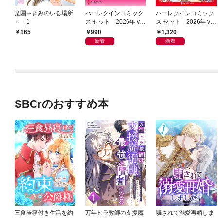
楽園～きみのいる場所
ハーレクインコミック
ハーレクインコミック
～ 1
ス セット 2026年 vo
ス セット 2026年 vo
l.954
l.1015
990
1,320
165
新着
新着
SBCrのおすすめ本
三食昼寝付き生活を約
万年ヒラ教師の支援魔
騙されて溺愛再婚しま