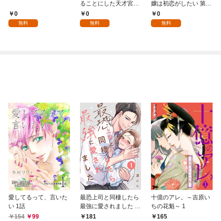
ることにした天才宮廷
嬢は初恋がしたい 第1
魔術師～辺境の地でス
話
0
0
0
ローライフを夢見る
無料
無料
無料
が、不届き者を倒して
いたら『最果ての魔
女』と呼ばれるように
なる～ 第1話
愛してるって、言いた
最恐上司と同棲したら
十億のアレ。～吉原い
い 1話
最強に愛されました 1
ちの花魁～ 1
巻
154
99
181
165