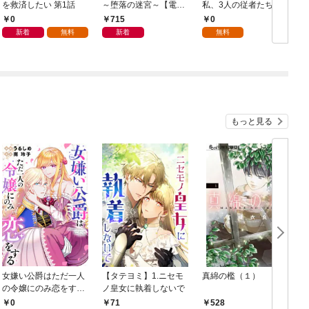
を救済したい 第1話
～堕落の迷宮～【電子
私、3人の従者たちに
単行本版】 第1巻
抱かれて困ってます 第
0
715
0
1話
新着
無料
新着
無料
もっと見る
女嫌い公爵はただ一人
【タテヨミ】1.ニセモ
真綿の檻（１）
の令嬢にのみ恋をする
ノ皇女に執着しないで
む
（分冊版）第１話
0
71
528