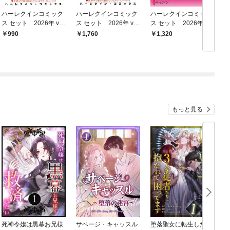
ハーレクインコミック
ハーレクインコミック
ハーレクインコミック
ス セット 2026年 vo
ス セット 2026年 vo
ス セット 2026年 vo
ス
l.931
l.1055
l.995
l
990
1,760
1,320
もっと見る
死神令嬢は黒幕お兄様
サベージ・キャッスル
堕落聖女に転生した