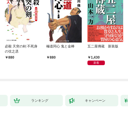
必殺 天突の剣 不死身
極道同心 鬼と金棒
五二屋傳蔵 新装版
の弦之丞
1,430
880
880
新着
ランキング
キャンペーン