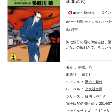
605
(税込)
ポイン
5
pt
獲得
dカード利用でさらにポイント+2
返品不可
弥七親分の甥の伊佐吉は、酒
かなかの腕利きで、ちょいち
で……。事件を彩る女たちの
伊佐吉の、痛快無頼の捕物帳
著者
多岐川恭
出版社
光文社
ジャンル
歴史・時代
レーベル
光文社文庫
シリーズ
目明しやくざ
電子版配信開始日
2014/07
ファイルサイズ
0.19 MB