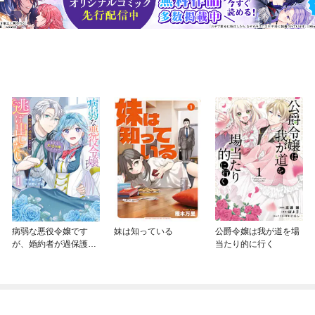
病弱な悪役令嬢です
妹は知っている
公爵令嬢は我が道を場
が、婚約者が過保護す
当たり的に行く
ぎて逃げ出したい(私た
ち犬猿の仲でしたよ
ね！？)