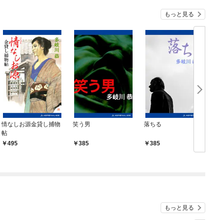
『ざまぁ！』します！
もっと見る
情なしお源金貸し捕物
笑う男
落ちる
帖
495
385
385
もっと見る