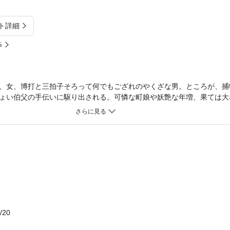
ト詳細
%
、女、博打と三拍子そろって何でもござれのやくざな男。ところが、捕
ょい伯父の手伝いに駆り出される。可憐な町娘や妖艶な年増、果ては大
色香に迷いながら、ついにはもつれた謎を解き、意外な真相を探り出す
！
/20