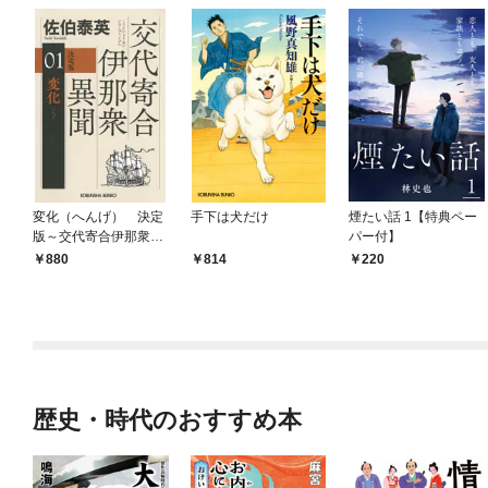
変化（へんげ） 決定
手下は犬だけ
煙たい話 1【特典ペー
版～交代寄合伊那衆異
パー付】
聞（1）～
880
814
220
歴史・時代のおすすめ本