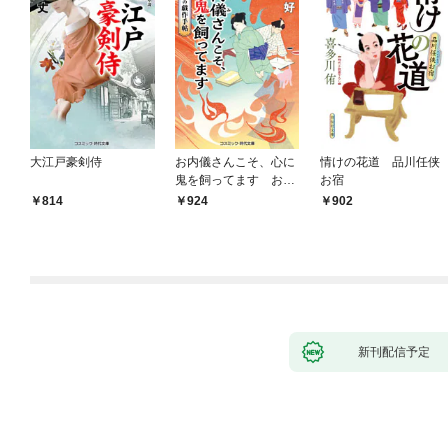
大江戸豪剣侍
お内儀さんこそ、心に
情けの花道 品川任侠
鬼を飼ってます おけ
お宿
いの戯作手帖
814
924
902
新刊配信予定