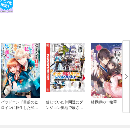
バッドエンド目前のヒ
信じていた仲間達にダ
結界師の一輪華
ロインに転生した私、
ンジョン奥地で殺され
今世では恋愛するつも
かけたがギフト『無限
りがチートな兄が離し
ガチャ』でレベル９９
てくれません！？@C
９９の仲間達を手に入
OMIC
れて元パーティーメン
バーと世界に復讐＆