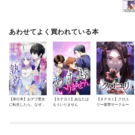
あわせてよく買われている本
【単行本】おデブ悪女
【タテヨミ】あなたは
【タテヨミ】クロユ
に転生したら、なぜか
もういりません
リ〜復讐サークル〜
ラスボス王子様に執着
されています