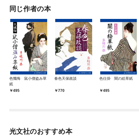
同じ作者の本
色懺悔 鼠小僧盗み草
春色天保政談
色仕掛 闇の絵草紙
紙
495
770
495
光文社のおすすめ本