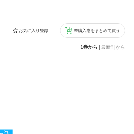
お気に入り登録
未購入巻をまとめて買う
1巻から
|
最新刊から