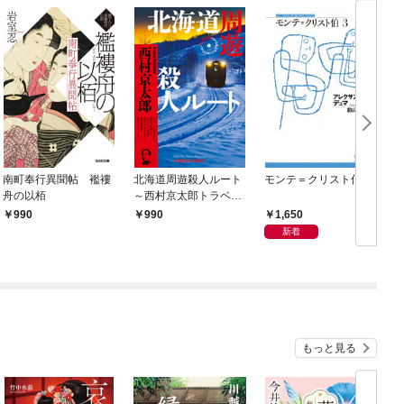
南町奉行異聞帖 襤褸
北海道周遊殺人ルート
モンテ＝クリスト伯3
舟の以栢
～西村京太郎トラベル
ミステリー・セレクシ
1,650
990
990
ョン（1）～
新着
もっと見る