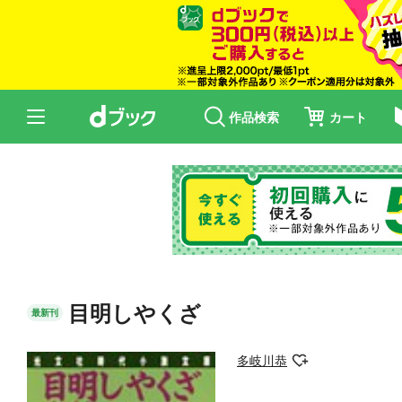
作品検索
カート
目明しやくざ
最新刊
多岐川恭