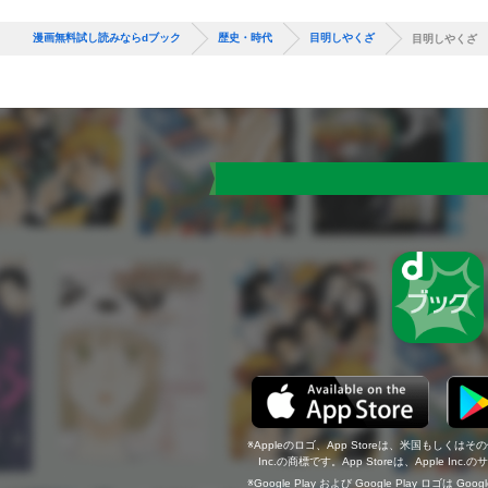
漫画無料試し読みならdブック
歴史・時代
目明しやくざ
目明しやくざ
Appleのロゴ、App Storeは、米国もしくはそ
Inc.の商標です。App Storeは、Apple In
Google Play および Google Play ロゴは Go