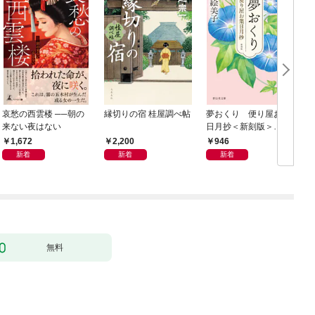
哀愁の西雲楼 ──朝の
縁切りの宿 桂屋調べ帖
夢おくり 便り屋お葉
来ない夜はない
日月抄＜新刻版＞
［1］
1,672
2,200
946
新着
新着
新着
無料