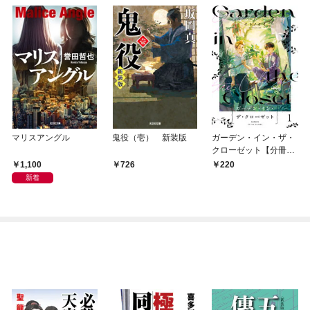
マリスアングル
鬼役（壱） 新装版
ガーデン・イン・ザ・
クローゼット【分冊
版】1
1,100
726
220
新着