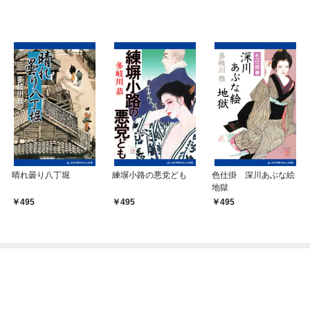
晴れ曇り八丁堀
練塀小路の悪党ども
色仕掛 深川あぶな絵
地獄
495
495
495