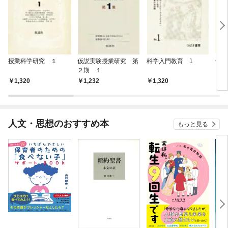
授業科学研究 １
仮説実験授業研究 第
科学入門教育 1
仮説
２期 １
３期
1,320
1,232
1,320
1,
人文・思想のおすすめ本
もっと見る