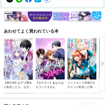
あわせてよく買われている本
【単行本】おデブ悪女
【タテヨミ】あなたは
バッドエンド目前のヒ
【タ
に転生したら、なぜか
もういりません
ロインに転生した私、
リ〜
ラスボス王子様に執着
今世では恋愛するつも
されています
りがチートな兄が離し
てくれません！？@C
OMIC