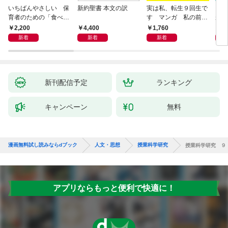
いちばんやさしい 保
新約聖書 本文の訳
実は私、転生９回生で
自閉
育者のための「食べな
す マンガ 私の前世
が小
い子」サポートＢＯＯ
物語
あう
2,200
4,400
1,760
2,
Ｋ 偏食・少食のお悩
新着
新着
新着
み解決！
新刊配信予定
ランキング
キャンペーン
無料
漫画無料試し読みならdブック
人文・思想
授業科学研究
授業科学研究 ９
アプリならもっと便利で快適に！