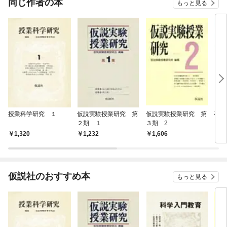
同じ作者の本
もっと見る
授業科学研究 １
仮説実験授業研究 第
仮説実験授業研究 第
磁石
２期 １
３期 2
しゃ
1,320
1,232
1,606
2,
仮説社のおすすめ本
もっと見る