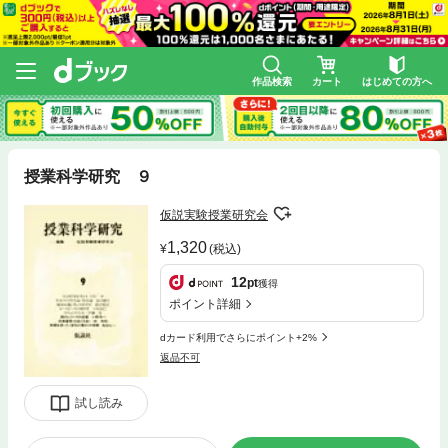
作品検索
カート
はじめての方へ
授業科学研究 ９
仮説実験授業研究会
1,320
(税込)
12
pt
獲得
ポイント詳細
dカード利用でさらにポイント+2%
返品不可
試し読み