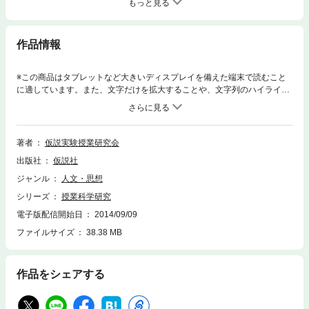
もっと見る
作品情報
※この商品はタブレットなど大きいディスプレイを備えた端末で読むこと
に適しています。また、文字だけを拡大することや、文字列のハイライ
ト、検索、辞書の参照、引用などの機能が使用できません。「科学（自
然・社会）教育」について誰もが信頼し利用できる授業書を開発すること
を目指す研究誌。本質をつく大胆な論文，新実験の紹介，開発途上の授業
書案，完成した授業書とその解説・授業記録などを一挙掲載する。藤森良
著者
仮説実験授業研究会
蔵伝（板倉聖宣）／生活指導を考える（山住章）／ピースピースの増田君
出版社
仮説社
（小原茂巳）／私好みの科学論・教育論（加川勝人）／授業書案〈日食と
月食〉（林秀明）／〈空気の重さ〉（松田心一），ほか。
ジャンル
人文・思想
シリーズ
授業科学研究
電子版配信開始日
2014/09/09
ファイルサイズ
38.38 MB
作品をシェアする