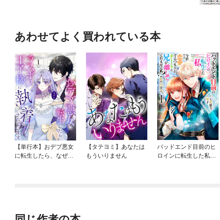
あわせてよく買われている本
【単行本】おデブ悪女
【タテヨミ】あなたは
バッドエンド目前のヒ
に転生したら、なぜか
もういりません
ロインに転生した私、
ラスボス王子様に執着
今世では恋愛するつも
されています
りがチートな兄が離し
てくれません！？@C
OMIC
同じ作者の本