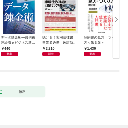
データ錬金術―週刊東
聴ける！実用法律書
契約書の見方・つくり
海
洋経済ｅビジネス新書
事業者必携 改訂新
方＜第３版＞
2
Ｎo.493
版 中小企業のための
440
2,310
1,430
株式会社【株主総会・
新着
新着
新着
取締役会・監査役会】
の議事録・登記の手続
きと書式サンプル集
無料