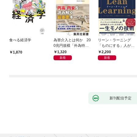
食べる経済学
為替介入とは何か 20
リーン・ラーニング
0兆円規模「外為特
「ものにする」人が自
会」が生まれた謎
然とやっている 最小の
1,320
2,200
1,870
インプットで最大の成
新着
新着
果を得る学習法
新刊配信予定