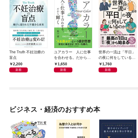
The Truth 不妊治療の
ユアカラー 人に仕事
世界の一流は「平日」
盲点
を合わせる。だから輝
の夜に何をしているの
く
か
2,200
1,650
1,760
新着
新着
新着
ビジネス・経済のおすすめ本