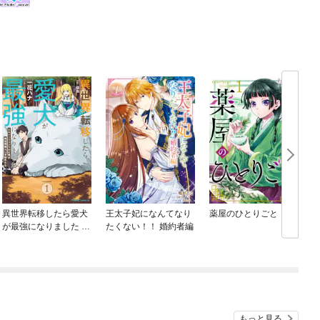
異世界転移したら愛犬
王太子妃になんてなり
薬屋のひとりごと
が最強になりました ～
たくない！！ 婚約者編
シルバーフェンリルと
俺が異世界暮らしを始
めたら～ THE COMIC
もっと見る