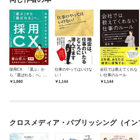
採用CX 「選ぶ」か
仕事のやってはいけな
会社では教えてくれな
ら「選ばれる」へ。活
い！
い仕事のルール
躍する人材を逃さない
1,980
1,144
1,144
採用思考
クロスメディア・パブリッシング（イン