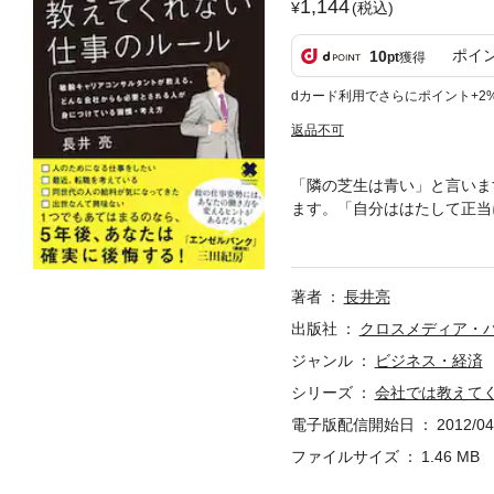
1,144
(税込)
ポイ
10
pt
獲得
dカード利用でさらにポイント+2
返品不可
「隣の芝生は青い」と言いま
ます。「自分ははたして正当
決すべく、どんな会社でも通
代は転職やキャリアの確認の
著者
長井亮
出版社
クロスメディア・
ジャンル
ビジネス・経済
シリーズ
会社では教えて
電子版配信開始日
2012/04
ファイルサイズ
1.46 MB