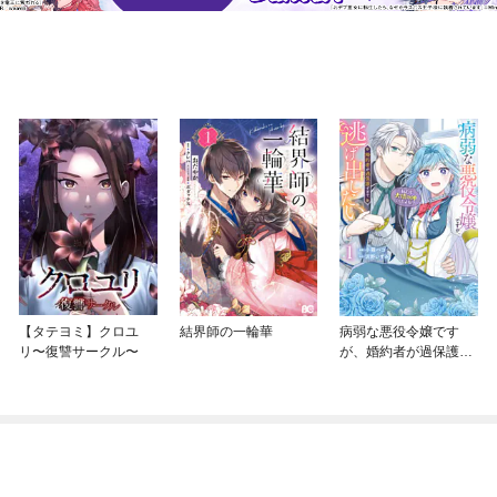
【タテヨミ】クロユ
結界師の一輪華
病弱な悪役令嬢です
リ〜復讐サークル〜
が、婚約者が過保護す
ぎて逃げ出したい(私た
ち犬猿の仲でしたよ
ね！？)