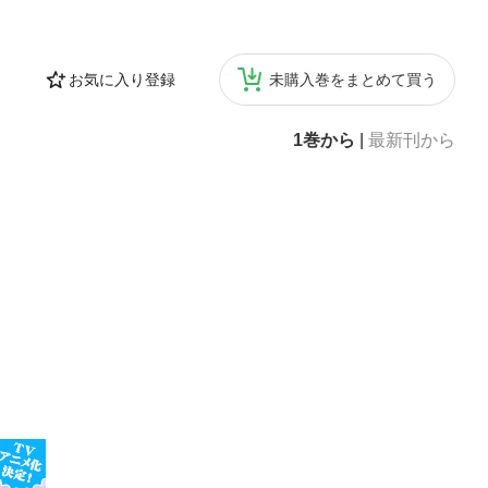
お気に入り登録
未購入巻をまとめて買う
1巻から
|
最新刊から