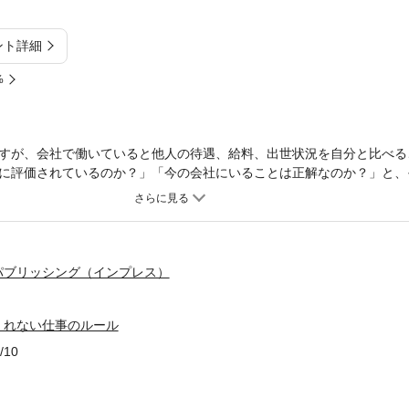
ント詳細
%
すが、会社で働いていると他人の待遇、給料、出世状況を自分と比べる
に評価されているのか？」「今の会社にいることは正解なのか？」と、
用する人の条件を51のルールで述べていきます。20代は就職や自分の成
ために、40代以上の方は部下のために読んでみて下さい。
パブリッシング（インプレス）
くれない仕事のルール
/10