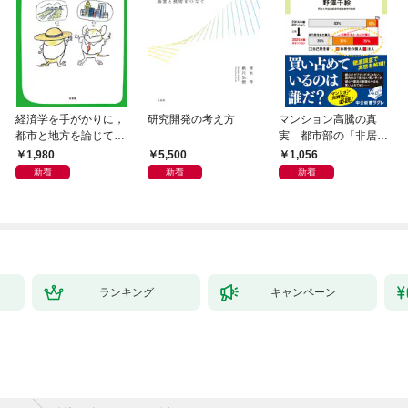
経済学を手がかりに，
研究開発の考え方
マンション高騰の真
都市と地方を論じてみ
実 都市部の「非居住
よう
化」が街を壊す
1,980
5,500
1,056
新着
新着
新着
ランキング
キャンペーン