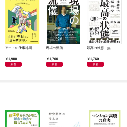
アートの仕事地図
現場の流儀
最高の状態 無
1,980
1,760
1,760
新着
新着
新着