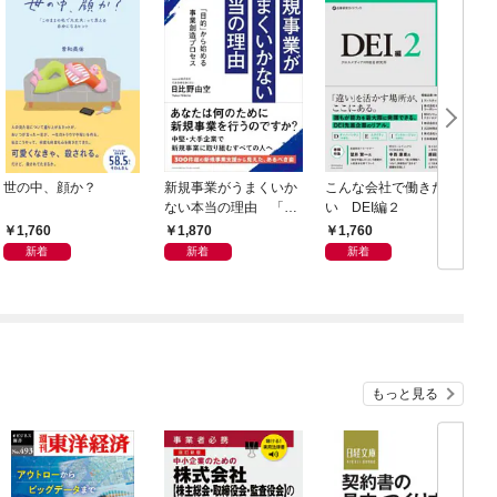
世の中、顔か？
新規事業がうまくいか
こんな会社で働きた
ない本当の理由 「目
い DEI編２
的」から始める事業創
1,760
1,870
1,760
造プロセス
新着
新着
新着
もっと見る