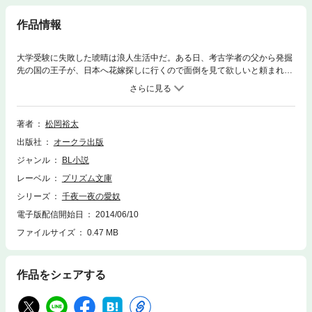
作品情報
大学受験に失敗した琥晴は浪人生活中だ。ある日、考古学者の父から発掘
先の国の王子が、日本へ花嫁探しに行くので面倒を見て欲しいと頼まれ
る。その王子・アスナは褐色の肌にハッとするほどの美貌と圧倒的なオー
ラを持つ美丈夫だった。しかし、アスナは受験勉強をしたがる琥晴を振り
回したあげく、なんと夜伽の相手に指名してきて…!? 花嫁探しにやって
きたんじゃないのかよっ! 夜毎甘い悲鳴が響き渡る、アラビアン調教ラブ
著者
松岡裕太
ｖ
出版社
オークラ出版
ジャンル
BL小説
レーベル
プリズム文庫
シリーズ
千夜一夜の愛奴
電子版配信開始日
2014/06/10
ファイルサイズ
0.47 MB
作品をシェアする