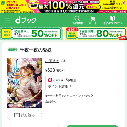
作品検索
カート
はじめての方へ
千夜一夜の愛奴
最新刊
松岡裕太
628
(税込)
5
pt
獲得
ポイント詳細
dカード利用でさらにポイント+2%
返品不可
試し読み