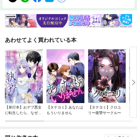
あわせてよく買われている本
【単行本】おデブ悪女
【タテヨミ】あなたは
【タテヨミ】クロユ
病弱
に転生したら、なぜか
もういりません
リ〜復讐サークル〜
が、
ラスボス王子様に執着
ぎて
されています
たち
ね！