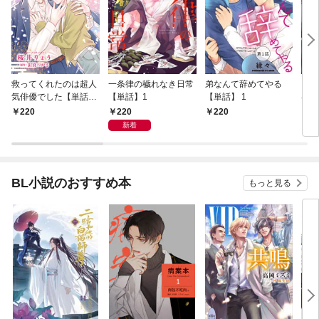
救ってくれたのは超人
一条律の穢れなき日常
弟なんて辞めてやる
コー
気俳優でした【単話】
【単話】1
【単話】 1
はじ
1
1
220
220
220
2
新着
BL小説のおすすめ本
もっと見る