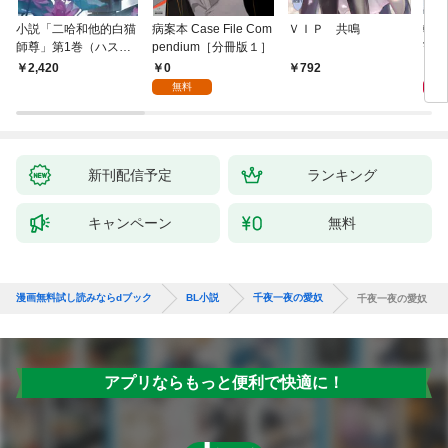
小説「二哈和他的白猫
病案本 Case File Com
ＶＩＰ 共鳴
転生
師尊」第1巻（ハスキ
pendium［分冊版１］
寵姫
ーとかれのしろねこし
0
9
2,420
792
ずん）
無料
新刊配信予定
ランキング
キャンペーン
無料
漫画無料試し読みならdブック
BL小説
千夜一夜の愛奴
千夜一夜の愛奴
アプリならもっと便利で快適に！