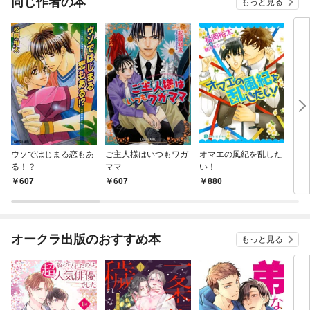
同じ作者の本
もっと見る
ウソではじまる恋もあ
ご主人様はいつもワガ
オマエの風紀を乱した
極道
る！？
ママ
い！
607
607
880
6
オークラ出版のおすすめ本
もっと見る