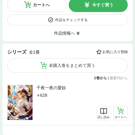
カートへ
今すぐ買う
作品をチェックする
作品情報へ
シリーズ
全1冊
お気に入り登録
未購入巻をまとめて買う
1巻から
|
最新刊から
千夜一夜の愛奴
628
試し読み
カートへ