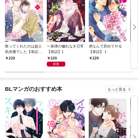
救ってくれたのは超人
一条律の穢れなき日常
弟なんて辞めてやる
コー
気俳優でした【単話】
【単話】1
【単話】 1
はじ
1
1
220
220
220
2
新着
BLマンガのおすすめ本
もっと見る