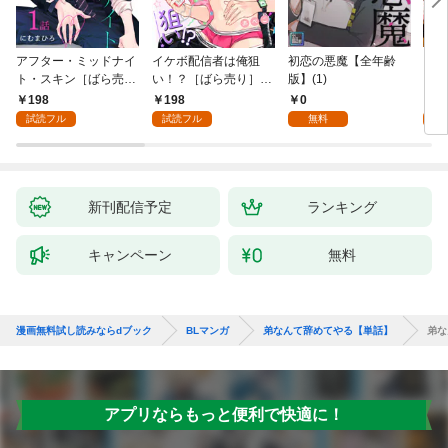
アフター・ミッドナイ
イケボ配信者は俺狙
初恋の悪魔【全年齢
ライ
ト・スキン［ばら売
い！？［ばら売り］
版】(1)
【全
り］ 第1話
第1話
198
198
0
0
試読フル
試読フル
無料
新刊配信予定
ランキング
キャンペーン
無料
漫画無料試し読みならdブック
BLマンガ
弟なんて辞めてやる【単話】
弟な
アプリならもっと便利で快適に！