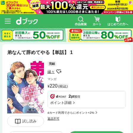
作品検索
カート
はじめての方へ
弟なんて辞めてやる【単話】 1
完結
縁々
マンガ
220
(税込)
2
pt
獲得
ポイント詳細
dカード利用でさらにポイント+2%
返品不可
試し読み