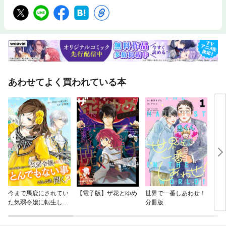
あわせてよく買われている本
今まで馬鹿にされてい
【電子版】ザ花とゆめ
世界で一番しあわせ！
こん
た気弱令嬢に転生した
分冊版
【マ
ら、とんでもない事に
なった話、聞く？（分