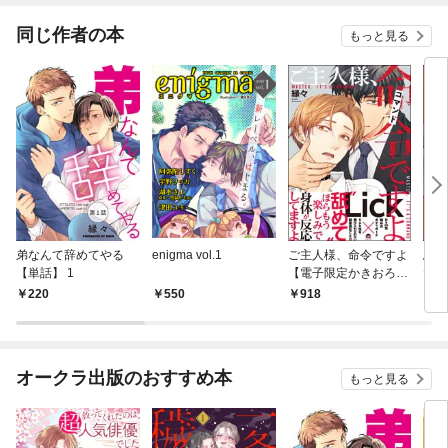
冊版）
同じ作者の本
もっと見る
弟なんて辞めてやる
enigma vol.1
ご主人様、命令ですよ
馬場
【単話】 1
【電子限定かきおろし
たい
漫画付】
220
550
918
3
オークラ出版のおすすめ本
もっと見る