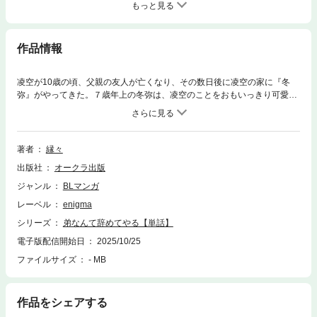
もっと見る
作品情報
凌空が10歳の頃、父親の友人が亡くなり、その数日後に凌空の家に『冬
弥』がやってきた。７歳年上の冬弥は、凌空のことをおもいっきり可愛が
ってくれたが、それは同時に凌空の初恋で……!?【本作はWEB雑誌「enig
ma」に収録されています。重複購入にご注意ください。】
著者
縁々
出版社
オークラ出版
ジャンル
BLマンガ
レーベル
enigma
シリーズ
弟なんて辞めてやる【単話】
電子版配信開始日
2025/10/25
ファイルサイズ
- MB
作品をシェアする