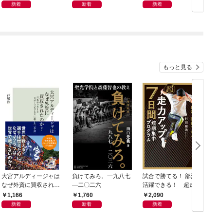
新着
新着
新着
もっと見る
大宮アルディージャは
負けてみろ。一九八七
試合で勝てる！ 部活で
なぜ外資に買収された
―二〇二六
活躍できる！ 超走力
のか？～日本サッカー
アップ 7日間短期集中
1,166
1,760
2,090
とスポーツビジネスに
プログラム
新着
新着
新着
起きた「革命」～