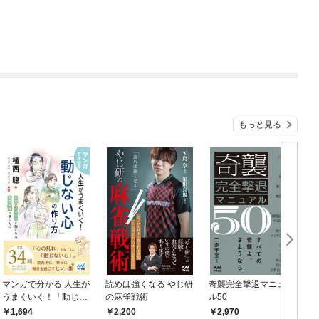
もっと見る
マンガで分かる 人生が
読めば強くなる やじ研
奇襲完全撃退マニュア
うまくいく！「動じな
の麻雀戦術
ル50
い心」の作り方
1,694
2,200
2,970