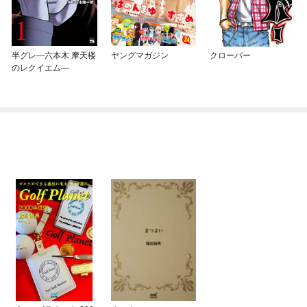
半グレ—六本木 摩天楼
ヤングマガジン
クローバー
のレクイエム—