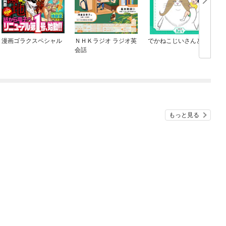
漫画ゴラクスペシャル
ＮＨＫラジオ ラジオ英
でかねこじいさんと僕
会話
もっと見る