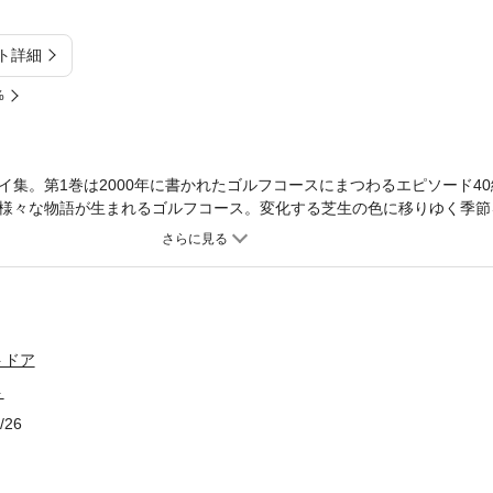
ト詳細
%
イ集。第1巻は2000年に書かれたゴルフコースにまつわるエピソード4
様々な物語が生まれるゴルフコース。変化する芝生の色に移りゆく季節
ッセイをお楽しみください。■CONTENTS川奈ホテルゴルフコース 
／クラブハウスの考察／マラソンの記録と平均スコア／芝生の話／ティ
じさせるヒント／どうしても行きたくないコース／旗竿（Flagstick
ＧＬ／１８ホール／雨のコース／打ち下ろしと打ち上げ／ホワイトティ
コレ／食堂も楽しい／グリーンを見て、設計家のメッセージを／ハンデ
バンカーで注意すること／キャディ論／秋の気配／４人乗り自走カート
トドア
ますか？／「お疲れさまでした」／猛暑が残したもの／ゴミ問題／パー
ト
コースの楽しみ方／素振りの方向についての考察／スロープレーの科学
ッグ、アップダウン／枯れた芝生の季節／キャディたちへのお歳暮
/26