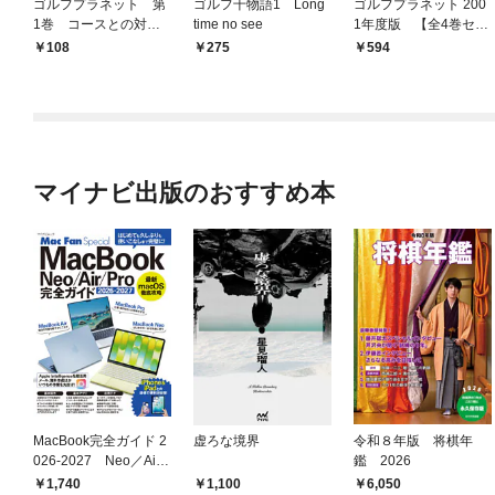
ゴルフプラネット 第
ゴルフ千物語1 Long
ゴルフプラネット 200
1巻 コースとの対話
time no see
1年度版 【全4巻セッ
を楽しむノウハウ
ト】
108
275
594
マイナビ出版のおすすめ本
MacBook完全ガイド 2
虚ろな境界
令和８年版 将棋年
026-2027 Neo／Air
鑑 2026
／Pro対応
1,740
1,100
6,050