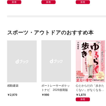
新着
新着
新着
スポーツ・アウトドアのおすすめ本
感動建築
ボートレーサーポケッ
心とからだの「歩きた
トナビ 2026後期版
くない」がなくなる
らせん流 ゆるらく歩
1,870
￥2,970
￥990
き
新着