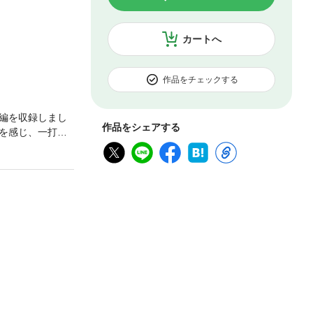
カートへ
作品をチェックする
0編を収録しまし
作品をシェアする
を感じ、一打一
富士コース／岩間
ーグランドから
）／メンバーコー
で行こう！／ラ
ィキャップを取
／スタート予約
ティに出よう／
／続メンバーコ