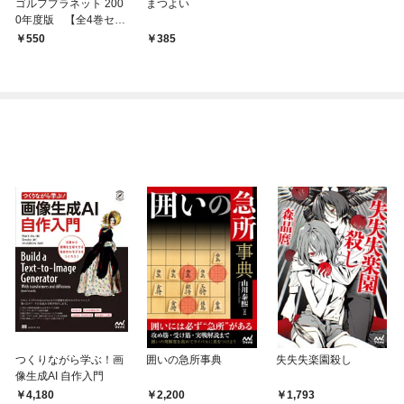
ゴルフプラネット 200
まつよい
0年度版 【全4巻セッ
ト】
550
385
つくりながら学ぶ！画
囲いの急所事典
失失失楽園殺し
像生成AI 自作入門
4,180
2,200
1,793