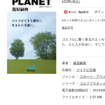
108
(税込)
ポイン
0
pt
獲得
dカード利用でさらにポイント+2
返品不可
ゴルフ心に響く珠玉のエッセ
た。人と人が出会い、そして
打に人生の喜怒哀楽を重ねるエ
ＣＣ／メンテナンスの重要度
見える風景／オーガスタ通に感
著者
篠原嗣典
ス運営の憂鬱／ペブルビーチ
フについて／林についてアレ
出版社
マイナビ出版
ろう／ホームコースの基準／
ジャンル
スポーツ・アウ
について／会員権を持ってい
シリーズ
ゴルフプラネッ
紹介という重み／初めて回る
ース／狭いホール、ドックレ
電子版配信開始日
2014/08
ファイルサイズ
2.07 MB