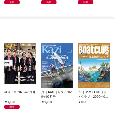
新着
新着
新着
剣道日本 2026年8月号
月刊 Kazi（カジ）202
月刊 Boat CLUB（ボー
0年01月号
トクラブ）2020年02
月号
1,188
1,080
882
新着