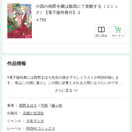
小国の侯爵令嬢は敵国にて覚醒する（コミッ
ク）【電子版特典付】２
792
試し読み
カートへ
作品情報
※電子版特典には西野まほろ先生の描き下ろしイラストが特別付録しま
す。 私はこの国に暮らし この国に必要とされる人間になりたいのです ◆◆
◆ 自分が敵国に嫁ぐことと引き換えになった賠償金 大金貨1000枚を自ら
稼ぐ！と宣言したベルティーヌ。 敵将セシリオとの直談判の末、連合国の
利益を、 そして自分の居場所を得るために 連合国の“最深部”へ向かうこと
に。 そこで彼女を待っていたのは、 楽園のような風景と頑固で気難しい
著者
西野まほろ
守雨
藤ヶ咲
族長達でーー!? 持ち前の度胸と鍛え上げられた商才… 覚醒した令嬢の快進
出版社
主婦と生活社
撃が始まる！
ジャンル
少女マンガ
レーベル
PASH! コミックス