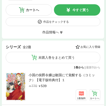
カートへ
今すぐ買う
作品をチェックする
作品情報へ
シリーズ
全2冊
お気に入り登録
未購入巻をまとめて買う
1巻から
|
最新刊から
小国の侯爵令嬢は敵国にて覚醒する（コミッ
ク）【電子版特典付】１
770
539
1冊無料
カートへ