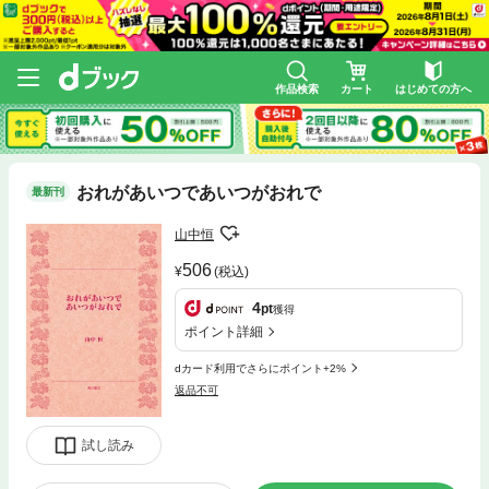
作品検索
カート
はじめての方へ
おれがあいつであいつがおれで
最新刊
山中恒
506
(税込)
4
pt
獲得
ポイント詳細
dカード利用でさらにポイント+2%
返品不可
試し読み