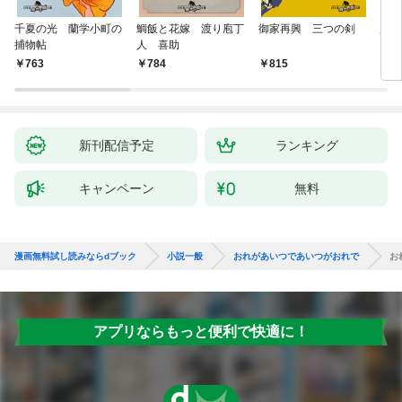
千夏の光 蘭学小町の
鯛飯と花嫁 渡り庖丁
御家再興 三つの剣
蟲祓
捕物帖
人 喜助
763
784
815
7
新刊配信予定
ランキング
キャンペーン
無料
漫画無料試し読みならdブック
小説一般
おれがあいつであいつがおれで
お
アプリならもっと便利で快適に！