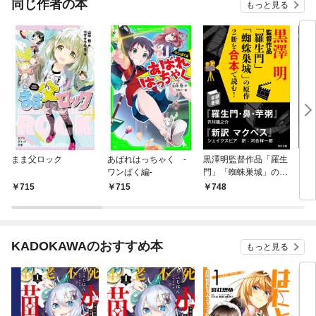
同じ作者の本
もっと見る
まま父ロック
あばれはっちゃく ‐
黒澤明監督作品「羅生
フラ
ワンぱく編‐
門」「蜘蛛巣城」の原
作2冊を合本で読む！
715
715
748
1,
KADOKAWAのおすすめ本
もっと見る