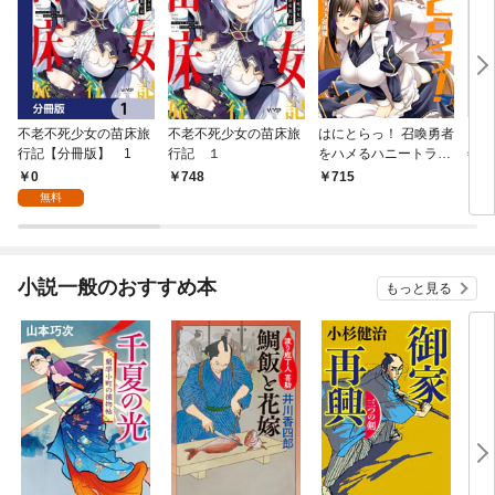
不老不死少女の苗床旅
不老不死少女の苗床旅
はにとらっ！ 召喚勇者
ダ・
行記【分冊版】 1
行記 １
をハメるハニートラッ
年9
プ包囲網 1
0
748
715
￥9
無料
小説一般のおすすめ本
もっと見る