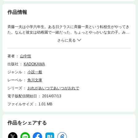
作品情報
斉藤一夫は小学六年生。ある日クラスに斉藤一美という転校生がやってき
た。なんと彼女は幼稚園で一緒だった、ちょっとやっかいな女の子。みん
なの前で秘密をばらされたり、ちょっかい出されたりで弱った一夫は、ち
ょっと脅かしてやろうと「身がわり地蔵」の前で一美に体当たり。ところ
が二人ともでんぐりかえって気を失ってしまった。気がつくと、二人の体
は完全に入れ替わっていた!!
著者
山中恒
出版社
KADOKAWA
ジャンル
小説一般
レーベル
角川文庫
シリーズ
おれがあいつであいつがおれで
電子版配信開始日
2014/07/13
ファイルサイズ
1.01 MB
作品をシェアする