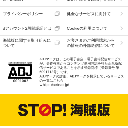
プライバシーポリシー
健全なサービスに向けて
dアカウント2段階認証とは
Cookieの利用について
海賊版に関する取り組みに
お客さまのご利用端末から
ついて
の情報の外部送信について
ABJマークは、この電子書店・電子書籍配信サービス
が、著作権者からコンテンツ使用許諾を得た正規版配
信サービスであることを示す登録商標（登録番号 第
6091713号）です。
ABJマークの詳細、ABJマークを掲示しているサービス
の一覧はこちら
→
https://aebs.or.jp/