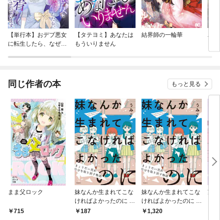
【単行本】おデブ悪女
【タテヨミ】あなたは
結界師の一輪華
バッ
に転生したら、なぜか
もういりません
ロイ
ラスボス王子様に執着
今世
されています
りが
てく
OMI
同じ作者の本
もっと見る
まま父ロック
妹なんか生まれてこな
妹なんか生まれてこな
家事
ければよかったのに -
ければよかったのに き
共
きょうだい児が自分を
ょうだい児が自分を取
ない
715
187
1,320
1,
取り戻す物語-（1）
り戻す物語【単行本