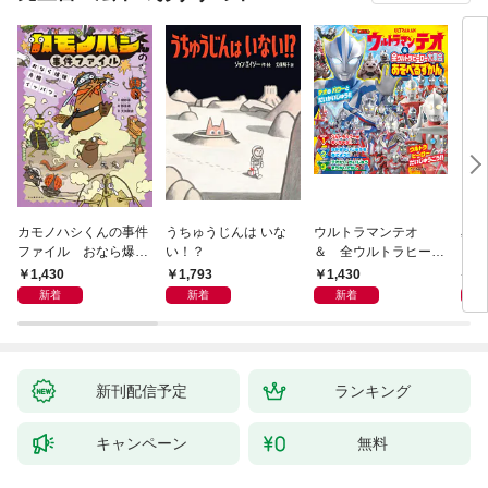
カモノハシくんの事件
うちゅうじんは いな
ウルトラマンテオ
星の
ファイル おなら爆
い！？
＆ 全ウルトラヒーロ
いグ
弾！ 危機イッパツ編
ー大集合 あそべるず
1,430
1,793
1,430
7
かん
新着
新着
新着
新刊配信予定
ランキング
キャンペーン
無料