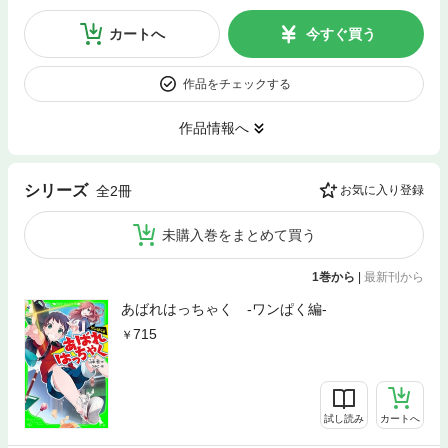
カートへ
今すぐ買う
作品をチェックする
作品情報へ
シリーズ
全2冊
お気に入り登録
未購入巻をまとめて買う
1巻から
|
最新刊から
あばれはっちゃく ‐ワンぱく編‐
715
試し読み
カートへ