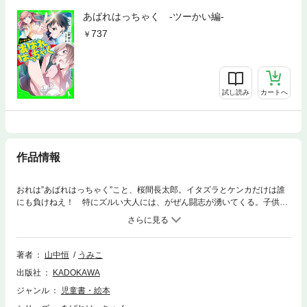
あばれはっちゃく ‐ツーかい編‐
737
試し読み
カートへ
作品情報
おれは”あばれはっちゃく”こと、桜間長太郎。イタズラとケンカだけは誰
にも負けねえ！ 特にズルい大人には、がぜん闘志が湧いてくる。子供だ
と思って油断していると、痛い目みるぜ!? 全世代がはまった超名作！
【小学中級から ★★】この作品は2008年4月に小社より刊行された文庫
を分冊してふりがなをふり、一部を書きかえて読みやすくしたものです。
著者
山中恒
うみこ
出版社
KADOKAWA
ジャンル
児童書・絵本