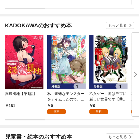
版】
KADOKAWAのおすすめ本
もっと見る
淫獄団地【第1話】
私、蜘蛛なモンスター
乙女ゲー世界はモブに
乙女
をテイムしたので、ス
厳しい世界です【共和
厳し
パイダーシルクで裁縫
国編】【分冊版】 1
国
0
0
8
181
を頑張ります！【分冊
無料
無料
試
版】 1
児童書・絵本のおすすめ本
もっと見る