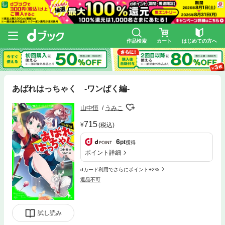
作品検索
カート
はじめての方へ
あばれはっちゃく ‐ワンぱく編‐
山中恒
うみこ
715
(税込)
6
pt
獲得
ポイント詳細
dカード利用でさらにポイント+2%
返品不可
試し読み