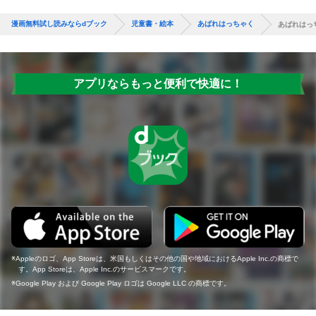
漫画無料試し読みならdブック
児童書・絵本
あばれはっちゃく
あばれはっ
アプリならもっと便利で快適に！
Appleのロゴ、App Storeは、米国もしくはその他の国や地域におけるApple Inc.の商標で
す。App Storeは、Apple Inc.のサービスマークです。
Google Play および Google Play ロゴは Google LLC の商標です。