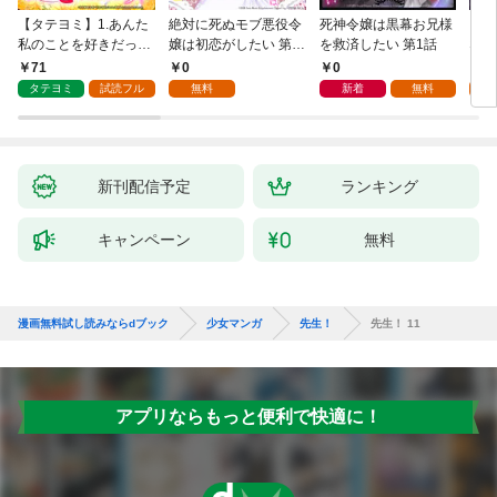
【タテヨミ】1.あんた
絶対に死ぬモブ悪役令
死神令嬢は黒幕お兄様
レベ
私のことを好きだった
嬢は初恋がしたい 第1
を救済したい 第1話
なり
の？
話
71
0
0
0
タテヨミ
試読フル
無料
新着
無料
新刊配信予定
ランキング
キャンペーン
無料
漫画無料試し読みならdブック
少女マンガ
先生！
先生！ 11
アプリならもっと便利で快適に！