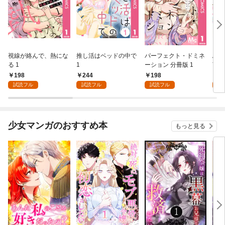
視線が絡んで、熱にな
推し活はベッドの中で
パーフェクト・ドミネ
ふし
る 1
1
ーション 分冊版 1
言っ
198
244
198
2
試読フル
試読フル
試読フル
試
少女マンガのおすすめ本
もっと見る