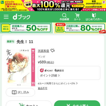
作品検索
カート
はじめての方へ
先生！ 11
最新刊
河原和音
マンガ
689
(税込)
6
pt
獲得
ポイント詳細
dカード利用でさらにポイント+2%
返品不可
試し読み