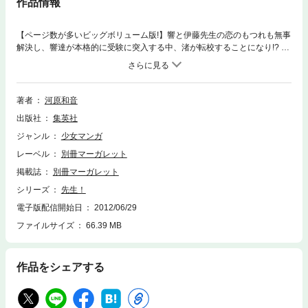
作品情報
【ページ数が多いビッグボリューム版!】響と伊藤先生の恋のもつれも無事
解決し、響達が本格的に受験に突入する中、渚が転校することになり!? 千
草ちゃんを気遣い、言い出せない渚…。しかし、引っ越しの日が千草ちゃ
んの受験日と重なって…? そして、遂に響達も卒業へ。それぞれが描く思
いの行く先とは? 特集ページ｢南高新聞｣付/同時収録｢先生14｣/(あとがき/河
原和音)
著者
河原和音
出版社
集英社
ジャンル
少女マンガ
レーベル
別冊マーガレット
掲載誌
別冊マーガレット
シリーズ
先生！
電子版配信開始日
2012/06/29
ファイルサイズ
66.39 MB
作品をシェアする