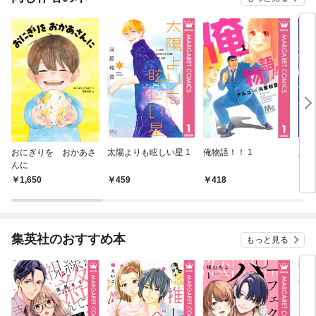
おにぎりを おかあさ
太陽よりも眩しい星 1
俺物語！！ 1
から
んに
1,650
459
418
4
集英社のおすすめ本
もっと見る