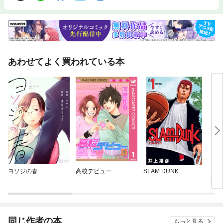
あわせてよく買われている本
ヨソジの春
高校デビュー
SLAM DUNK
なが
かの
同じ作者の本
もっと見る