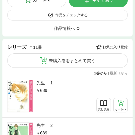
カートへ
今すぐ買う
作品をチェックする
作品情報へ
シリーズ
全11冊
お気に入り登録
未購入巻をまとめて買う
1巻から
|
最新刊から
先生！ 1
689
試し読み
カートへ
先生！ 2
689