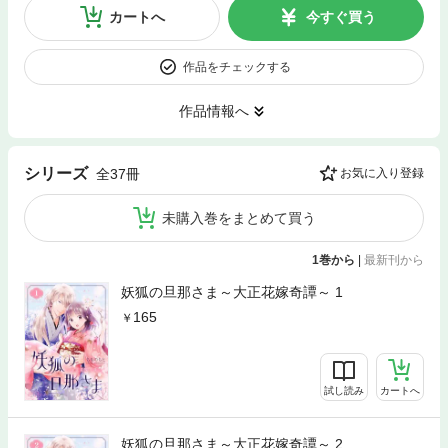
カートへ
今すぐ買う
作品をチェックする
作品情報へ
シリーズ
全37冊
お気に入り登録
未購入巻をまとめて買う
1巻から
|
最新刊から
妖狐の旦那さま～大正花嫁奇譚～ 1
165
試し読み
カートへ
妖狐の旦那さま～大正花嫁奇譚～ 2