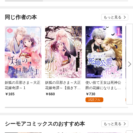
た。
同じ作者の本
もっと見る
妖狐の旦那さま～大正
妖狐の旦那さま～大正
使い捨て王女は死神公
使い
花嫁奇譚～ 1
花嫁奇譚～【描き下ろ
爵の花嫁になりました
爵の
しおまけ付き特装版】
【単行本版】 1巻
第1
730
0
165
660
1
試読フル
試
シーモアコミックスのおすすめ本
もっと見る