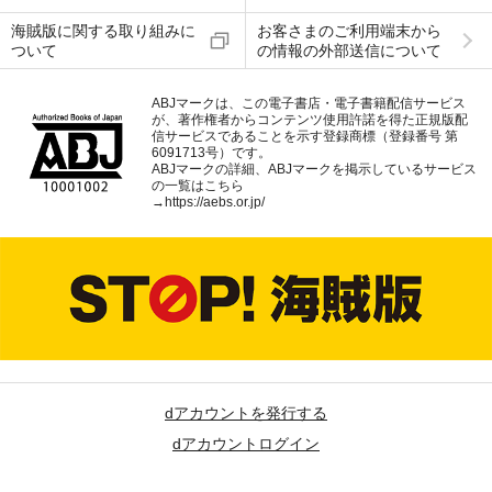
海賊版に関する取り組みに
お客さまのご利用端末から
ついて
の情報の外部送信について
ABJマークは、この電子書店・電子書籍配信サービス
が、著作権者からコンテンツ使用許諾を得た正規版配
信サービスであることを示す登録商標（登録番号 第
6091713号）です。
ABJマークの詳細、ABJマークを掲示しているサービス
の一覧はこちら
→
https://aebs.or.jp/
dアカウントを発行する
dアカウントログイン