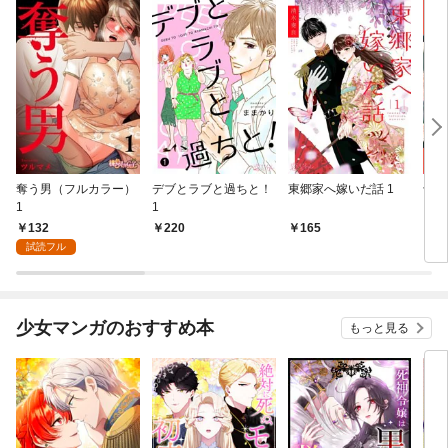
奪う男（フルカラー）
デブとラブと過ちと！
東郷家へ嫁いだ話 1
十億
1
1
ちの
132
220
165
1
試読フル
少女マンガのおすすめ本
もっと見る