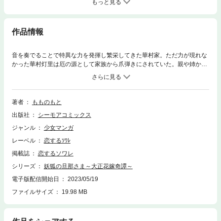
もっと見る
作品情報
音を奏でることで特異な力を発揮し繁栄してきた華村家。ただ力が現れな
かった華村灯里は厄の源として家族から爪弾きにされていた。親や姉から
の心無い仕打ちに日々傷つく灯里。そんな時、この国で最も古く高貴な一
族の当主・九石実琴の花嫁探しを兼ねた夜会の招待状が灯里の元へと届
く。灯里は何かに惹かれるように夜会へ行くも、姉達に見つかってしまい
ひどい扱いを受ける。そこへ1人の美しい青年が制止し、灯里の手をとる
著者
もものもと
――「そこまでだ やっと会えたな 俺の愛する花嫁に……」――和風むず
出版社
シーモアコミックス
きゅんシンデレラストーリー！！！【恋するソワレ】
ジャンル
少女マンガ
レーベル
恋するｿﾜﾚ
掲載誌
恋するソワレ
シリーズ
妖狐の旦那さま～大正花嫁奇譚～
電子版配信開始日
2023/05/19
ファイルサイズ
19.98 MB