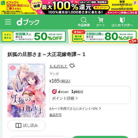
作品検索
カート
はじめての方へ
妖狐の旦那さま～大正花嫁奇譚～ 1
もものもと
マンガ
165
(税込)
1
pt
獲得
ポイント詳細
dカード利用でさらにポイント+2%
返品不可
試し読み