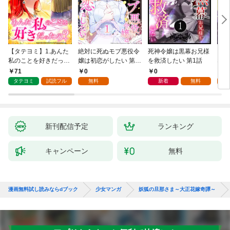
【タテヨミ】1.あんた
絶対に死ぬモブ悪役令
死神令嬢は黒幕お兄様
レベ
私のことを好きだった
嬢は初恋がしたい 第1
を救済したい 第1話
なり
の？
話
71
0
0
0
タテヨミ
試読フル
無料
新着
無料
新刊配信予定
ランキング
キャンペーン
無料
漫画無料試し読みならdブック
少女マンガ
妖狐の旦那さま～大正花嫁奇譚～