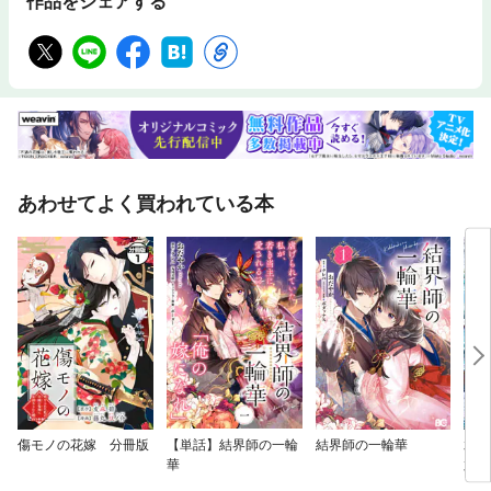
作品をシェアする
あわせてよく買われている本
傷モノの花嫁 分冊版
【単話】結界師の一輪
結界師の一輪華
水無
華
六歳
当主