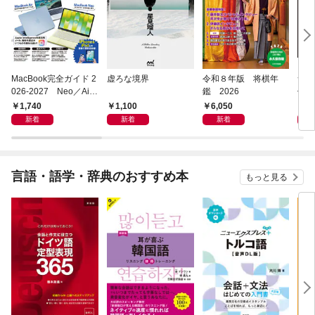
MacBook完全ガイド 2
虚ろな境界
令和８年版 将棋年
つく
026-2027 Neo／Air
鑑 2026
像生
／Pro対応
1,740
1,100
6,050
4,
新着
新着
新着
言語・語学・辞典のおすすめ本
もっと見る