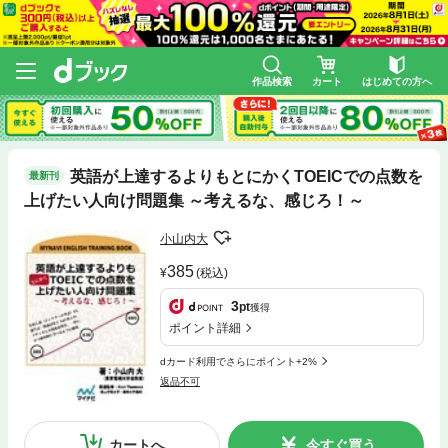
作品検索
カート
はじめての方へ
英語が上達するよりもとにかくTOEICでの点数を
最新刊
上げたい人向け問題集 ～考えるな、感じろ！～
小山内大
385
(税込)
3
pt
獲得
ポイント詳細
dカード利用でさらにポイント+2%
返品不可
カートへ
今すぐ買う