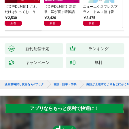
【音声DL対応】これ
【音声DL対応】新装
ニューエクスプレスプ
【音
だけは知っておこう！
版 耳が喜ぶ韓国語 リ
ラス トルコ語［音声
イタ
新装版 会話と作文に
スニング体得トレーニ
DL版］
よく
2,530
2,420
2,475
2,
役立つドイツ語定型表
ング
新着
新着
新着
現365
新刊配信予定
ランキング
キャンペーン
無料
漫画無料試し読みならdブック
言語・語学・辞典
英語が上達するよりもとにかくT
アプリならもっと便利で快適に！