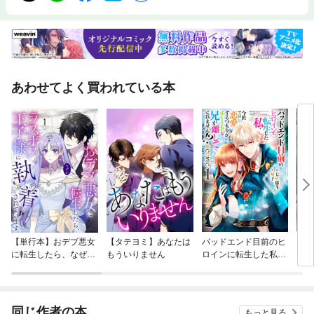
あわせてよく買われている本
【単行本】おデブ悪女
【タテヨミ】あなたは
バッドエンド目前のヒ
【タ
に転生したら、なぜか
もういりません
ロインに転生した私、
リ〜
ラスボス王子様に執着
今世では恋愛するつも
されています
りがチートな兄が離し
てくれません！？@C
OMIC
同じ作者の本
もっと見る