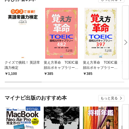
クイズで挑戦！ 英語常
覚え方革命 TOEIC最
覚え方革命 TOEIC最
英語
識力検定
頻出ボキャブラリー48
頻出ボキャブラリー39
とに
2 経済・市場・販
7 会社組織・雇用・
数を
1,100
385
385
3
売・流通 編
金融・オフィス編
題集
オフ
マイナビ出版のおすすめ本
もっと見る