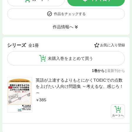
作品をチェックする
作品情報へ
シリーズ
全1冊
お気に入り登録
未購入巻をまとめて買う
1巻から
|
最新刊から
英語が上達するよりもとにかくTOEICでの点数
を上げたい人向け問題集 ～考えるな、感じろ！
～
385
カートへ