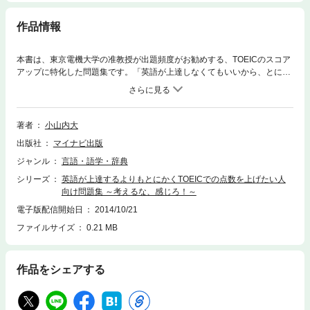
作品情報
本書は、東京電機大学の准教授が出題頻度がお勧めする、TOEICのスコア
アップに特化した問題集です。「英語が上達しなくてもいいから、とにか
くTOEICの点数を上げたい」人に特化した問題集になっています。本書は
見出しの単語53語と、その派生語・類義語などを合わせると160以上のイ
ディオムや関連表現を効率的に学べるように構成しています。見出しの単
語には、使い方やニュアンスについての解説だけでなく、「派生語」「類
著者
小山内大
義語」「関連表現（コロケーションも含む）」「反意語」など、TOEIC受
出版社
マイナビ出版
験に必要かつ充分な情報も加えてあります。また「例文」には、ネイティ
ブスピーカーの自然な文章や言い回しを盛り込みました。包括的な単語リ
ジャンル
言語・語学・辞典
スト（アルファベット順）を掲載しました。単語リストをチェックするだ
シリーズ
英語が上達するよりもとにかくTOEICでの点数を上げたい人
けでも、派生語・類義語・関連表現・反意語など、エントリーの単語に必
向け問題集 ～考えるな、感じろ！～
要な周辺情報を一挙に押さえることができます。語彙力を高めるには、反
復練習が基本です。本書の巻末には定着度を確認する「スピードエクササ
電子版配信開始日
2014/10/21
イズ」を掲載してあります。エクササイズとチェックリストで、しっかり
ファイルサイズ
0.21 MB
語彙の知識を身につけたかどうかを確認することにより、効果的に学習を
進めることができます。☆印の付いた単語はTOEIC必須3，000語内の語彙
です。エントリーの単語及び、その派生語などと一緒に覚えるようにしま
作品をシェアする
しょう。