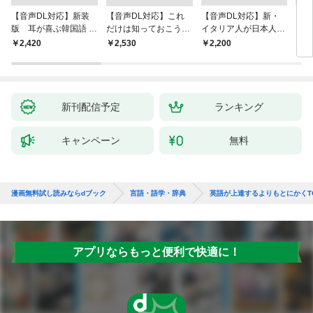
【音声DL対応】新装
【音声DL対応】これ
【音声DL対応】新・
ニュ
版 耳が喜ぶ韓国語 リ
だけは知っておこう！
イタリア人が日本人に
ラス
スニング体得トレーニ
新装版 会話と作文に
よく聞く100の質問
DL
￥2,420
￥2,530
￥2,200
￥2,
ング
役立つドイツ語定型表
現365
新刊配信予定
ランキング
キャンペーン
無料
漫画無料試し読みならdブック
言語・語学・辞典
英語が上達するよりもとにかくT
アプリならもっと便利で快適に！