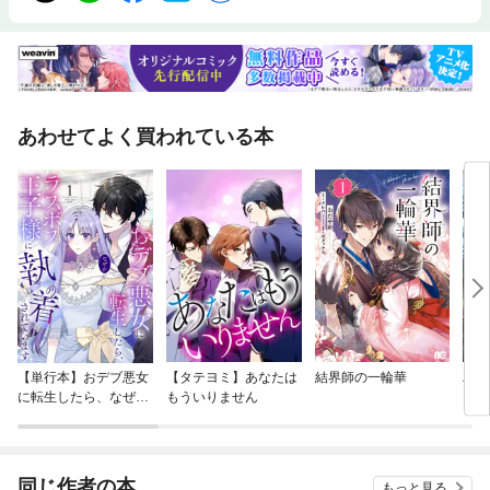
あわせてよく買われている本
【単行本】おデブ悪女
【タテヨミ】あなたは
結界師の一輪華
バッ
に転生したら、なぜか
もういりません
ロイ
ラスボス王子様に執着
今世
されています
りが
てく
OMI
同じ作者の本
もっと見る