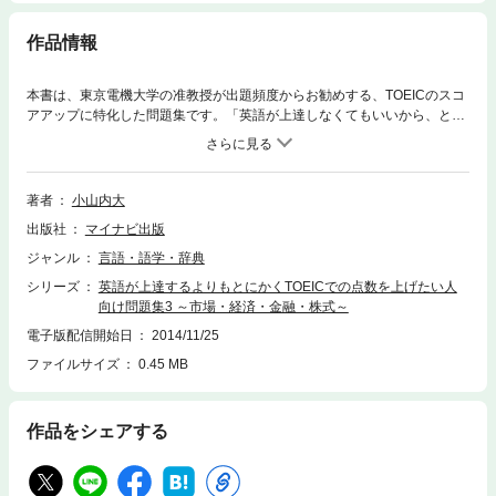
作品情報
本書は、東京電機大学の准教授が出題頻度からお勧めする、TOEICのスコ
アアップに特化した問題集です。「英語が上達しなくてもいいから、とに
かくTOEICの点数を上げたい」人に特化した問題集になっています。第三
巻では「市場・経済・金融・株式」の単語を取り上げています。本書は見
出しの単語50語と、その派生語・類義語などを合わせると180以上のイデ
ィオムや関連表現を効率的に学べるように構成しています。見出しの単語
著者
小山内大
には、使い方やニュアンスについての解説だけでなく、「派生語」「類義
出版社
マイナビ出版
語」「関連表現（コロケーションも含む）」「反意語」など、TOEIC受験
に必要かつ充分な情報も加えてあります。また「例文」には、ネイティブ
ジャンル
言語・語学・辞典
スピーカーの自然な文章や言い回しを盛り込みました。包括的な単語リス
シリーズ
英語が上達するよりもとにかくTOEICでの点数を上げたい人
ト（アルファベット順）も掲載しました。単語リストをチェックするだけ
向け問題集3 ～市場・経済・金融・株式～
でも、派生語・類義語・関連表現・反意語など、エントリーの単語に必要
な周辺情報を一挙に押さえることができます。語彙力を高めるには、反復
電子版配信開始日
2014/11/25
練習が基本です。本書の巻末には定着度を確認する「スピードエクササイ
ファイルサイズ
0.45 MB
ズ」を掲載してあります。エクササイズとチェックリストで、しっかり語
彙の知識を身につけたかどうかを確認することにより、効果的に学習を進
めることができます。☆印の付いた単語はTOEIC必須3，000語内の語彙で
作品をシェアする
す。エントリーの単語及び、その派生語などと一緒に覚えるようにしまし
ょう。