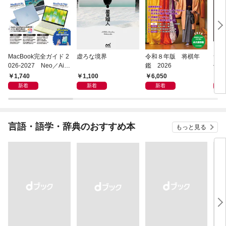
MacBook完全ガイド 2
虚ろな境界
令和８年版 将棋年
つく
026-2027 Neo／Air
鑑 2026
像生
／Pro対応
1,740
1,100
6,050
4,
新着
新着
新着
言語・語学・辞典のおすすめ本
もっと見る