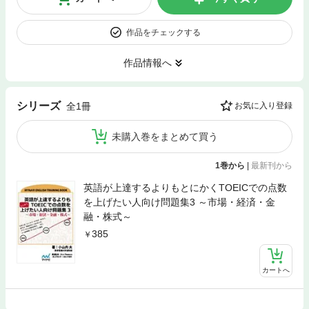
作品をチェックする
作品情報へ
シリーズ
全1冊
お気に入り登録
未購入巻をまとめて買う
1巻から
|
最新刊から
英語が上達するよりもとにかくTOEICでの点数
を上げたい人向け問題集3 ～市場・経済・金
融・株式～
385
カートへ