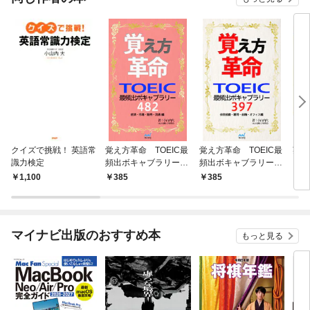
クイズで挑戦！ 英語常
覚え方革命 TOEIC最
覚え方革命 TOEIC最
英語
識力検定
頻出ボキャブラリー48
頻出ボキャブラリー39
とに
2 経済・市場・販
7 会社組織・雇用・
数を
1,100
385
385
3
売・流通 編
金融・オフィス編
題集
オフ
マイナビ出版のおすすめ本
もっと見る