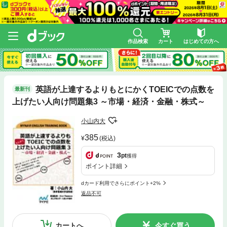
作品検索
カート
はじめての方へ
英語が上達するよりもとにかくTOEICでの点数を
最新刊
上げたい人向け問題集3 ～市場・経済・金融・株式～
小山内大
385
(税込)
3
pt
獲得
ポイント詳細
dカード利用でさらにポイント+2%
返品不可
カートへ
今すぐ買う