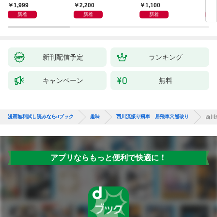
1,999
2,200
1,100
1,
新着
新着
新着
新刊配信予定
ランキング
キャンペーン
無料
漫画無料試し読みならdブック
趣味
西川流振り飛車 居飛車穴熊破り
西川
アプリならもっと便利で快適に！