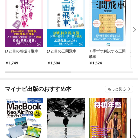
ひと目の相振り飛車
ひと目の三間飛車
１手ずつ解説する三間
超攻
飛車
生・
1,749
1,584
1,524
1,
マイナビ出版のおすすめ本
もっと見る