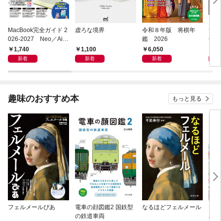
MacBook完全ガイド 2
虚ろな境界
令和８年版 将棋年
つく
026-2027 Neo／Air
鑑 2026
像生
／Pro対応
1,740
1,100
6,050
4,
新着
新着
新着
趣味のおすすめ本
もっと見る
フェルメールぴあ
電車の顔図鑑2 国鉄型
なるほどフェルメール
大人
の鉄道車両
ハン