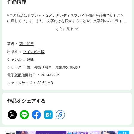
作品情報
※この商品はタブレットなど大きいディスプレイを備えた端末で読むこと
に適しています。また、文字だけを拡大することや、文字列のハイライ
ト、検索、辞書の参照、引用などの機能が使用できません。角道を止める
三間飛車、中飛車での居飛車穴熊に対する戦い方を解説した戦術書です。
著者の西川和宏四段はこの戦法のスペシャリストであり、独自の研究や考
え方が詰まった一冊となっております。また、第３章ではアマチュア間で
著者
西川和宏
人気の高い相穴熊の戦いも解説してあり、対抗形党は必携です。本書で得
出版社
マイナビ出版
意戦法を増やし、ライバルを驚かせましょう！
ジャンル
趣味
シリーズ
西川流振り飛車 居飛車穴熊破り
電子版配信開始日
2014/08/26
ファイルサイズ
38.64 MB
作品をシェアする