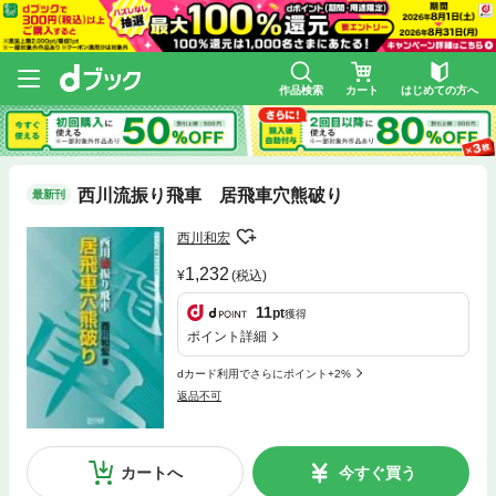
作品検索
カート
はじめての方へ
西川流振り飛車 居飛車穴熊破り
最新刊
西川和宏
1,232
(税込)
11
pt
獲得
ポイント詳細
dカード利用でさらにポイント+2%
返品不可
カートへ
今すぐ買う