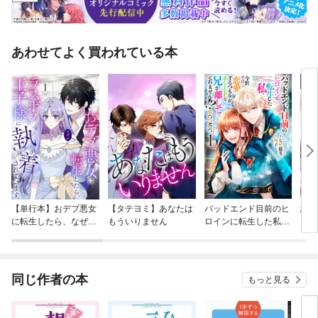
あわせてよく買われている本
【単行本】おデブ悪女
【タテヨミ】あなたは
バッドエンド目前のヒ
結界
に転生したら、なぜか
もういりません
ロインに転生した私、
ラスボス王子様に執着
今世では恋愛するつも
されています
りがチートな兄が離し
てくれません！？@C
OMIC
同じ作者の本
もっと見る