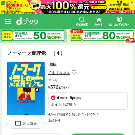
作品検索
カート
はじめての方へ
ノーマーク爆牌党 （４）
完結
片山まさゆき
マンガ
576
(税込)
5
pt
獲得
ポイント詳細
dカード利用でさらにポイント+2%
返品不可
試し読み