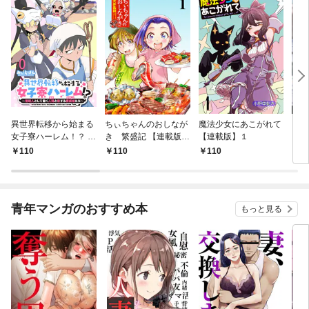
異世界転移から始まる
ちぃちゃんのおしなが
魔法少女にあこがれて
ガー
女子寮ハーレム！？ ～
き 繁盛記 【連載版】
【連載版】１
ィー
管理人として働く人間
１
110
110
110
1
と恋する魔族娘たち～
【連載版】０
青年マンガのおすすめ本
もっと見る