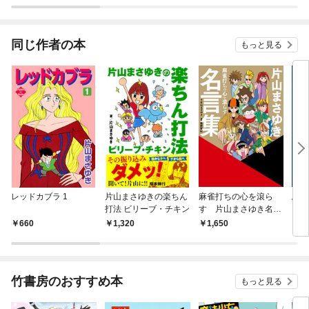
同じ作者の本
もっと見る
レッドカブラ 1
片山まさゆきの楽ちん
麻雀打ちの心を滾ら
馬場
打法 ビリーブ・チキン
す 片山まさゆき名言
集
660
1,320
1,650
1,
竹書房のおすすめ本
もっと見る