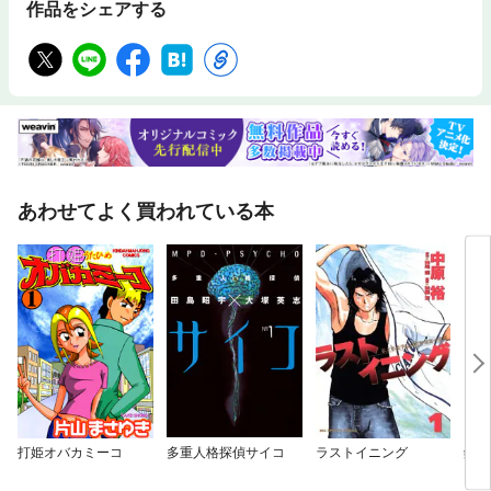
作品をシェアする
あわせてよく買われている本
打姫オバカミーコ
多重人格探偵サイコ
ラストイニング
鋼の