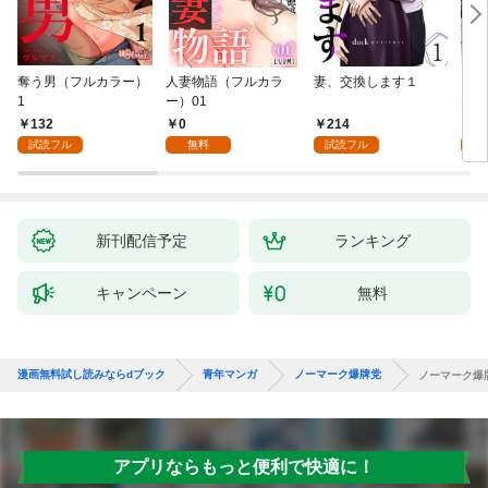
奪う男（フルカラー）
人妻物語（フルカラ
妻、交換します１
ごめ
1
ー）01
ない
132
0
214
1
試読フル
無料
試読フル
試
新刊配信予定
ランキング
キャンペーン
無料
漫画無料試し読みならdブック
青年マンガ
ノーマーク爆牌党
ノーマーク爆
アプリならもっと便利で快適に！