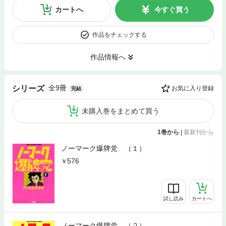
カートへ
今すぐ買う
作品をチェックする
作品情報へ
全9冊
シリーズ
お気に入り登録
完結
未購入巻をまとめて買う
1巻から
|
最新刊から
ノーマーク爆牌党 （１）
576
試し読み
カートへ
ノーマーク爆牌党 （２）