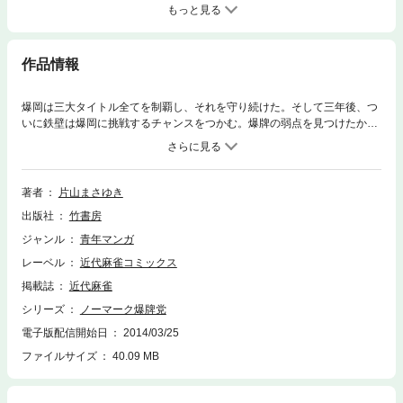
もっと見る
作品情報
爆岡は三大タイトル全てを制覇し、それを守り続けた。そして三年後、つ
いに鉄壁は爆岡に挑戦するチャンスをつかむ。爆牌の弱点を見つけたかに
見えた鉄壁だが！？
著者
片山まさゆき
出版社
竹書房
ジャンル
青年マンガ
レーベル
近代麻雀コミックス
掲載誌
近代麻雀
シリーズ
ノーマーク爆牌党
電子版配信開始日
2014/03/25
ファイルサイズ
40.09 MB