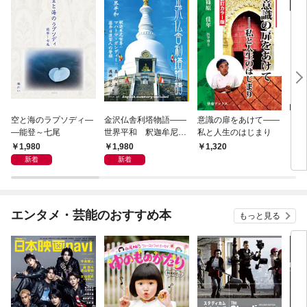
空と海のラプソディ―
金沢仏舎利塔物語――
意識の扉をあけて――
［異
―能登～七尾
世界平和 釈迦牟尼世
私と人生のはじまり
「ベ
尊：マハトマ・ガンデ
界史
1,980
1,980
1,320
1
ィー：藤井日達聖人の
ケル
新着
新着
誓願
ィン
ガン
エンタメ・芸能のおすすめ本
もっと見る