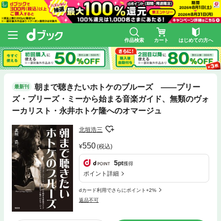
作品検索
カート
はじめての方へ
朝まで聴きたいホトケのブルーズ ――プリー
最新刊
ズ・プリーズ・ミーから始まる音楽ガイド、無類のヴォ
ーカリスト・永井ホトケ隆へのオマージュ
北垣浩三
550
(税込)
5
pt
獲得
ポイント詳細
dカード利用でさらにポイント+2%
返品不可