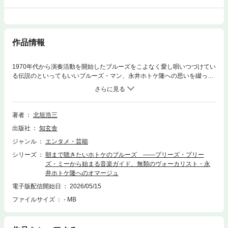
作品情報
1970年代から演奏活動を開始したブルーズをこよなく愛し唄いつづけてい
る伝説のといってもいいブルーズ・マン、永井ホトケ隆への思いを綴った
ブルーズへのオマージュ。ホトケの愛称を持つ永井隆には、思春期に衝撃
的なビートルズ体験後にフェリーニ、アントニオーニなどのメタフィジカ
ルな映画に惹かれ、さらに1970年代にはベトナム戦争報道に接して反戦活
動に参加したことも。その後、クリーム、ジミ・ヘンドリックスなどから
著者
北垣浩三
刺激を受けてプロのミュージシャンとなっていった経緯がある。現在60代
出版社
知玄舎
半ばに達しているが、その唄、ブルーズはますます冴えわたり、深く濃厚
に魂までも揺り動かす。しかし、その実力、魅力にもかかわらずさほど有
ジャンル
エンタメ・芸能
名とはいえない、まさに知る人ぞ知る幻のヴォーカリスト。だからこそ、
シリーズ
朝まで聴きたいホトケのブルーズ ――プリーズ・プリー
もっとたくさんの人に、こんな奥深いブルーズを唄うミュージシャンがい
ズ・ミーから始まる音楽ガイド、無類のヴォーカリスト・永
ることを伝えたい、というのが著者の執筆動機。プリーズ・プリーズ・ミ
井ホトケ隆へのオマージュ
ーから始まる音楽ガイドである。
電子版配信開始日
2026/05/15
ファイルサイズ
- MB