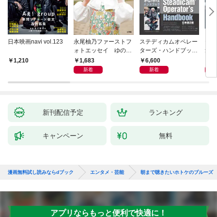
日本映画navi vol.123
永尾柚乃ファーストフ
ステディカムオペレー
テレ
ォトエッセイ ゆのも
ターズ・ハンドブック
集 
のがたり
日本語版 電子版 第２
ーズ
1,683
6,600
1
1,210
版
ウル
新着
新着
【電
新刊配信予定
ランキング
キャンペーン
無料
漫画無料試し読みならdブック
エンタメ・芸能
朝まで聴きたいホトケのブルーズ
アプリならもっと便利で快適に！