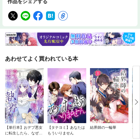
作品をシェアする
あわせてよく買われている本
【単行本】おデブ悪女
【タテヨミ】あなたは
結界師の一輪華
バッ
に転生したら、なぜか
もういりません
ロイ
ラスボス王子様に執着
今世