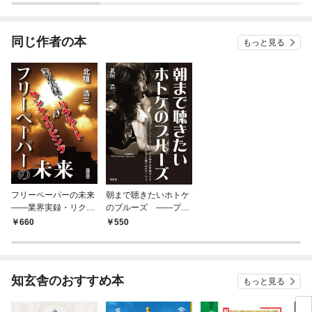
されています
りが
てく
OMI
同じ作者の本
もっと見る
フリーペーパーの未来
朝まで聴きたいホトケ
――業界実録・リクル
のブルーズ ――プリ
ートvsサンケイリビン
ーズ・プリーズ・ミー
660
550
グ
から始まる音楽ガイ
ド、無類のヴォーカリ
スト・永井ホトケ隆へ
のオマージュ
知玄舎のおすすめ本
もっと見る