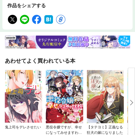
作品をシェアする
あわせてよく買われている本
鬼上司をデレさせたい
悪役令嬢ですが、幸せ
【タテヨミ】正義なる
邪魔
になってみせますわ！
狂犬の嫁になりました
王子