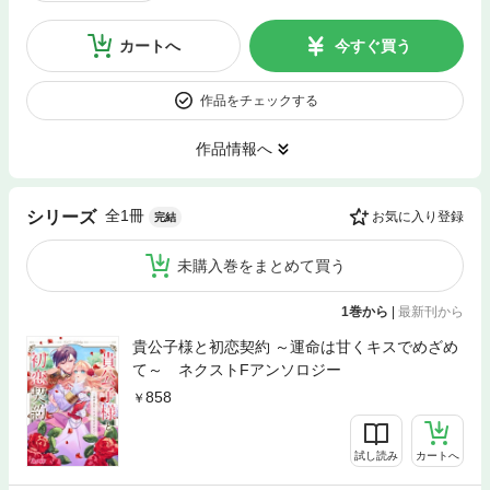
カートへ
今すぐ買う
作品をチェックする
作品情報へ
全1冊
シリーズ
お気に入り登録
完結
未購入巻をまとめて買う
1巻から
|
最新刊から
貴公子様と初恋契約 ～運命は甘くキスでめざめ
て～ ネクストFアンソロジー
858
試し読み
カートへ