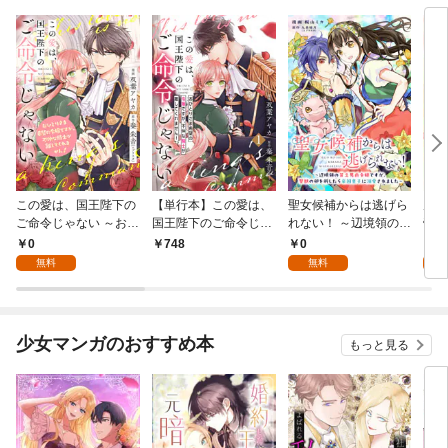
この愛は、国王陛下の
【単行本】この愛は、
聖女候補からは逃げら
虐げ
ご命令じゃない ～おひ
国王陛下のご命令じゃ
れない！ ～辺境領の貧
帝か
とりさま希望の令嬢で
ない ～おひとりさま希
乏男爵令嬢ですが、聖
話
0
0
0
748
すが、不仲な騎士が離
望の令嬢ですが、不仲
獣の卵を孵したら帝国
無料
無料
してくれません！～ 1
な騎士が離してくれま
皇子に溺愛されました
話
せん！～ 1
～ 1話
少女マンガのおすすめ本
もっと見る