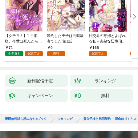
【タテヨミ】1.旦那
婚約した王子は元暗殺
社交界の毒婦とよばれ
視線
様、今世は死んだら許
者でした 第1話
る私～素敵な辺境伯令
る 1
しません
息に腕を折られたの
71
0
165
1
で、責任とってもらい
タテヨミ
試読フル
無料
試読フル
試
ます～［ばら売り］
第1話
新刊配信予定
ランキング
キャンペーン
無料
漫画無料試し読みならdブック
少女マンガ
貴公子様と初恋契約 ～運命は甘くキス