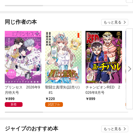
アンソロジーコミッ
よう
ク
同じ作者の本
もっと見る
プリンセス 2026年9
聖闘士真理矢(話売り)
チャンピオンRED 2
聖闘
月特大号
#1
026年8月号
899
220
7
899
新着
試読フル
試
ジャイブのおすすめ本
もっと見る