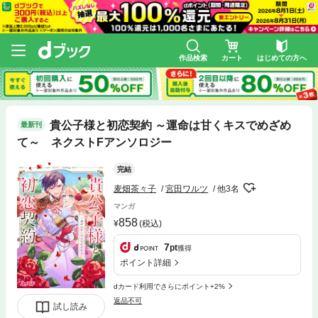
作品検索
カート
はじめての方へ
貴公子様と初恋契約 ～運命は甘くキスでめざめ
最新刊
て～ ネクストFアンソロジー
完結
麦畑茶々子
宮田ワルツ
他3名
マンガ
858
(税込)
7
pt
獲得
ポイント詳細
dカード利用でさらにポイント+2%
返品不可
試し読み