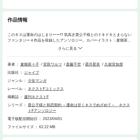
作品情報
このキスは運命のはじまりーー!? 気高き貴公子様とのドキドキとまらない
ファンタジー４作品を収録したアンソロジー。カバーイラスト：麦畑茶々
子収録作品：『魔力ゼロの黒猫令嬢ですが、恋の魔法をかけてみせます』
宮田ワルツ元婚約者からの突然のキス!? 届かない恋だと知っていてもー
ー。『パズルライブラリー 年下男子×王子様未満』斎藤千空初恋は一番近
くに…▽ 心の奥に迷い込んでいた本当の気持ちはーー。『魔導士さまと恋
著者
麦畑茶々子
宮田ワルツ
斎藤千空
霜月星良
久留宮知里
の枷』霜月星良苦しい日々から救ってくれたのは、国１番の魔導士さま!?
出版社
ジャイブ
この心のときめきはいったいーー。『囚われの占星術師』久留宮知里王宮
に召し出されたけれど、王の見目はまるで少年で!? 月の光が導く真実の愛
ジャンル
少女マンガ
はーー。（これらの作品は雑誌ネクストFに収録されている場合がござい
レーベル
ネクストFコミックス
ます。重複購入にご注意下さい。）
掲載誌
週刊ネクストF
シリーズ
貴公子様と初恋契約 ～運命は甘くキスでめざめて～ ネクス
トFアンソロジー
電子版配信開始日
2023/04/01
ファイルサイズ
62.22 MB