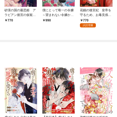
砂漠の国の最恐姫 ア
僕にとって唯一の令嬢
花鈿の後宮妃 皇帝を
ラビアン後宮の仮寵姫
～望まれない令嬢かと
守るため、お毒見係に
と眠れぬ冷徹皇子
思っていました～ ア
なりました
770
770
990
ンソロジーコミック
試読増量