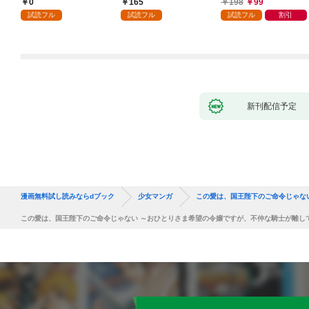
0
165
198
99
話
が「愛してる」と言っ
試読フル
試読フル
試読フル
割引
てきました。1
新刊配信予定
漫画無料試し読みならdブック
少女マンガ
この愛は、国王陛下のご命令じゃな
この愛は、国王陛下のご命令じゃない ～おひとりさま希望の令嬢ですが、不仲な騎士が離して