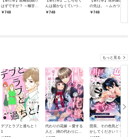
【単行本】政略結婚の
【単行本】こじらせく
【単行本】境界線のそ
はずですが？ ～極甘御
んは届かなくていつも
の先は。 ～ムカつく同
曹司の溺愛ウエディン
不機嫌 1
期との関係が恋に変わ
748
748
748
グ計画～1
るまで～1
もっと見る
デブとラブと過ちと！
代わりの花嫁 ～愛する
団長、その色気どうに
＆
1
人と、姉の代わりに結
かしてください！～魔
婚します～ 1
力なしのお世話係は魅