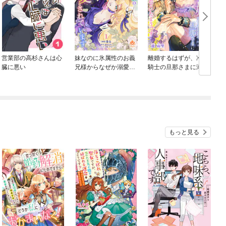
営業部の高杉さんは心
妹なのに氷属性のお義
離婚するはずが、冷酷
臓に悪い
兄様からなぜか溺愛さ
騎士の旦那さまに溺愛
れています
されていたようです
もっと見る