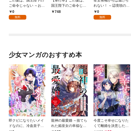
この愛は、国王陛下の
【単行本】この愛は、
聖女候補からは逃げら
ご命令じゃない ～おひ
国王陛下のご命令じゃ
れない！ ～辺境領の貧
とりさま希望の令嬢で
ない ～おひとりさま希
乏男爵令嬢ですが、聖
0
0
748
すが、不仲な騎士が離
望の令嬢ですが、不仲
獣の卵を孵したら帝国
無料
無料
してくれません！～ 1
な騎士が離してくれま
皇子に溺愛されました
話
せん！～ 1
～ 1話
少女マンガのおすすめ本
即クビになりたいメイ
龍神の最愛婚 ～捨てら
今度こそ幸せになりた
ドなのに、冷血皇子に
れた姫巫女の幸福な嫁
くて離婚を決意したと
執着されています第1
入り～: 1
ころ、無表情な旦那様