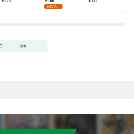
165
220
132
￥
了なんてされません～
試読フル
１
無料