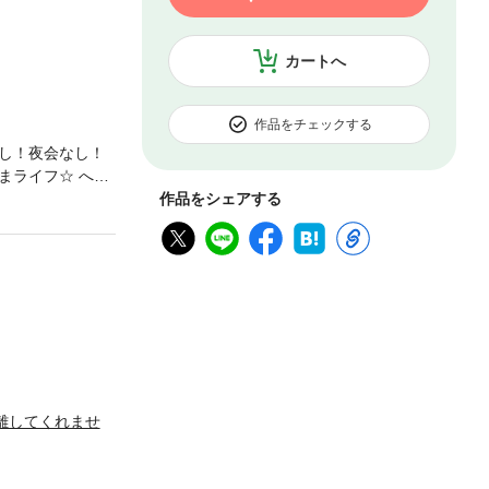
カートへ
作品をチェックする
し！夜会なし！
まライフ☆ への
されてしまう。
作品をシェアする
フ。そんな２人
でぼくの部屋に
?のラルフ。ち
うの!?生涯お
生返り咲きラブコ
より不本意にも犬
離してくれませ