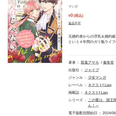
マンガ
0
(税込)
返品不可
元婚約者からの浮気＆婚約破
という４年間のガリ勉ライフ
一歩を踏み出すマリネットだ
周囲の予想どおり（？）犬猿
を見かねて、国王（５歳）か
著者
双葉アヤカ
秦朱音
来てね！」戸惑いまくりのマ
ぐはぐな言動をとる彼の正体
出版社
ジャイブ
ひとりさま希望令嬢のマリネ
ジャンル
少女マンガ
メ☆※本作品は小説投稿サイ
レーベル
ネクストf Lian
猿の仲の騎士と仲良くさせら
掲載誌
ネクストf Lian
シリーズ
この愛は、国王
ん！～
電子版配信開始日
2024/06