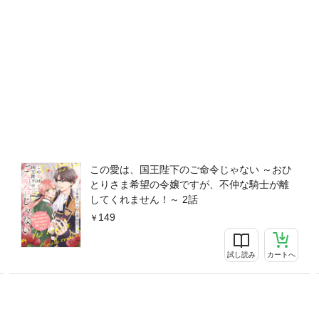
この愛は、国王陛下のご命令じゃない ～おひ
とりさま希望の令嬢ですが、不仲な騎士が離
してくれません！～ 2話
149
試し読み
カートへ