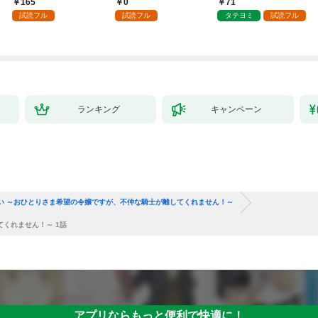
165
0
71
した第1話
試読フル
試読フル
タテヨミ
試読フル
ランキング
キャンペーン
い ～おひとりさま希望の令嬢ですが、不仲な騎士が離してくれません！～
くれません！～ 1話
アプリならもっと便利で快適に！