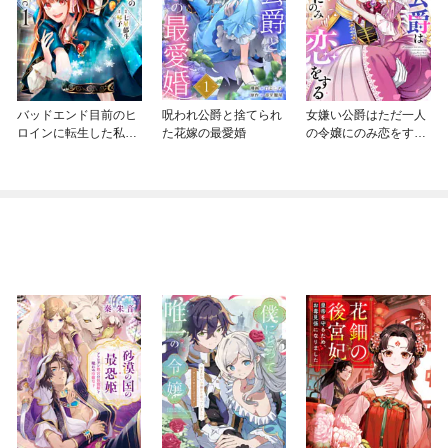
バッドエンド目前のヒ
呪われ公爵と捨てられ
女嫌い公爵はただ一人
ロインに転生した私、
た花嫁の最愛婚
の令嬢にのみ恋をする
今世では恋愛するつも
（分冊版）
りがチートな兄が離し
てくれません！？@C
OMIC