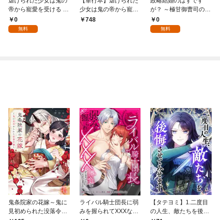
虐げられた少女は鬼の
【単行本】虐げられた
政略結婚のはずです
帝から寵愛を受ける 1
少女は鬼の帝から寵愛
が？ ～極甘御曹司の溺
話
を受ける 1
愛ウエディング計画～
0
0
748
1話
無料
無料
鬼条院家の花嫁～鬼に
ライバル騎士団長に弱
【タテヨミ】1.二度目
見初められた没落令嬢
みを握られてXXXな勝
の人生、敵たちを後悔
～１
負をすることになりま
させてみせます