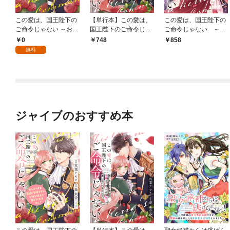
この愛は、国王陛下の
【単行本】この愛は、
この愛は、国王陛下の
ご命令じゃない ～おひ
国王陛下のご命令じゃ
ご命令じゃない ～お
とりさま希望の令嬢で
ない ～おひとりさま希
ひとりさま希望の令嬢
0
748
858
すが、不仲な騎士が離
望の令嬢ですが、不仲
ですが、不仲な騎士が
無料
してくれません！～ 1
な騎士が離してくれま
離してくれません！～
話
せん！～ 1
ジャイブのおすすめ本