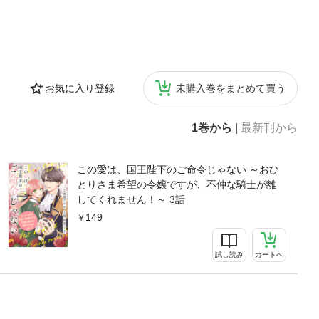
お気に入り登録
未購入巻をまとめて買う
1巻から
|
最新刊から
この愛は、国王陛下のご命令じゃない ～おひ
とりさま希望の令嬢ですが、不仲な騎士が離
してくれません！～ 3話
149
試し読み
カートへ