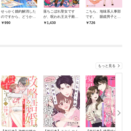
せっかく婚約解消した
落ちこぼれ聖女です
こちら、地味系人事部
のですから、どうか私
が、呪われ王太子殿下
です。 眼鏡男子と恋
におかまいなく！～念
と結ばれる運命のよう
する乙女
990
1,430
726
願の書記係になったの
です？ 恋占いスキル
に、意地悪な侯爵令息
と命がけのレッスン
との再会が待っていま
【特典SS付】
した！？～
もっと見る