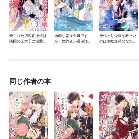
売られた辺境伯令嬢は
病弱な悪役令嬢です
身代わり令嬢を救った
隣国の王太子に溺愛さ
が、婚約者が過保護す
のは冷酷無慈悲な氷の
れる
ぎて逃げ出したい(私た
王子の愛でした
ち犬猿の仲でしたよ
ね！？)
同じ作者の本