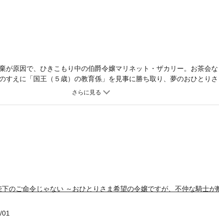
棄が原因で、ひきこもり中の伯爵令嬢マリネット・ザカリー。お茶会な
のすえに「国王（５歳）の教育係」を見事に勝ち取り、夢のおひとりさ
ったが、敵対関係にあるヴェルナー侯爵家のラルフとパートナーを組ま
の仲っぷりを日々更新し続けるマリネットと不機嫌なエリート騎士ラル
ら『なかよし作戦』が発動されて!?「明日から、ふたりでおててつない
リネットは対照的に、『なかよし作戦』を攻略しようとなぜかノリノリ!
は――？――そして、何より私の夢のおひとりさまライフはどうなっちゃ
ット×拗らせジェントルマン騎士のラルフのふたりが紡ぐ、ドタバタ人
ト「エブリスタ」で人気の「おひとりさま希望の伯爵令嬢、国王の命に
れています！」のコミカライズです。
陛下のご命令じゃない ～おひとりさま希望の令嬢ですが、不仲な騎士が
/01