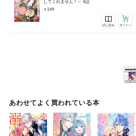
してくれません！～ 4話
149
試し読み
カートへ
あわせてよく買われている本