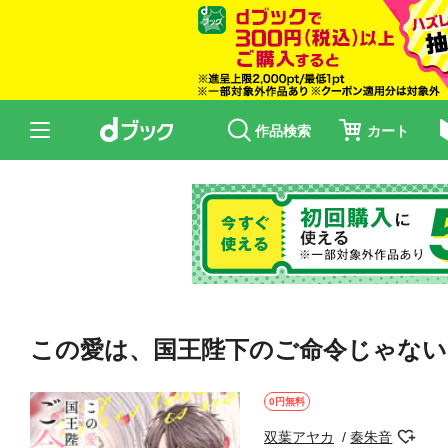
作品検索
カート
この愛は、国王陛下のご命令じゃない
0円無料
双葉アヤカ
秦朱音