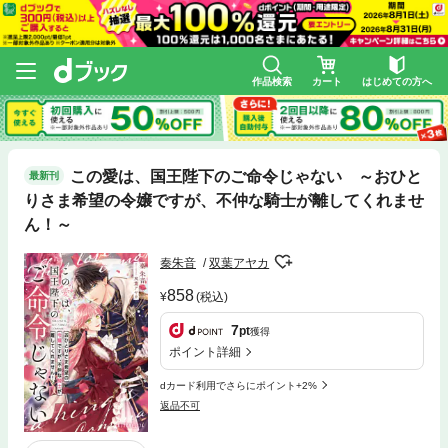
作品検索
カート
はじめての方へ
この愛は、国王陛下のご命令じゃない ～おひと
最新刊
りさま希望の令嬢ですが、不仲な騎士が離してくれませ
ん！～
秦朱音
双葉アヤカ
858
(税込)
7
pt
獲得
ポイント詳細
dカード利用でさらにポイント+2%
返品不可