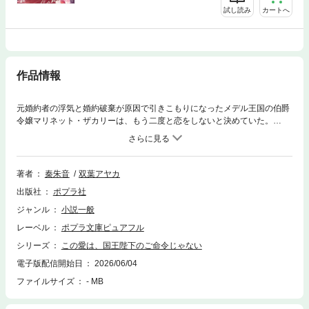
試し読み
カートへ
作品情報
元婚約者の浮気と婚約破棄が原因で引きこもりになったメデル王国の伯爵
令嬢マリネット・ザカリーは、もう二度と恋をしないと決めていた。
が、”おひとりさま”でいるためには手に職をつけなければと一念発起。見
事５歳の国王陛下ジーク様の教育係を勝ち取る。しかしもう一人の教育係
はザカリー家と敵対関係にあるヴェルナー侯爵家の騎士・ラルフだった。
犬猿の仲の二人だが、ジーク様のご命令により「なかよし作戦」が発動さ
著者
秦朱音
双葉アヤカ
れ…？
出版社
ポプラ社
ジャンル
小説一般
レーベル
ポプラ文庫ピュアフル
シリーズ
この愛は、国王陛下のご命令じゃない
電子版配信開始日
2026/06/04
ファイルサイズ
- MB