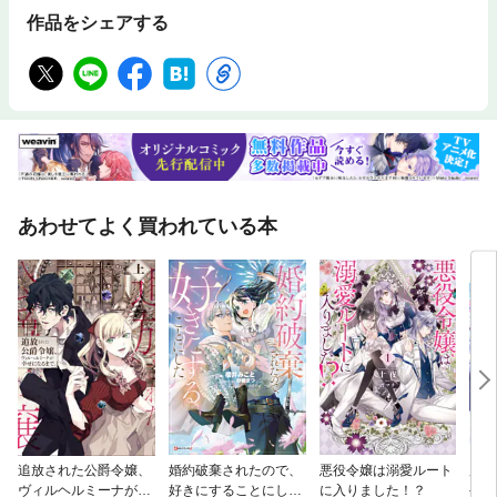
作品をシェアする
あわせてよく買われている本
追放された公爵令嬢、
婚約破棄されたので、
悪役令嬢は溺愛ルート
魔術
ヴィルヘルミーナが幸
好きにすることにし
に入りました！？
令嬢