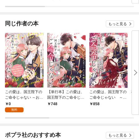
せになるまで。
た。
わっ
同じ作者の本
もっと見る
この愛は、国王陛下の
【単行本】この愛は、
この愛は、国王陛下の
砂漠
ご命令じゃない ～おひ
国王陛下のご命令じゃ
ご命令じゃない ～お
ラビ
とりさま希望の令嬢で
ない ～おひとりさま希
ひとりさま希望の令嬢
と眠
0
748
858
7
すが、不仲な騎士が離
望の令嬢ですが、不仲
ですが、不仲な騎士が
無料
してくれません！～ 1
な騎士が離してくれま
離してくれません！～
話
せん！～ 1
ポプラ社のおすすめ本
もっと見る