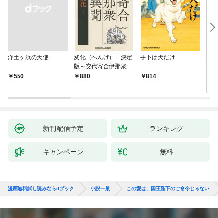
浄土ヶ浜の天使
変化（へんげ） 決定
手下は犬だけ
鬼役
版～交代寄合伊那衆異
聞（1）～
￥550
880
814
7
新刊配信予定
ランキング
キャンペーン
無料
漫画無料試し読みならdブック
小説一般
この愛は、国王陛下のご命令じゃない