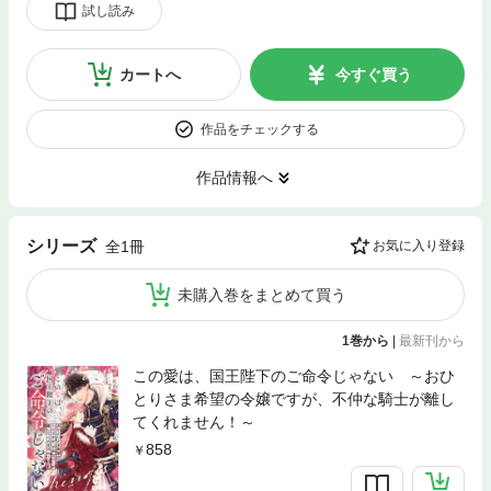
試し読み
カートへ
今すぐ買う
作品をチェックする
作品情報へ
シリーズ
全1冊
お気に入り登録
未購入巻をまとめて買う
1巻から
|
最新刊から
この愛は、国王陛下のご命令じゃない ～おひ
とりさま希望の令嬢ですが、不仲な騎士が離し
てくれません！～
858