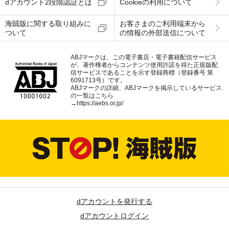
dアカウント2段階認証とは
Cookieの利用について
海賊版に関する取り組みに
お客さまのご利用端末から
ついて
の情報の外部送信について
ABJマークは、この電子書店・電子書籍配信サービス
が、著作権者からコンテンツ使用許諾を得た正規版配
信サービスであることを示す登録商標（登録番号 第
6091713号）です。
ABJマークの詳細、ABJマークを掲示しているサービス
の一覧はこちら
→
https://aebs.or.jp/
dアカウントを発行する
dアカウントログイン