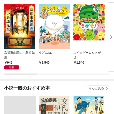
京都東山邸の小鳥遊先
うどんねこ
スイカゲームをさが
本所
生
せ！
工く
りの
946
1,540
1,540
9
新着
小説一般のおすすめ本
もっと見る