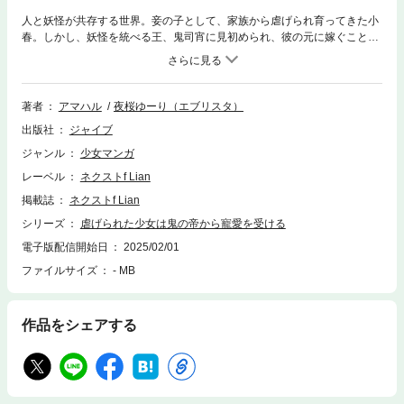
人と妖怪が共存する世界。妾の子として、家族から虐げられ育ってきた小
春。しかし、妖怪を統べる王、鬼司宵に見初められ、彼の元に嫁ぐこと
に……。鬼司家で、今まで感じたことのなかったぬくもりや優しさを知
り、生きる意味を理解していく小春。また宵も、彼女の純真さとやさしさ
に次第に本当に惹かれていきく。しかし、妖怪の王に人間が嫁いだことを
快く思わない妖怪たちも多く、小春はその身を狙われることになっていき
著者
アマハル
夜桜ゆーり（エブリスタ）
――。※本作品は小説投稿サイト「エブリスタ」で人気の「虐げられた少
出版社
ジャイブ
女は鬼の帝に寵愛を受ける」のコミカライズです。
ジャンル
少女マンガ
レーベル
ネクストf Lian
掲載誌
ネクストf Lian
シリーズ
虐げられた少女は鬼の帝から寵愛を受ける
電子版配信開始日
2025/02/01
ファイルサイズ
- MB
作品をシェアする