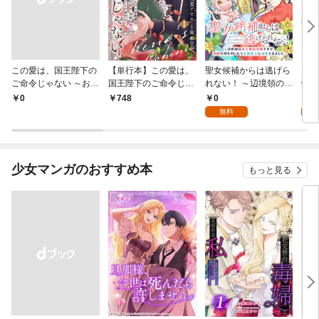
この愛は、国王陛下の
【単行本】この愛は、
聖女候補からは逃げら
虐げ
ご命令じゃない ～おひ
国王陛下のご命令じゃ
れない！ ～辺境領の貧
帝か
とりさま希望の令嬢で
ない ～おひとりさま希
乏男爵令嬢ですが、聖
話
0
0
￥0
748
すが、不仲な騎士が離
望の令嬢ですが、不仲
獣の卵を孵したら帝国
無料
してくれません！～ 1
な騎士が離してくれま
皇子に溺愛されました
話
せん！～ 1
～ 1話
少女マンガのおすすめ本
もっと見る