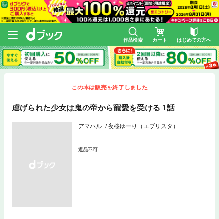
作品検索
カート
はじめての方へ
この本は販売を終了しました
虐げられた少女は鬼の帝から寵愛を受ける 1話
アマハル
夜桜ゆーり（エブリスタ）
返品不可