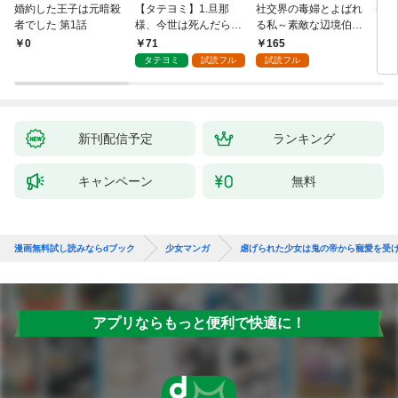
婚約した王子は元暗殺
【タテヨミ】1.旦那
社交界の毒婦とよばれ
視線
者でした 第1話
様、今世は死んだら許
る私～素敵な辺境伯令
る 1
しません
息に腕を折られたの
71
165
￥0
￥1
で、責任とってもらい
タテヨミ
試読フル
試読フル
ます～［ばら売り］
第1話
新刊配信予定
ランキング
キャンペーン
無料
漫画無料試し読みならdブック
少女マンガ
虐げられた少女は鬼の帝から寵愛を受
アプリならもっと便利で快適に！