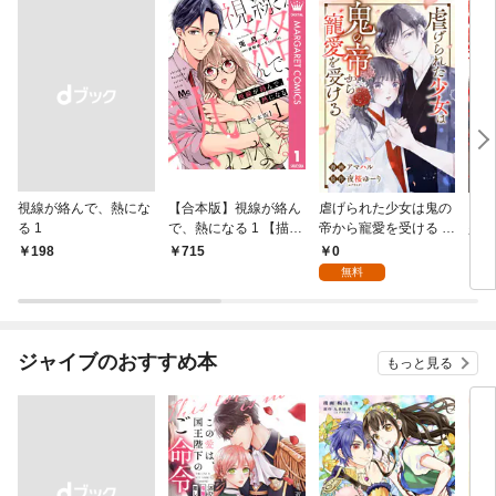
視線が絡んで、熱にな
【合本版】視線が絡ん
虐げられた少女は鬼の
【単
る 1
で、熱になる 1 【描き
帝から寵愛を受ける 1
少女
下ろしマンガつき】
話
を受
0
￥198
715
7
無料
ジャイブのおすすめ本
もっと見る