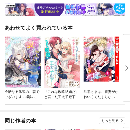
あわせてよく買われている本
冷酷なる氷帝の、妻で
「これは政略結婚だ」
旦那さまは、新妻がか
召使
ございます ～義妹に婚
と言った王太子殿下か
わいくてたまらない悪
え、
約者を押し付けられた
らなぜか溺愛されてい
魔でした
に溺
けど、意外と可愛い彼
ます（単話版）
版）
に溺愛され幸せに暮ら
してる～ 分冊版
同じ作者の本
もっと見る