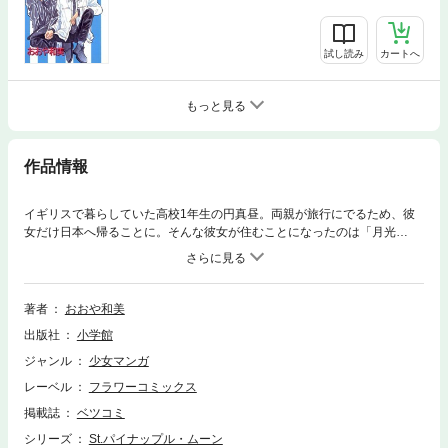
試し読み
カートへ
もっと見る
作品情報
イギリスで暮らしていた高校1年生の円真昼。両親が旅行にでるため、彼
女だけ日本へ帰ることに。そんな彼女が住むことになったのは「月光
館」。なんと男子専門下宿所で…！？
著者
おおや和美
出版社
小学館
ジャンル
少女マンガ
レーベル
フラワーコミックス
掲載誌
ベツコミ
シリーズ
St.パイナップル・ムーン