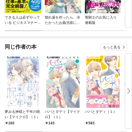
できる人は必ずやって
惚れ薬を作ったら、冷
竜騎士のお気に入り
今日
いる ビジネスマナー＆
たかったお義兄様に溺
連載版
す。
整理術大全
愛されました【完全
版】
同じ作者の本
もっと見る
夢みる神様と千年の呪
パパとダディ【マイク
パパとダディ（１）
マイ
い【マイクロ】（１）
ロ】（１）
165
143
583
8