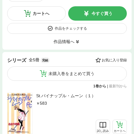
カートへ
今すぐ買う
作品をチェックする
作品情報へ
全5冊
シリーズ
お気に入り登録
完結
未購入巻をまとめて買う
1巻から
|
最新刊から
St.パイナップル・ムーン（１）
583
試し読み
カートへ