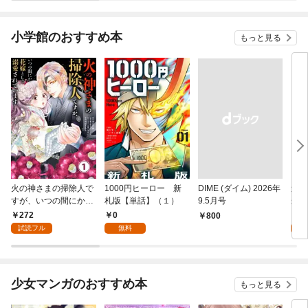
小学館のおすすめ本
もっと見る
火の神さまの掃除人で
1000円ヒーロー 新
DIME (ダイム) 2026年
追放
すが、いつの間にか花
札版【単話】（１）
9.5月号
かつ
嫁として溺愛されてい
まへ
272
0
1
￥800
ます【単話】（１）
れで
試読フル
無料
試
（１
少女マンガのおすすめ本
もっと見る