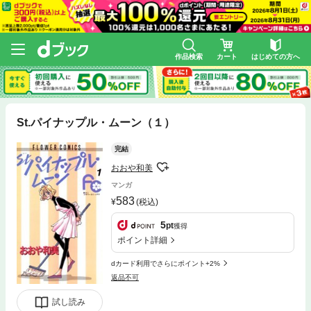
作品検索
カート
はじめての方へ
St.パイナップル・ムーン（１）
完結
おおや和美
マンガ
583
(税込)
5
pt
獲得
ポイント詳細
dカード利用でさらにポイント+2%
返品不可
試し読み