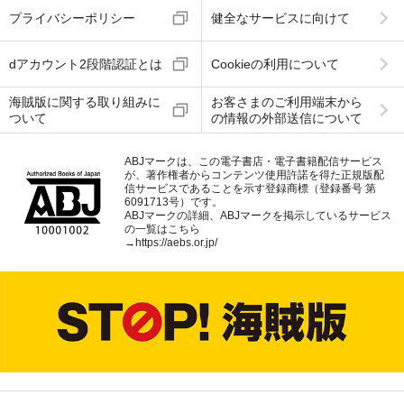
プライバシーポリシー
健全なサービスに向けて
dアカウント2段階認証とは
Cookieの利用について
海賊版に関する取り組みに
お客さまのご利用端末から
ついて
の情報の外部送信について
ABJマークは、この電子書店・電子書籍配信サービス
が、著作権者からコンテンツ使用許諾を得た正規版配
信サービスであることを示す登録商標（登録番号 第
6091713号）です。
ABJマークの詳細、ABJマークを掲示しているサービス
の一覧はこちら
→
https://aebs.or.jp/