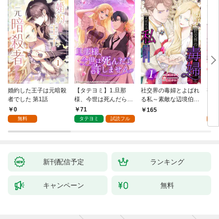
婚約した王子は元暗殺
【タテヨミ】1.旦那
社交界の毒婦とよばれ
視線
者でした 第1話
様、今世は死んだら許
る私～素敵な辺境伯令
る 1
しません
息に腕を折られたの
0
71
1
165
で、責任とってもらい
無料
タテヨミ
試読フル
試
ます～［ばら売り］
第1話
新刊配信予定
ランキング
キャンペーン
無料