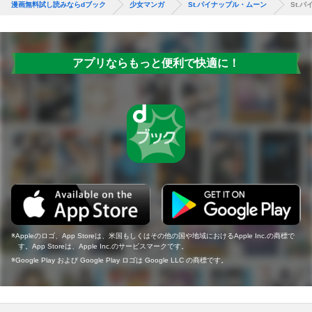
漫画無料試し読みならdブック
少女マンガ
St.パイナップル・ムーン
St.
アプリならもっと便利で快適に！
Appleのロゴ、App Storeは、米国もしくはその他の国や地域におけるApple Inc.の商標で
す。App Storeは、Apple Inc.のサービスマークです。
Google Play および Google Play ロゴは Google LLC の商標です。