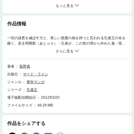
もっと見る
作品情報
一切の諸悪を滅ぼす力と、美しい慈愛の相を持つと言われる孔雀王の名を
継ぐ、若き阿闍梨（あじゃり）・孔雀が、この世の理から外れた鬼・怪
（あやかし）・憑き物を断つ!! テレビ局で鬼が現れる事件が発生！ 憑
き物落としに駆けつけた孔雀が見たのは、視聴率のために追い詰められた
弱者の、底しれない恨みだった……。神の力を顕現させ、神話の世界にま
で足を踏み入れる、孔雀の活躍を描く超伝奇アクションの傑作が登場！
著者
荻野真
出版社
サード・ライン
ジャンル
青年マンガ
シリーズ
孔雀王
電子版配信開始日
2012/03/20
ファイルサイズ
48.29 MB
作品をシェアする