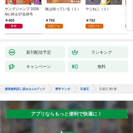
ヤングジャンプ 2026
妹は知っている（１）
ヤニねこ（１）
モー
No.36＆37合併号
6・3
日発
400
792
792
4
新着
試読フル
試読フル
新刊配信予定
ランキング
キャンペーン
無料
漫画無料試し読みならdブック
青年マンガ
孔雀王
孔雀王 第1巻
アプリならもっと便利で快適に！