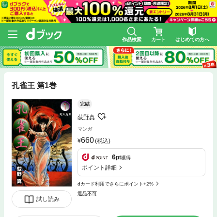
作品検索
カート
はじめての方へ
孔雀王 第1巻
完結
荻野真
マンガ
660
(税込)
6
pt
獲得
ポイント詳細
dカード利用でさらにポイント+2%
返品不可
試し読み