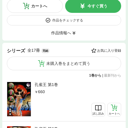
カートへ
今すぐ買う
作品をチェックする
作品情報へ
全17冊
シリーズ
お気に入り登録
完結
未購入巻をまとめて買う
1巻から
|
最新刊から
孔雀王 第1巻
660
試し読み
カートへ