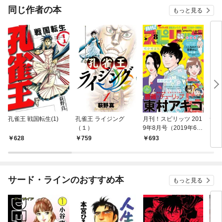
同じ作者の本
もっと見る
孔雀王 戦国転生(1)
孔雀王 ライジング
月刊！スピリッツ 201
サル
（１）
9年8月号（2019年6月
27日発売号）
628
759
693
6
サード・ラインのおすすめ本
もっと見る