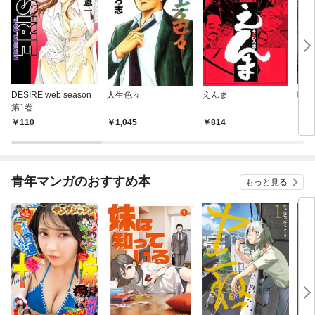
DESIRE web season
人生色々
えんま
呪傀
第1巻
110
1,045
814
2
青年マンガのおすすめ本
もっと見る