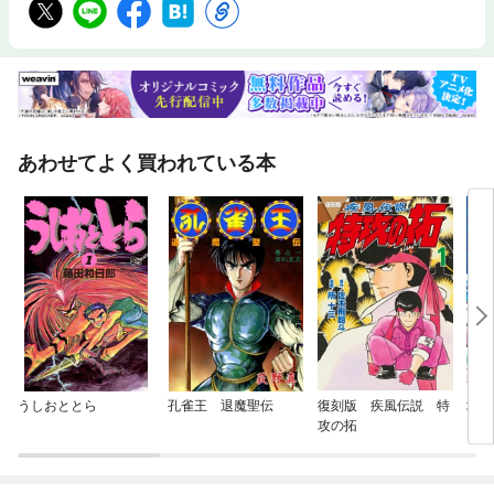
あわせてよく買われている本
うしおととら
孔雀王 退魔聖伝
復刻版 疾風伝説 特
地獄
攻の拓