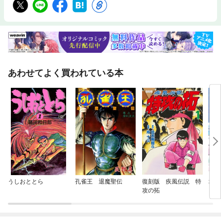
あわせてよく買われている本
うしおととら
孔雀王 退魔聖伝
復刻版 疾風伝説 特
地獄
攻の拓