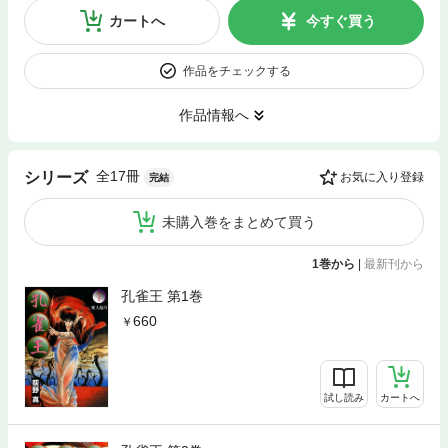
カートへ
今すぐ買う
作品をチェックする
作品情報へ
全17冊
シリーズ
お気に入り登録
完結
未購入巻をまとめて買う
1巻から
|
最新刊から
孔雀王 第1巻
660
試し読み
カートへ