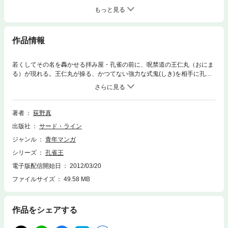
もっと見る
作品情報
若くしてその名を轟かせる拝み屋・孔雀の前に、呪禁道の王仁丸（おにま
る）が現れる。王仁丸が操る、かつてない強力な式鬼(しき)を相手に孔雀
は死力を尽くす！ 追い詰められた王仁丸は黄泉の八雷神を呼び出し、戦
いに終止符をつけようとするが……。王仁丸の強大な“闇”の力を、孔雀
の“光”は打ち消すことは出来るのか？
著者
荻野真
出版社
サード・ライン
ジャンル
青年マンガ
シリーズ
孔雀王
電子版配信開始日
2012/03/20
ファイルサイズ
49.58 MB
作品をシェアする