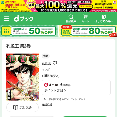
作品検索
カート
はじめての方へ
孔雀王 第2巻
完結
荻野真
マンガ
660
(税込)
6
pt
獲得
ポイント詳細
dカード利用でさらにポイント+2%
返品不可
試し読み