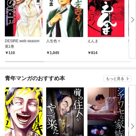
DESIRE web season
人生色々
えんま
呪傀
第1巻
110
1,045
814
2
青年マンガのおすすめ本
もっと見る