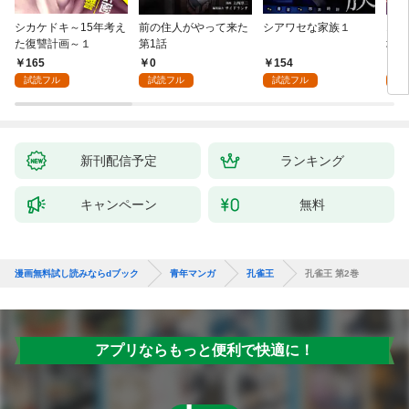
シカケドキ～15年考え
前の住人がやって来た
シアワセな家族１
16
た復讐計画～１
第1話
地獄
165
0
154
1
試読フル
試読フル
試読フル
試
新刊配信予定
ランキング
キャンペーン
無料
漫画無料試し読みならdブック
青年マンガ
孔雀王
孔雀王 第2巻
アプリならもっと便利で快適に！