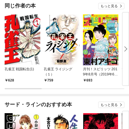
同じ作者の本
もっと見る
孔雀王 戦国転生(1)
孔雀王 ライジング
月刊！スピリッツ 201
サル
（１）
9年8月号（2019年6月
27日発売号）
628
759
693
6
サード・ラインのおすすめ本
もっと見る