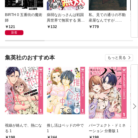
BIRTH 0 五番街の魔術
病弱なおっさんは戦国
私、見ての通りの不動
江戸
師
異世界で無双する 第1
産屋なんですが…
(1)
話
（1）
121
132
779
7
新着
集英社のおすすめ本
もっと見る
視線が絡んで、熱にな
推し活はベッドの中で
パーフェクト・ドミネ
ふし
る 1
1
ーション 分冊版 1
言っ
198
244
198
2