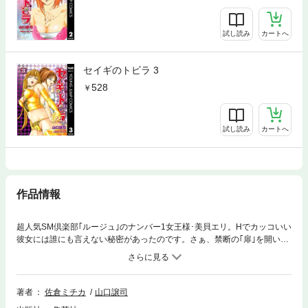
試し読み
カートへ
セイギのトビラ 3
528
試し読み
カートへ
作品情報
超人気SM倶楽部｢ルージュ｣のナンバー1女王様･美貝エリ。Hでカッコいい
彼女には誰にも言えない秘密があったのです。さぁ、禁断の｢扉｣を開いて
ください。エリさんの大活躍が始まります!
著者
佐倉ミチカ
山口譲司