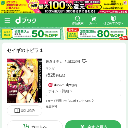
作品検索
カート
はじめての方へ
セイギのトビラ 1
佐倉ミチカ
山口譲司
マンガ
528
(税込)
4
pt
獲得
ポイント詳細
dカード利用でさらにポイント+2%
返品不可
試し読み
カートへ
今すぐ買う