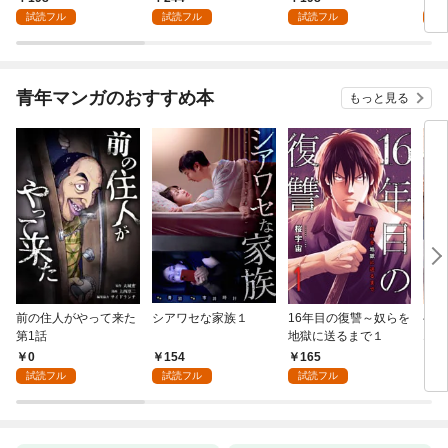
試読フル
試読フル
試読フル
試
青年マンガのおすすめ本
もっと見る
前の住人がやって来た
シアワセな家族１
16年目の復讐～奴らを
ベイ
第1話
地獄に送るまで１
エブ
版】
0
154
165
2
試読フル
試読フル
試読フル