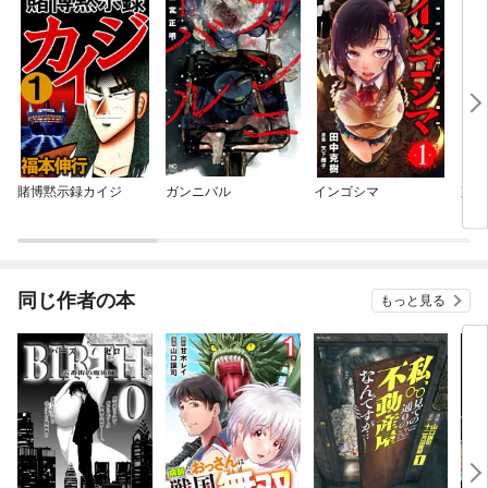
賭博黙示録カイジ
ガンニバル
インゴシマ
東京
同じ作者の本
もっと見る