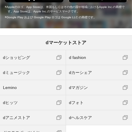
Appleのロゴ、App Storeは、米国もしくはその他の国や地域におけるApple Inc.の商標で
す。App Storeは、Apple Inc.のサービスマークです。
Google Play および Google Play ロゴは Google LLC の商標です。
dマーケットストア
dショッピング
d fashion
dミュージック
dカーシェア
Lemino
dマガジン
dヒッツ
dフォト
dアニメストア
dヘルスケア