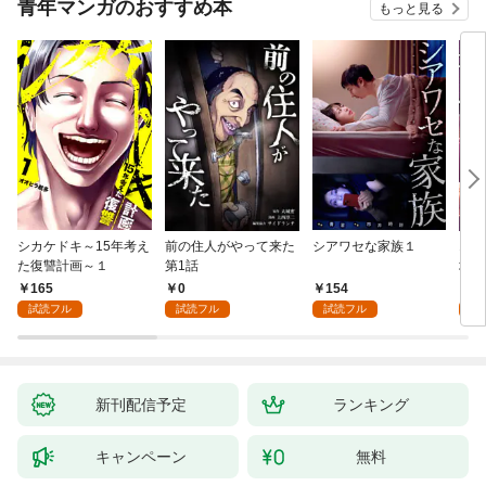
青年マンガのおすすめ本
もっと見る
シカケドキ～15年考え
前の住人がやって来た
シアワセな家族１
16
た復讐計画～１
第1話
地獄
165
0
154
1
試読フル
試読フル
試読フル
試
新刊配信予定
ランキング
キャンペーン
無料