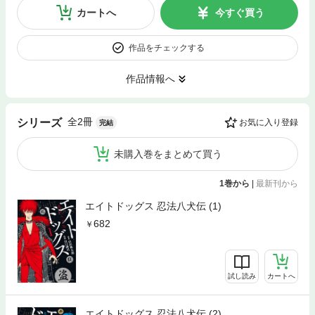
カートへ
今すぐ買う
作品をチェックする
作品情報へ
全2冊
シリーズ
お気に入り登録
完結
未購入巻をまとめて買う
1巻から
|
最新刊から
エイトドッグス 忍法八犬伝 (1)
682
試し読み
カートへ
エイトドッグス 忍法八犬伝 (2)