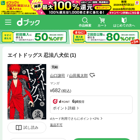
作品検索
カート
はじめての方へ
エイトドッグス 忍法八犬伝 (1)
完結
山口譲司
山田風太郎
マンガ
682
(税込)
6
pt
獲得
ポイント詳細
dカード利用でさらにポイント+2%
返品不可
試し読み