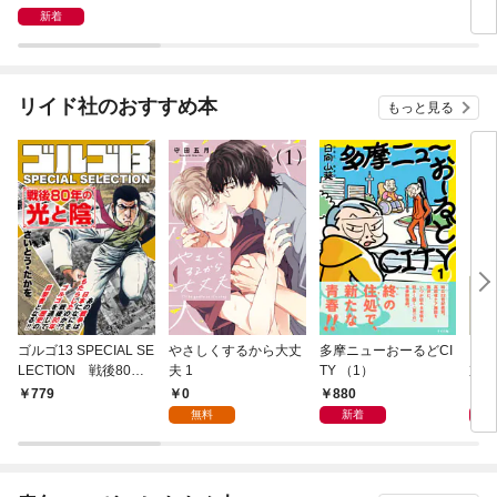
新着
リイド社のおすすめ本
もっと見る
ゴルゴ13 SPECIAL SE
やさしくするから大丈
多摩ニューおーるどCI
ニー
LECTION 戦後80年
夫 1
TY （1）
京日
の光と陰
0
880
8
779
無料
新着