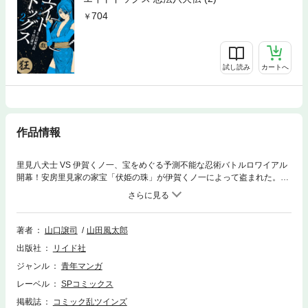
704
試し読み
カートへ
作品情報
里見八犬士 VS 伊賀くノ一、宝をめぐる予測不能な忍術バトルロワイアル
開幕！安房里見家の家宝「伏姫の珠」が伊賀くノ一によって盗まれた。目
的はただひとつ―――里見家を取り潰しにすること！家宝奪還ため里見八
犬士は伊賀くノ一との死闘にのぞむ!!鬼才・山田風太郎による忍法帖シリ
ーズの傑作をコミカライズ、二ヶ月連続刊行の最新第1巻。
著者
山口譲司
山田風太郎
出版社
リイド社
ジャンル
青年マンガ
レーベル
SPコミックス
掲載誌
コミック乱ツインズ