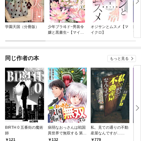
学園天国（分冊版）
少年ブラヰド−男装令
オジサンとムスメ【マ
陰の
嬢と黒書生−【マイク
イクロ】
て！
ロ】
同じ作者の本
もっと見る
BIRTH 0 五番街の魔術
病弱なおっさんは戦国
私、見ての通りの不動
くノ
師
異世界で無双する 第1
産屋なんですが…
話
（1）
121
132
779
7