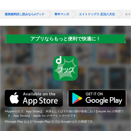
漫画無料試し読みならdブック
青年マンガ
エイトドッグス 忍法八犬伝
エイ
アプリならもっと便利で快適に！
Appleのロゴ、App Storeは、米国もしくはその他の国や地域におけるApple Inc.の商標で
す。App Storeは、Apple Inc.のサービスマークです。
Google Play および Google Play ロゴは Google LLC の商標です。