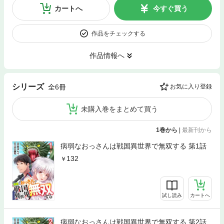
カートへ
今すぐ買う
作品をチェックする
作品情報へ
シリーズ
全6冊
お気に入り登録
未購入巻をまとめて買う
1巻から
|
最新刊から
病弱なおっさんは戦国異世界で無双する 第1話
132
試し読み
カートへ
病弱なおっさんは戦国異世界で無双する 第2話