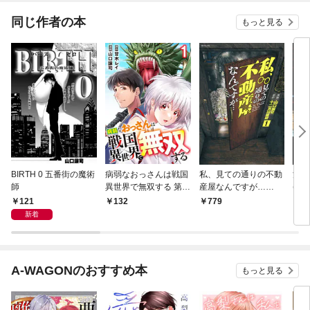
てくれません！？@C
OMIC
同じ作者の本
もっと見る
BIRTH 0 五番街の魔術
病弱なおっさんは戦国
私、見ての通りの不動
江戸
師
異世界で無双する 第1
産屋なんですが…
(1)
話
（1）
121
132
779
7
新着
A-WAGONのおすすめ本
もっと見る