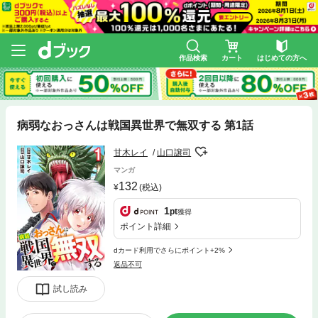
作品検索
カート
はじめての方へ
病弱なおっさんは戦国異世界で無双する 第1話
甘木レイ
山口譲司
マンガ
132
(税込)
1
pt
獲得
ポイント詳細
dカード利用でさらにポイント+2%
返品不可
試し読み