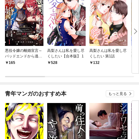
悪役令嬢の離婚宣言～
高梨さんは私を愛し尽
高梨さんは私を愛し尽
婚約
バッドエンドから逃げ
くしたい【合本版】 1
くしたい 第1話
執着
出したいのですが、な
に尽
165
528
132
1
ぜか執着されていま
す！～ 第1話
青年マンガのおすすめ本
もっと見る