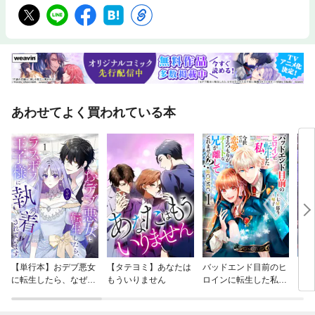
あわせてよく買われている本
【単行本】おデブ悪女
【タテヨミ】あなたは
バッドエンド目前のヒ
【タ
に転生したら、なぜか
もういりません
ロインに転生した私、
リ〜
ラスボス王子様に執着
今世では恋愛するつも
されています
りがチートな兄が離し