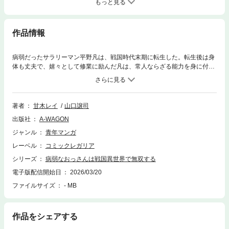
もっと見る
作品情報
病弱だったサラリーマン平野凡は、戦国時代末期に転生した。転生後は身
体も丈夫で、嬉々として修業に励んだ凡は、常人ならざる能力を身に付け
る。事情により南国のお姫様「龍姫」を故郷へ送り届けることになるが、
天真爛漫な龍姫に翻弄される日々。おまけに彼らの前に現れたのは異形の
怪物、しかも、ファンタジーRPGに出てきそうなモンスターたちで――。
「どうしてこーなった？」色っぽい謎の女性トキも加わり、凡たちは戦国
著者
甘木レイ
山口譲司
日本を覆う大きな闇の力に巻き込まれていくことになる。
出版社
A-WAGON
ジャンル
青年マンガ
レーベル
コミックレガリア
シリーズ
病弱なおっさんは戦国異世界で無双する
電子版配信開始日
2026/03/20
ファイルサイズ
- MB
作品をシェアする