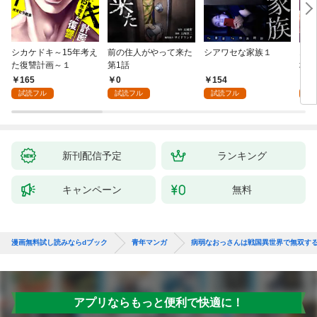
シカケドキ～15年考え
前の住人がやって来た
シアワセな家族１
16
た復讐計画～１
第1話
地獄
165
0
154
1
試読フル
試読フル
試読フル
試
新刊配信予定
ランキング
キャンペーン
無料
漫画無料試し読みならdブック
青年マンガ
病弱なおっさんは戦国異世界で無双す
アプリならもっと便利で快適に！