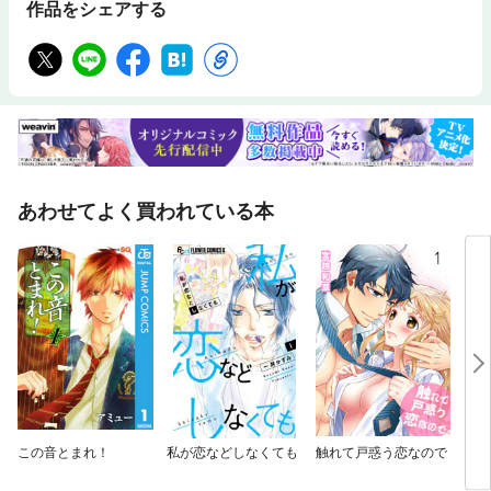
作品をシェアする
あわせてよく買われている本
この音とまれ！
私が恋などしなくても
触れて戸惑う恋なので
ウソ