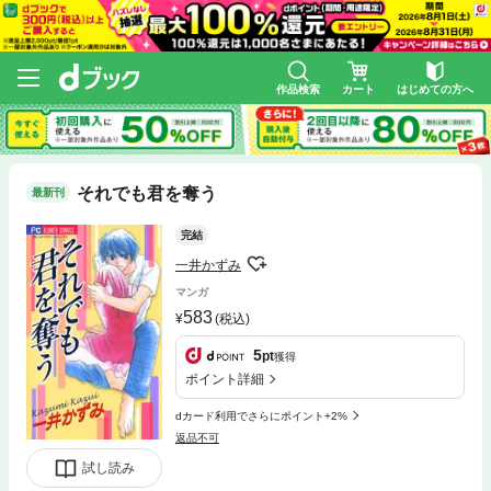
作品検索
カート
はじめての方へ
それでも君を奪う
最新刊
完結
一井かずみ
マンガ
583
(税込)
5
pt
獲得
ポイント詳細
dカード利用でさらにポイント+2%
返品不可
試し読み