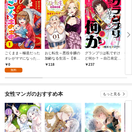
ごくまま～極道だった
おじ転生～悪役令嬢の
グランプリは私ですけ
後宮
オレがママになった話
加齢なる生活～【単
ど何か？ ～自己肯定モ
は謎
～【単話】（１）
話】（１）
ンスターのミスコン無
（１
0
118
237
2
双～【単話】（１）
無料
女性マンガのおすすめ本
もっと見る