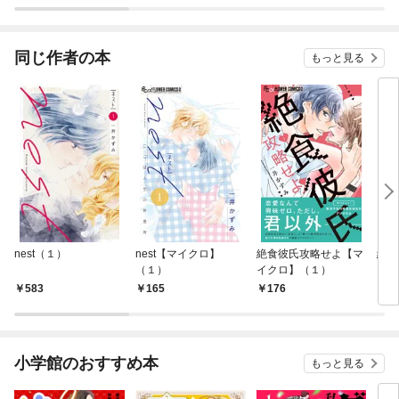
同じ作者の本
もっと見る
nest（１）
nest【マイクロ】
絶食彼氏攻略せよ【マ
絶食
（１）
イクロ】（１）
（１
583
165
176
5
小学館のおすすめ本
もっと見る