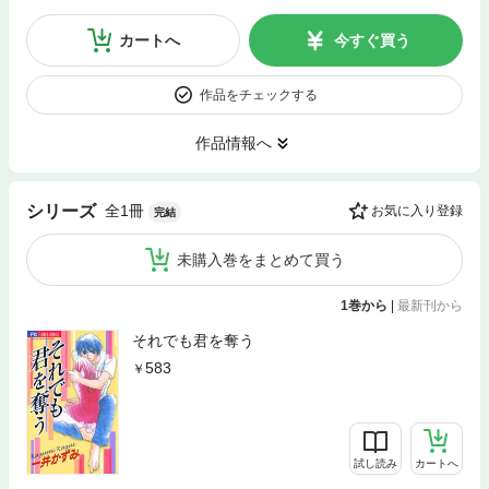
カートへ
今すぐ買う
作品をチェックする
作品情報へ
全1冊
シリーズ
お気に入り登録
完結
未購入巻をまとめて買う
1巻から
|
最新刊から
それでも君を奪う
583
試し読み
カートへ