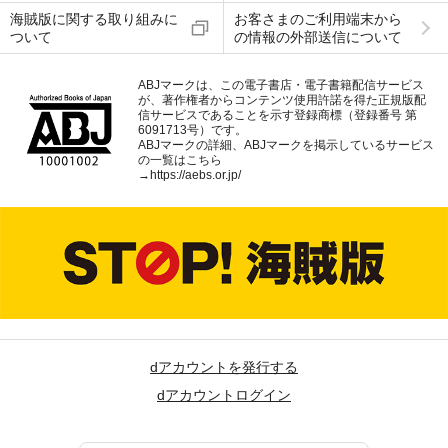
海賊版に関する取り組みに
お客さまのご利用端末から
ついて
の情報の外部送信について
ABJマークは、この電子書店・電子書籍配信サービス
が、著作権者からコンテンツ使用許諾を得た正規版配
信サービスであることを示す登録商標（登録番号 第
6091713号）です。
ABJマークの詳細、ABJマークを掲示しているサービス
の一覧はこちら
→
https://aebs.or.jp/
dアカウントを発行する
dアカウントログイン