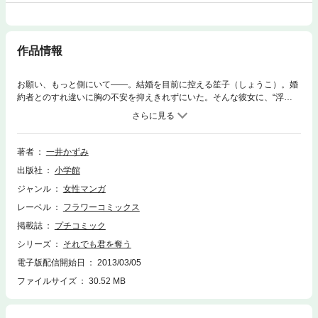
作品情報
お願い、もっと側にいて――。結婚を目前に控える笙子（しょうこ）。婚
約者とのすれ違いに胸の不安を抑えきれずにいた。そんな彼女に、“浮
気”という名の魔が差す。デザイナーの加島と期限付きの関係を始めた笙
子。だけど次第に彼にのめり込んでしまい…！？
著者
一井かずみ
出版社
小学館
ジャンル
女性マンガ
レーベル
フラワーコミックス
掲載誌
プチコミック
シリーズ
それでも君を奪う
電子版配信開始日
2013/03/05
ファイルサイズ
30.52 MB