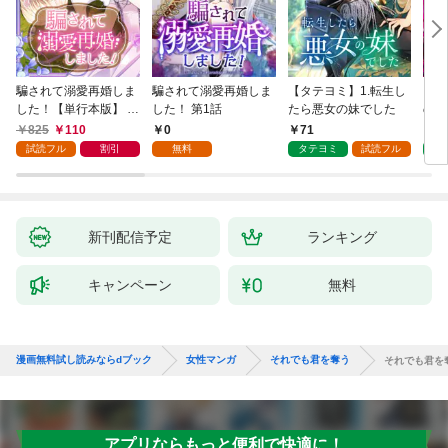
騙されて溺愛再婚しま
騙されて溺愛再婚しま
【タテヨミ】1.転生し
【タ
した！【単行本版】 1
した！ 第1話
たら悪女の妹でした
の私
巻
825
110
0
71
7
試読フル
割引
無料
タテヨミ
試読フル
タ
新刊配信予定
ランキング
キャンペーン
無料
漫画無料試し読みならdブック
女性マンガ
それでも君を奪う
それでも君を
アプリならもっと便利で快適に！