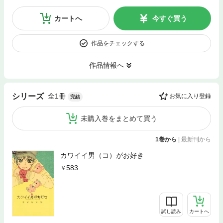
カートへ
今すぐ買う
作品をチェックする
作品情報へ
全1冊
シリーズ
お気に入り登録
完結
未購入巻をまとめて買う
1巻から
|
最新刊から
カワイイ男（コ）がお好き
583
試し読み
カートへ