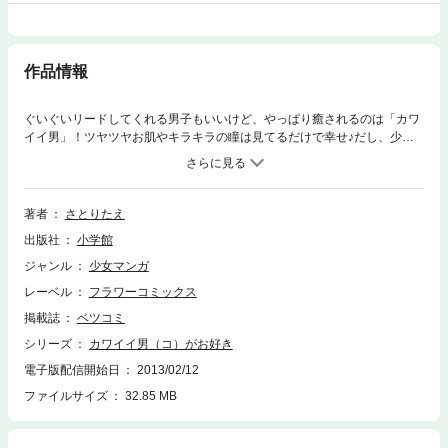
作品情報
ぐいぐいリードしてくれる男子もいいけど、やっぱり癒されるのは「カワ
イイ男」！ツヤツヤお肌やキラキラの瞳は見てるだけで幸せ♪だし、少々
甘えん坊でも母性本能刺激されちゃう！？そんな「カワイイ男」にはまっ
ちゃった、5人の乙女のよみきり恋バナ集。子犬系からアイドル系、ツン
デレ男子までバラエティ豊かに取りそろえてます☆美少年好きもそうじゃ
ない人も、読むだけで癒されちゃうこと間違いナシ！です。
著者
さとりたえ
出版社
小学館
ジャンル
少女マンガ
レーベル
フラワーコミックス
掲載誌
ベツコミ
シリーズ
カワイイ男（コ）がお好き
電子版配信開始日
2013/02/12
ファイルサイズ
32.85 MB