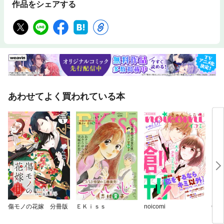
作品をシェアする
あわせてよく買われている本
傷モノの花嫁 分冊版
ＥＫｉｓｓ
noicomi
Che