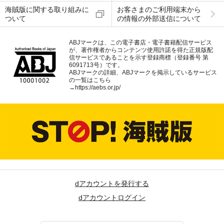
海賊版に関する取り組みに
お客さまのご利用端末から
ついて
の情報の外部送信について
ABJマークは、この電子書店・電子書籍配信サービス
が、著作権者からコンテンツ使用許諾を得た正規版配
信サービスであることを示す登録商標（登録番号 第
6091713号）です。
ABJマークの詳細、ABJマークを掲示しているサービス
の一覧はこちら
→
https://aebs.or.jp/
dアカウントを発行する
dアカウントログイン