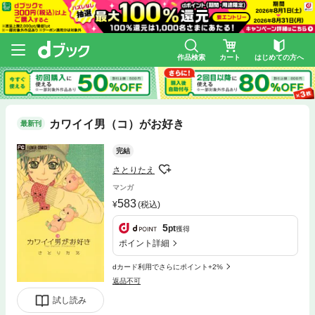
作品検索
カート
はじめての方へ
カワイイ男（コ）がお好き
最新刊
完結
さとりたえ
マンガ
583
(税込)
5
pt
獲得
ポイント詳細
dカード利用でさらにポイント+2%
返品不可
試し読み