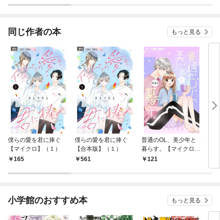
同じ作者の本
もっと見る
僕らの愛を君に捧ぐ
僕らの愛を君に捧ぐ
普通のOL、美少年と
SN
【マイクロ】（１）
【合本版】（１）
暮らす。【マイクロ】
した
（１）
愛い
165
561
121
1
～【
小学館のおすすめ本
もっと見る