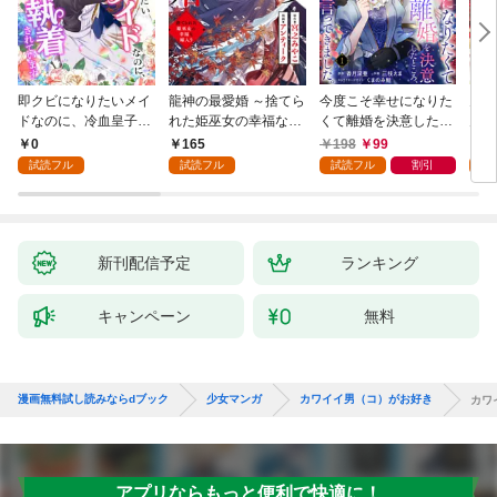
即クビになりたいメイ
龍神の最愛婚 ～捨てら
今度こそ幸せになりた
鬼条
ドなのに、冷血皇子に
れた姫巫女の幸福な嫁
くて離婚を決意したと
見初
執着されています第1
入り～: 1
ころ、無表情な旦那様
～１
0
165
198
99
1
話
が「愛してる」と言っ
試読フル
試読フル
試読フル
割引
試
てきました。1
新刊配信予定
ランキング
キャンペーン
無料
漫画無料試し読みならdブック
少女マンガ
カワイイ男（コ）がお好き
カワ
アプリならもっと便利で快適に！