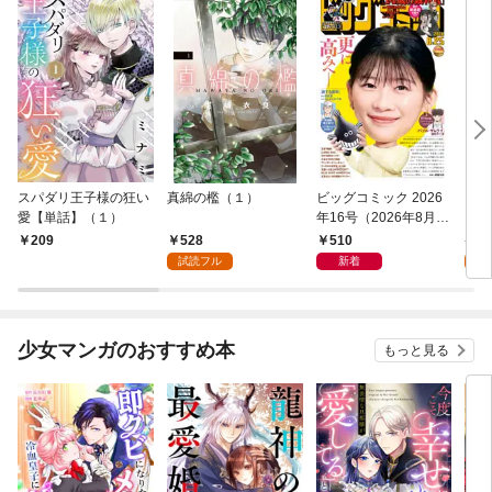
スパダリ王子様の狂い
真綿の檻（１）
ビッグコミック 2026
こん
愛【単話】（１）
年16号（2026年8月7
（１
日発売）
528
510
5
209
試読フル
新着
試
少女マンガのおすすめ本
もっと見る