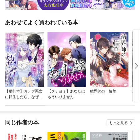
あわせてよく買われている本
【単行本】おデブ悪女
【タテヨミ】あなたは
結界師の一輪華
バッ
に転生したら、なぜか
もういりません
ロイ
ラスボス王子様に執着
今世
されています
りが
てく
OMI
同じ作者の本
もっと見る