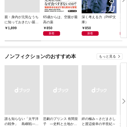
親・身内が元気なうち
65歳からは、空腹が最
深く考える力（PHP文
20
に知っておきたい届
高の薬
庫）
界史
出・手続きの準備（き
850
850
1,
￥1,899
ずな出版）
新着
新着
ノンフィクションのおすすめ本
もっと見る
誰も知らない「太平洋
悲劇のプリンス 有間皇
絆の極み～さだまさし
鬼が
の戦争」 島嶼戦――
子 ―史料と土地から
と渡辺俊幸の半世紀～
父と