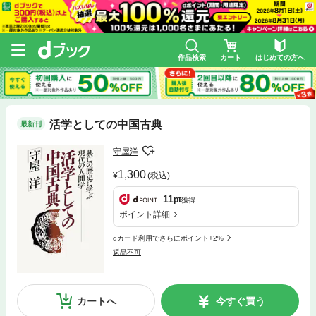
作品検索
カート
はじめての方へ
活学としての中国古典
最新刊
守屋洋
1,300
(税込)
11
pt
獲得
ポイント詳細
dカード利用でさらにポイント+2%
返品不可
カートへ
今すぐ買う