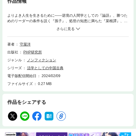
作品情報
よりよき人生を生きるために——逆境の人間学としての『論語』、勝つた
めのリーダーの条件を説く『孫子』、処世の知恵に満ちた『菜根譚』、群
雄割拠の世の生き様を描く『三国志』等、本書は選りすぐられた中国古典
の中から生き方の原理原則を学ぶリーダーのための実践的古典案内。
著者
守屋洋
出版社
PHP研究所
ジャンル
ノンフィクション
シリーズ
活学としての中国古典
電子版配信開始日
2024/02/09
ファイルサイズ
0.27 MB
作品をシェアする