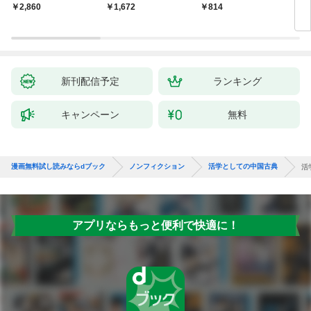
マッカーサーとの激闘
読み直す十九年の生涯
赦し
￥2,860
￥1,672
￥814
￥1,
の真実
新刊配信予定
ランキング
キャンペーン
無料
漫画無料試し読みならdブック
ノンフィクション
活学としての中国古典
活
アプリならもっと便利で快適に！