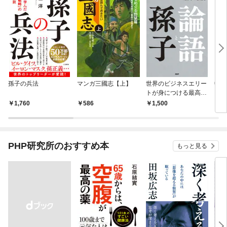
孫子の兵法
マンガ三國志【上】
世界のビジネスエリー
中国
トが身につける最高の
教養 論語と孫子
1,760
586
1,500
9
PHP研究所のおすすめ本
もっと見る