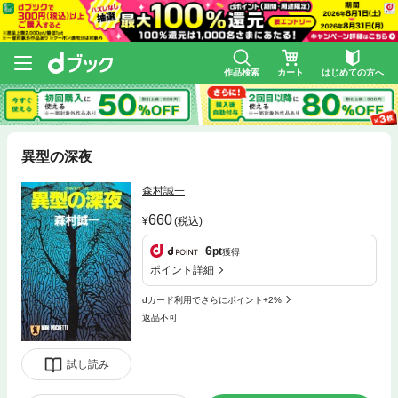
作品検索
カート
はじめての方へ
異型の深夜
森村誠一
660
(税込)
6
pt
獲得
ポイント詳細
dカード利用でさらにポイント+2%
返品不可
試し読み