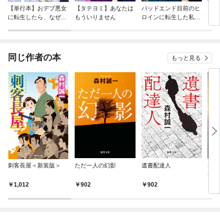
【単行本】おデブ悪女
【タテヨミ】あなたは
バッドエンド目前のヒ
【タ
に転生したら、なぜか
もういりません
ロインに転生した私、
リ〜
ラスボス王子様に執着
今世では恋愛するつも
されています
りがチートな兄が離し
てくれません！？@C
OMIC
同じ作者の本
もっと見る
刺客長屋＜新装版＞
ただ一人の幻影
遺書配達人
最後
傑作
1,012
902
902
8