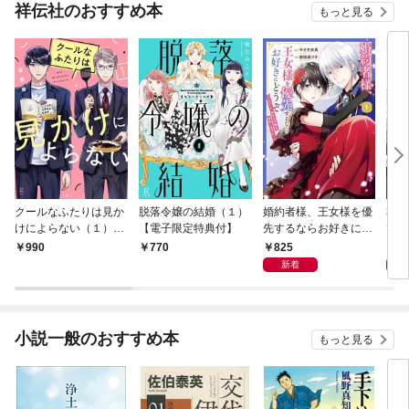
祥伝社のおすすめ本
もっと見る
クールなふたりは見か
脱落令嬢の結婚（１）
婚約者様、王女様を優
私、
けによらない（１）
【電子限定特典付】
先するならお好きにど
で〜
【電子限定特典付】
うぞ（※ただし、私も
嬢？
825
1,
990
770
王子様を優先します
です
新着
が…）（１）【電子限
定特典付】
小説一般のおすすめ本
もっと見る