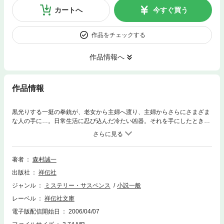
カートへ
今すぐ買う
作品をチェックする
作品情報へ
作品情報
黒光りする一挺の拳銃が、老女から主婦へ渡り、主婦からさらにさまざま
な人の手に…。日常生活に忍び込んだ冷たい凶器。それを手にしたとき、
人は別な人格に変貌する。彼らは未来に向かって引き金を引くのか？ そ
れとも地獄に向かうのか？ 一挺の拳銃が浮き彫りにするさまざまな人生
の断面。
著者
森村誠一
出版社
祥伝社
ジャンル
ミステリー・サスペンス
小説一般
レーベル
祥伝社文庫
電子版配信開始日
2006/04/07