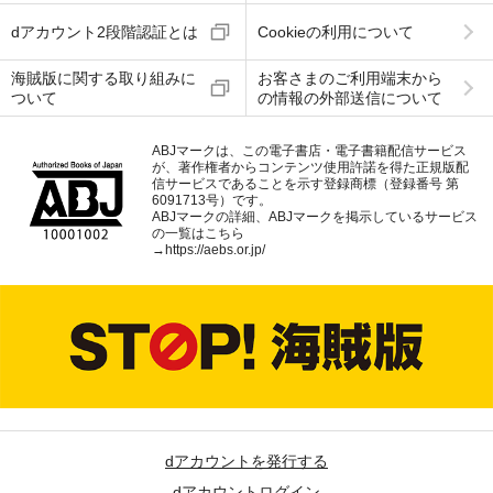
dアカウント2段階認証とは
Cookieの利用について
海賊版に関する取り組みに
お客さまのご利用端末から
ついて
の情報の外部送信について
ABJマークは、この電子書店・電子書籍配信サービス
が、著作権者からコンテンツ使用許諾を得た正規版配
信サービスであることを示す登録商標（登録番号 第
6091713号）です。
ABJマークの詳細、ABJマークを掲示しているサービス
の一覧はこちら
→
https://aebs.or.jp/
dアカウントを発行する
dアカウントログイン