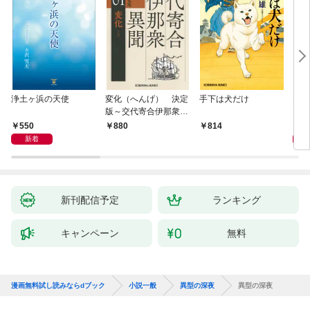
浄土ヶ浜の天使
変化（へんげ） 決定
手下は犬だけ
マリ
版～交代寄合伊那衆異
聞（1）～
550
1,
880
814
新着
新刊配信予定
ランキング
キャンペーン
無料
漫画無料試し読みならdブック
小説一般
異型の深夜
異型の深夜