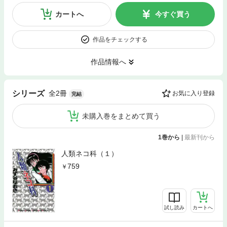
カートへ
今すぐ買う
作品をチェックする
作品情報へ
全2冊
シリーズ
お気に入り登録
完結
未購入巻をまとめて買う
1巻から
|
最新刊から
人類ネコ科（１）
759
試し読み
カートへ