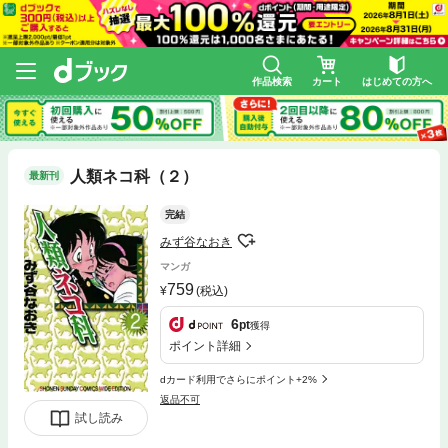
作品検索
カート
はじめての方へ
人類ネコ科（２）
最新刊
完結
みず谷なおき
マンガ
759
(税込)
6
pt
獲得
ポイント詳細
dカード利用でさらにポイント+2%
返品不可
試し読み