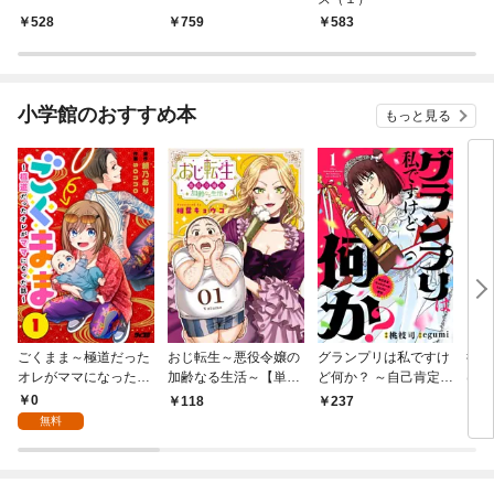
528
759
583
小学館のおすすめ本
もっと見る
ごくまま～極道だった
おじ転生～悪役令嬢の
グランプリは私ですけ
後宮
オレがママになった話
加齢なる生活～【単
ど何か？ ～自己肯定モ
は謎
～【単話】（１）
話】（１）
ンスターのミスコン無
（１
0
118
237
2
双～【単話】（１）
無料