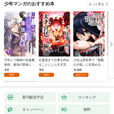
少年マンガのおすすめ本
もっと見る
万年ヒラ教師の支援魔
社畜過ぎて仕事を辞め
少女は異世界で『殺戮
魔王
術師、最強の賢者にな
ることにした天才宮廷
の才能』に目覚める
者パ
る～不人気の支援魔術
魔術師～辺境の地でス
(話売り) #1
やっ
0
0
165
2
師は給料泥棒だと魔術
ローライフを夢見る
無料
無料
試読フル
大学をクビになった
が、不届き者を倒して
が、出世した元教え子
いたら『最果ての魔
たちのおかげで何も困
女』と呼ばれるように
らない件～ 第1話
なる～ 第1話
新刊配信予定
ランキング
キャンペーン
無料