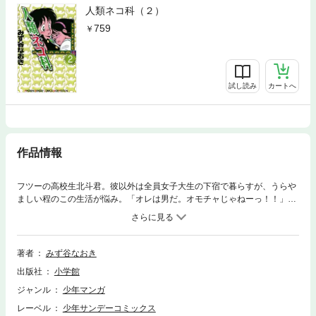
人類ネコ科（２）
759
試し読み
カートへ
作品情報
フツーの高校生北斗君。彼以外は全員女子大生の下宿で暮らすが、うらや
ましい程のこの生活が悩み。「オレは男だ。オモチャじゃねーっ！！」他
に「シナモン・シリーズ」３話分を収録。
著者
みず谷なおき
出版社
小学館
ジャンル
少年マンガ
レーベル
少年サンデーコミックス