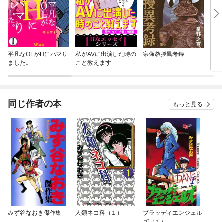
平凡なOLがHにハマり
私がAVに出演した時の
宗像教授異考録
【推
ました。
こと教えます
同じ作者の本
もっと見る
みず谷なおき傑作集
人類ネコ科（１）
ブラッディエンジェル
ズ（１）