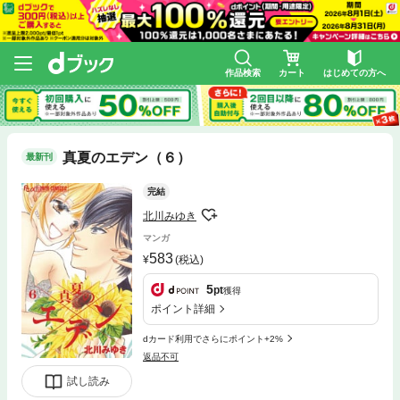
作品検索
カート
はじめての方へ
真夏のエデン（６）
最新刊
完結
北川みゆき
マンガ
583
(税込)
5
pt
獲得
ポイント詳細
dカード利用でさらにポイント+2%
返品不可
試し読み