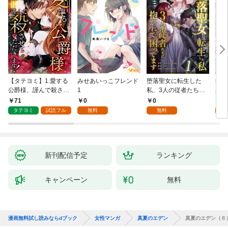
【タテヨミ】1.愛する
みせあいっこフレンド
堕落聖女に転生した
授か
公爵様、謹んで殺させ
1
私、3人の従者たちに
身籠
ていただきます！
抱かれて困ってます 第
して
71
0
0
2
1話
タテヨミ
試読フル
無料
無料
試
新刊配信予定
ランキング
キャンペーン
無料
漫画無料試し読みならdブック
女性マンガ
真夏のエデン
真夏のエデン（６