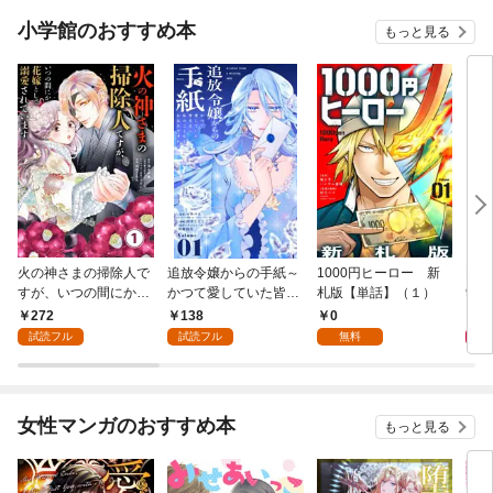
小学館のおすすめ本
もっと見る
火の神さまの掃除人で
追放令嬢からの手紙～
1000円ヒーロー 新
DIM
すが、いつの間にか花
かつて愛していた皆さ
札版【単話】（１）
9.
嫁として溺愛されてい
まへ 私のことなどお忘
272
138
0
8
ます【単話】（１）
れですか？～【単話】
試読フル
試読フル
無料
（１）
女性マンガのおすすめ本
もっと見る