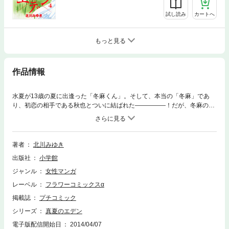
試し読み
カートへ
もっと見る
作品情報
水夏が13歳の夏に出逢った「冬麻くん」。そして、本当の「冬麻」であ
り、初恋の相手である秋也とついに結ばれた―――――！だが、冬麻の事
故を知り、この想いは一夜限りのものと決め、二人は互いの道を歩み出し
た。夢を追い前を向いて生きる水夏に反し、秋也は思い出の場所が買収さ
れる危機に直面して・・・？いつだって忘れない、楽園のようなあの夏。
そして、3人が向かう道とは・・・？ドラマチックラブストーリー、最終
著者
北川みゆき
巻！！
出版社
小学館
ジャンル
女性マンガ
レーベル
フラワーコミックスα
掲載誌
プチコミック
シリーズ
真夏のエデン
電子版配信開始日
2014/04/07