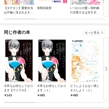
【タテヨミ】愛妻弁当
有閑倶楽部
いつわりの愛～契約婚
完全
は不倫に含まれます
の旦那さまは甘すぎる
モテ
か？
～
てい
同じ作者の本
もっと見る
今宵もお待ちしており
今宵もお待ちしており
どうしようもない僕と
どう
ます【マイクロ】
ます（１）
キスしよう（１）
キス
（１）
ロ】
143
495
495
1