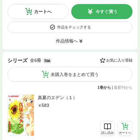
カートへ
今すぐ買う
作品をチェックする
作品情報へ
全6冊
シリーズ
お気に入り登録
完結
未購入巻をまとめて買う
1巻から
|
最新刊から
真夏のエデン（１）
583
試し読み
カートへ