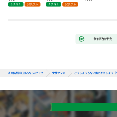
タテヨミ
試読フル
タテヨミ
試読フル
新刊配信予定
漫画無料試し読みならdブック
女性マンガ
どうしようもない僕とキスしよう【