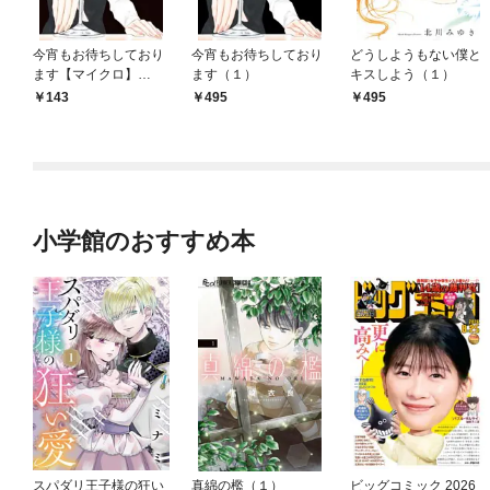
今宵もお待ちしており
今宵もお待ちしており
どうしようもない僕と
ます【マイクロ】
ます（１）
キスしよう（１）
（１）
143
495
495
小学館のおすすめ本
スパダリ王子様の狂い
真綿の檻（１）
ビッグコミック 2026