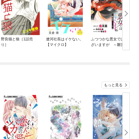
野良猫と狼［1話売
遼河社長はイケない。
ふつつかな悪女ではご
り］
【マイクロ】
ざいますが ～雛宮蝶
鼠とりかえ伝～ 連載
版
もっと見る