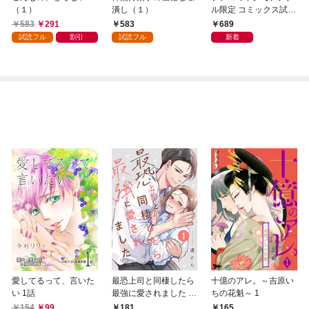
（１）
潰し（１）
ル限定 コミックス試し
読み特典付き】 2026
583
291
583
689
年9月号（2026年8月7
試読フル
割引
試読フル
新着
日発売）
愛してるって、言いた
最恐上司と同棲したら
十億のアレ。～吉原い
い 1話
最強に愛されました 1
ちの花魁～ 1
巻
154
99
181
165