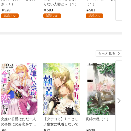
き（１）
らない人妻と～（１）
（１）
528
583
583
試読フル
試読フル
試読フル
もっと見る
女嫌い公爵はただ一人
【タテヨミ】1.ニセモ
真綿の檻（１）
の令嬢にのみ恋をする
ノ皇女に執着しないで
む
（分冊版）第１話
0
71
528