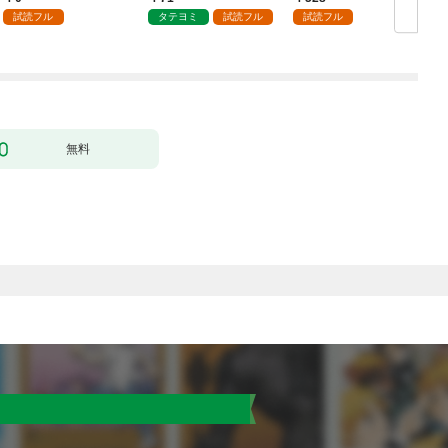
試読フル
タテヨミ
試読フル
試読フル
無料