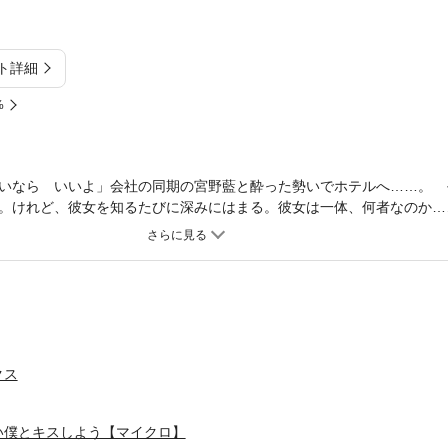
ト詳細
%
いなら いいよ」会社の同期の宮野藍と酔った勢いでホテルへ……。 
。けれど、彼女を知るたびに深みにはまる。彼女は一体、何者なのか…
て弟ーーーひとりの女と4人の男、愛と官能の恋愛劇が始まるーーー！
クス
い僕とキスしよう【マイクロ】