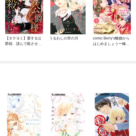
【タテヨミ】愛する公
うるわしの宵の月
comic Berry’s離婚から
爵様、謹んで殺させて
はじめましょうー極上
いただきます！
社長はお見合い妻を逃
さないー