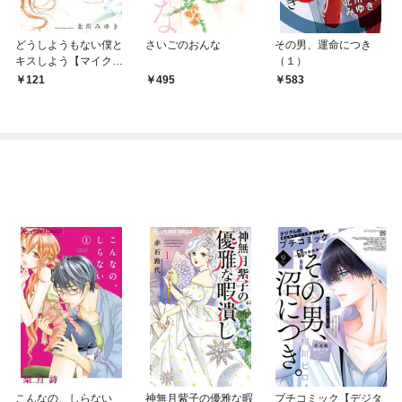
どうしようもない僕と
さいごのおんな
その男、運命につき
キスしよう【マイク
（１）
ロ】（１）
121
495
583
こんなの、しらない
神無月紫子の優雅な暇
プチコミック【デジタ