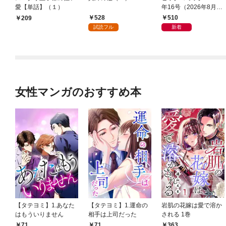
愛【単話】（１）
年16号（2026年8月7
日発売）
528
510
209
試読フル
新着
女性マンガのおすすめ本
【タテヨミ】1.あなた
【タテヨミ】1.運命の
岩肌の花嫁は愛で溶か
はもういりません
相手は上司だった
される 1巻
71
71
363