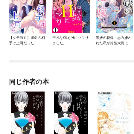
【タテヨミ】運命の相
平凡なOLがHにハマり
黒妖の花嫁～忌み嫌わ
手は上司だった
ました。
れた私が冷酷大尉に愛
されるまで～
同じ作者の本