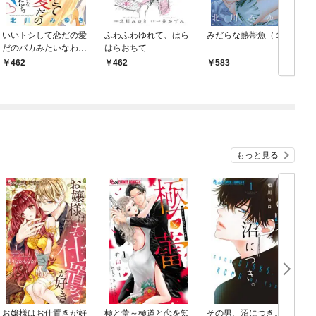
いいトシして恋だの愛
ふわふわゆれて、はら
みだらな熱帯魚（１）
だのバカみたいなわた
はらおちて
したち
462
462
583
もっと見る
お嬢様はお仕置きが好
極と蕾～極道と恋を知
その男、沼につき。