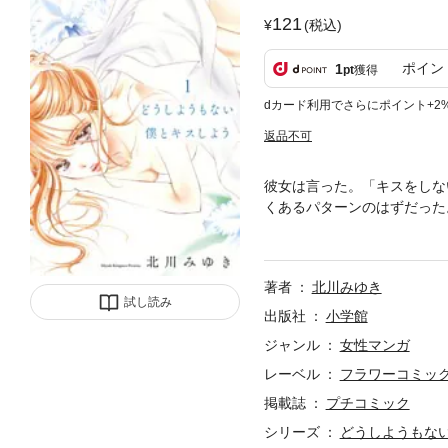
121
(税込)
ポイン
1
pt
獲得
dカード利用でさらにポイント+2
返品不可
彼女は言った。「キスをしな
くあるパターンのはずだった
幼なじみ、ケンカ友達、そし
著者
北川みゆき
試し読み
出版社
小学館
ジャンル
女性マンガ
レーベル
フラワーコミッ
掲載誌
プチコミック
シリーズ
どうしようもな